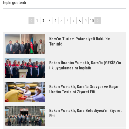
tepki gösterdi.
1
2
3
4
5
6
7
8
9
10
Kars'ın Turizm Potansiyeli Bakü'de
Tanıtıldı
Bakan İbrahim Yumaklı, Kars'ta (GEKİS)'in
ilk uygulamasını başlattı
Bakan Yumaklı, Kars'ta Gravyer ve Kaşar
Üretim Tesisini Ziyaret Etti
Bakan Yumaklı, Kars Belediyesi'ni Ziyaret
Etti