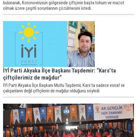
bulunarak, Koronovirüsün gölgesinde çiftçinin başta tohum ve mazot
olmak üzere çeşitli sorunlarının çözülmesini istedi.
İYİ Parti Akyaka İlçe Başkanı Taşdemir: “Kars’ta
çiftçilerimiz de mağdur”
İYİ Parti Akyaka İlçe Başkanı Mutlu Taşdemir, Kars’ta sadece esnaf ve
çalışanların değil çiftçilerin de mağdur olduğunu söyledi.