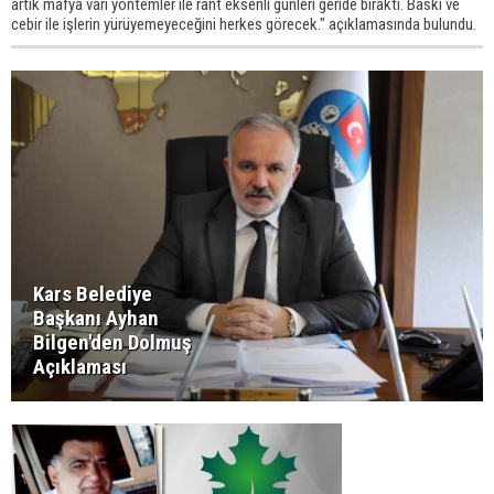
artık mafya vari yöntemler ile rant eksenli günleri geride bıraktı. Baskı ve
cebir ile işlerin yürüyemeyeceğini herkes görecek." açıklamasında bulundu.
Kars Belediye
Başkanı Ayhan
Bilgen'den Dolmuş
Açıklaması