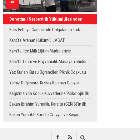
Denetimli Serbestlik Yükümlülerinden
Okula Temizlik Desteği
Kars Fethiye Camisi'nde Dalgalanan Türk
Bayrağı Görenlerin Beğenisini Topladı
Kars'ta Aranan Hükümlü JASAT
Operasyonuyla Yakalandı
Kars'ta İlçe Milli Eğitim Müdürleriyle
Değerlendirme Toplantısı
Kars'ta Tarım ve Hayvancılık Masaya Yatırıldı
Yaz Kur'an Kursu Öğrencileri Piknik Coşkusu
Yaşadı
Yalnız Değilsiniz: Kızılay Kapınızı Çalıyor
Kağızman'da Kolluk Kuvvetlerine Psikolojik İlk
Yardım Eğitimi
Bakan İbrahim Yumaklı, Kars'ta (GEKİS)'in ilk
uygulamasını başlattı
Bakan Yumaklı, Kars'ta Gravyer ve Kaşar
Üretim Tesisini Ziyaret Etti