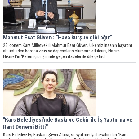
Mahmut Esat Güven : “Hava kurşun gibi ağır”
23. dönem Kars Milletvekili Mahmut Esat Güven, ülkemiz insanın hayatını
alt üst eden korona virüs ve depremlerin olumsuz etkilerini, Nazım
Hikmet’in ‘Kerem gibi’ şiirinde geçen ifadeler ile dile getirdi.
"Kars Belediyesi'nde Baskı ve Cebir ile İş Yaptırma ve
Rant Dönemi Bitti"
Kars Belediye Eş Başkanı Şevin Alaca, sosyal medya hesabından "Kars