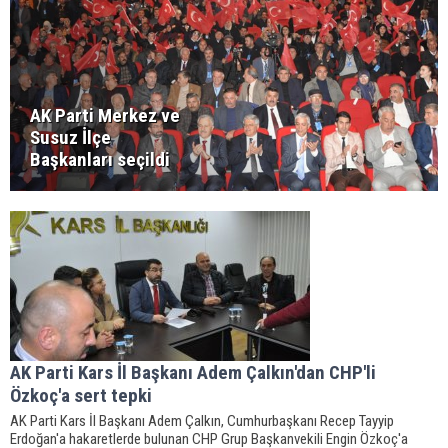
AK Parti Merkez ve
Susuz İlçe
Başkanları seçildi
AK Parti Kars İl Başkanı Adem Çalkın'dan CHP'li
Özkoç'a sert tepki
AK Parti Kars İl Başkanı Adem Çalkın, Cumhurbaşkanı Recep Tayyip
Erdoğan'a hakaretlerde bulunan CHP Grup Başkanvekili Engin Özkoç'a