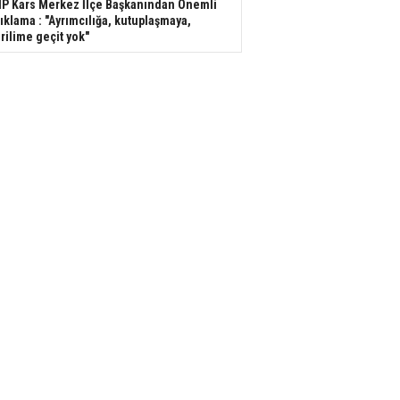
P Kars Merkez İlçe Başkanından Önemli
ıklama : "Ayrımcılığa, kutuplaşmaya,
rilime geçit yok"