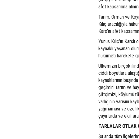
afet kapsamına alınma
Tarım, Orman ve Köyi
Kılıç aracılığıyla hü
Kars’ın afet kapsamın
Yunus Kılıç’ın Karslı
kaynaklı yaşanan olum
hükümeti harekete ge
Ülkemizin birçok ilin
ciddi boyutlara ulaşt
kaynaklarının başında
geçimini tarım ve ha
çiftçimizi, köylümüzü
varlığının yarısını k
yağmaması ve özellik
çayırlarda ve ekili a
TARLALAR OTLAK 
Şu anda tüm ilçelerim