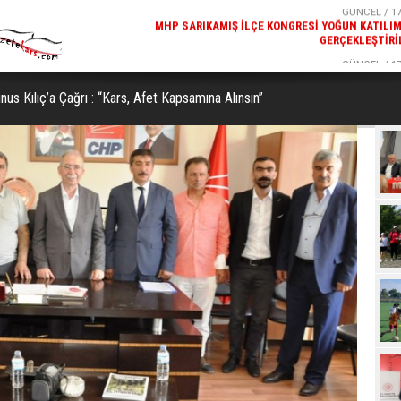
GÜNCEL / 17:32
GÜNCEL / 17
 YOĞUN KATILIMLA
REKREATIF GEZI TURU, SPORSEVERLERI BIR ARAYA GETI
GERÇEKLEŞTIRILDI
us Kılıç’a Çağrı : “Kars, Afet Kapsamına Alınsın”