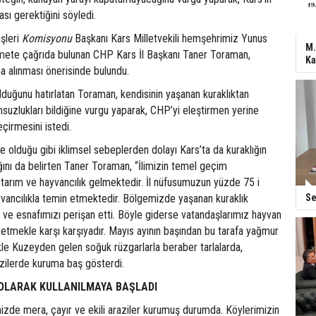
sı gerektiğini söyledi.
şleri
Komisyonu
Başkanı Kars Milletvekili hemşehrimiz Yunus
M.
kümete çağrıda bulunan CHP Kars İl Başkanı Taner Toraman,
Ka
a alınması önerisinde bulundu.
 olduğunu hatırlatan Toraman, kendisinin yaşanan kuraklıktan
suzlukları bildiğine vurgu yaparak, CHP’yi eleştirmen yerine
çirmesini istedi.
de olduğu gibi iklimsel sebeplerden dolayı Kars’ta da kuraklığın
ığını da belirten Taner Toraman, “İlimizin temel geçim
 tarım ve hayvancılık gelmektedir. İl nüfusumuzun yüzde 75 i
yvancılıkla temin etmektedir. Bölgemizde yaşanan kuraklık
Se
 ve esnafımızı perişan etti. Böyle giderse vatandaşlarımız hayvan
aybetmekle karşı karşıyadır. Mayıs ayının başından bu tarafa yağmur
le Kuzeyden gelen soğuk rüzgarlarla beraber tarlalarda,
razilerde kuruma baş gösterdi.
OLARAK KULLANILMAYA BAŞLADI
izde mera, çayır ve ekili araziler kurumuş durumda. Köylerimizin