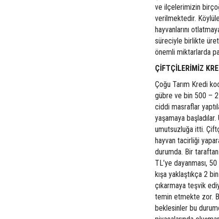
ve ilçelerimizin bir
verilmektedir. Köylül
hayvanlarını otlatma
süreciyle birlikte ür
önemli miktarlarda par
ÇİFTÇİLERİMİZ KR
Çoğu Tarım Kredi koop
gübre ve bin 500 – 2
ciddi masraflar yaptı
yaşamaya başladılar. U
umutsuzluğa itti. Çift
hayvan tacirliği yapa
durumda. Bir taraftan 
TL’ye dayanması, 50 
kışa yaklaştıkça 2 bi
çıkarmaya teşvik ediy
temin etmekte zor. B
beklesinler bu durumd