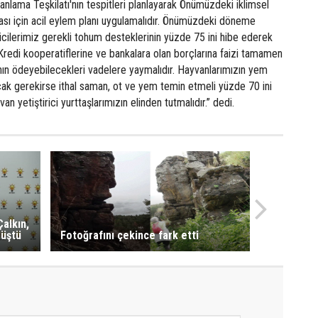
nlama Teşkilatı'nın tespitleri planlayarak Önümüzdeki iklimsel
sı için acil eylem planı uygulamalıdır. Önümüzdeki döneme
eticilerimiz gerekli tohum desteklerinin yüzde 75 ini hibe ederek
 Kredi kooperatiflerine ve bankalara olan borçlarına faizi tamamen
ının ödeyebilecekleri vadelere yaymalıdır. Hayvanlarımızın yem
yacak gerekirse ithal saman, ot ve yem temin etmeli yüzde 70 ini
 yetiştirici yurttaşlarımızın elinden tutmalıdır.” dedi.
Çalkın,
rüştü
Fotoğrafını çekince fark etti