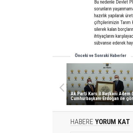
Bu nedenle Devlet Pla
sorunların yaşanmama
hazırlık yapılarak ür
çiftçilerimizin Tarım
silerek kalan borçlar
ihtiyaçlarını karşıla
sübvanse ederek hayvan
Önceki ve Sonraki Haberler
Ak Parti Kars İl Başkanı Adem 
Cumhurbaşkanı Erdoğan ile gö
HABERE
YORUM KAT