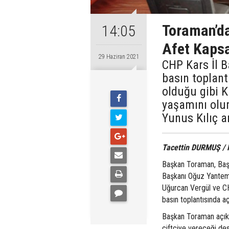
Toraman’da
14:05
Afet Kapsa
29 Haziran 2021
CHP Kars İl 
basın toplan
olduğu gibi K
yaşamını olum
Yunus Kılıç a
Tacettin DURMUŞ /
Başkan Toraman, Başk
Başkanı Oğuz Yantemu
Uğurcan Vergül ve CH
basın toplantısında a
Başkan Toraman açıkl
çiftçiye vereceği de