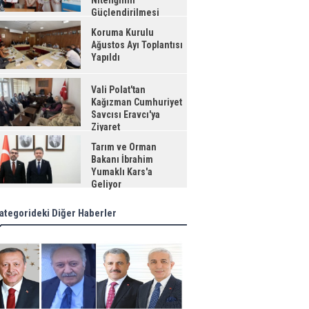
Niteliğinin
Güçlendirilmesi
jesi"
Koruma Kurulu
Ağustos Ayı Toplantısı
Yapıldı
Vali Polat'tan
Kağızman Cumhuriyet
Savcısı Eravcı'ya
Ziyaret
Tarım ve Orman
Bakanı İbrahim
Yumaklı Kars'a
Geliyor
ategorideki Diğer Haberler