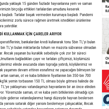
çoğunda yaklaşık 15 günden fazladır hayvanlarına yem ve saman
Ka
erimizin birçoğu ettikleri tarlalardan umudunu keserek
Kı
ya başladı. Tarlalar başak vermeden kurumaya başladı. Pandemi
eticilerimiz zorlu sürece rağmen üretmek istedikleri ürünlerine
a yatırdılar.
EDİ KULLANMAK İÇİN ÇARELER ARIYOR
eratiflerinin, bankalardan kredi kullanarak tonu 5bin TL’yi bulan
 bin TL’yi bulan miktarlarda tohum ve mazota sübvanse olmadan
lar. Ancak yaşanan bu kuraklık sebebiyle çok zor bir süreci
mutlarını bağladıkları çayır ve tarlaları çiftçimizi, köylümüzü
CH
Ba
çilerimiz elinde avucunda olanı toprağa yatırdı, köylülerimiz ve
rak yaşamını devam ettiren esnafımız ne yapacağını bilmeyen bir
artan saman, ot ve kaba bitkilerin fiyatlarının bin 350-bin 700
kg’lık yemin torbasının 150 TL olması böyle gitmesi halinde de
n TL’ye yaklaşması vatandaşımızı hayvanlarını bir an önce elinden
or. Yöremizde saman, ot ve kaba yem bitkilerinin olmadığı için
öyle giderse vatandaşlarımız hangi düzeyde hayvan beslersen
a yarısını satarak diğer yarısını beslemeye çalışacaklar, Ancak