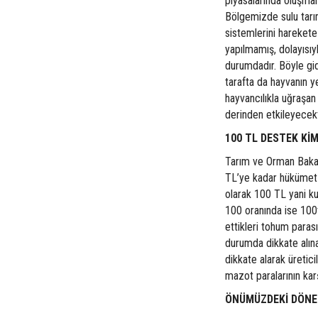
piyasalarında oluşma
Bölgemizde sulu tarım
sistemlerini harekete
yapılmamış, dolayısıy
durumdadır. Böyle gi
tarafta da hayvanın 
hayvancılıkla uğraşan
derinden etkileyecekt
100 TL DESTEK Kİ
Tarım ve Orman Bakanl
TL’ye kadar hükümet 
olarak 100 TL yani k
100 oranında ise 100t
ettikleri tohum para
durumda dikkate alın
dikkate alarak üretic
mazot paralarının kar
ÖNÜMÜZDEKİ DÖNEM