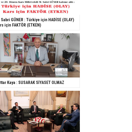
 Sabri GÜNER : Türkiye için HADİSE (OLAY)
rs için FAKTÖR (ETKEN)
ttar Kaya : SUSARAK SİYASET OLMAZ