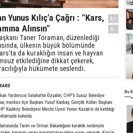
Pro
n Yunus Kılıç’a Çağrı : “Kars,
A+
mına Alınsın”
A-
Başkanı Taner Toraman, düzenlediği
tısında, ülkenin büyük bölümünde
ars’ta da kuraklığın insan ve hayvan
suz etkilediğine dikkat çekerek,
racılığıyla hükümete seslendi.
 KARS
Bu K
an Yardımcısı Selahattin Özşahin, CHP’li Susuz Belediye
r, merkez ilçe Başkanı Yusuf Kanbay, Gençlik Kolları Başkanı
P Kadıköy Belediyesi Meclis Üyesi Yener Kazak’ın da katıldığı
çıklamada bulundu.
amasında Tarım ve Orman Bakanlığının kuraklık nedeniyle
steğin, kanayan yarayı kapatamayacağına vurgu yaparak, Kars’ın