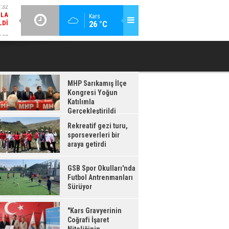
:08
GÜNCEL / 17:08
Kars
26 °C
RDI
GSB SPOR OKULLARI'NDA FUTBOL ANTRENMANLARI SÜRÜYOR
MHP Sarıkamış İlçe
Kongresi Yoğun
Katılımla
Gerçekleştirildi
Rekreatif gezi turu,
sporseverleri bir
araya getirdi
GSB Spor Okulları'nda
Futbol Antrenmanları
Sürüyor
"Kars Gravyerinin
Coğrafi İşaret