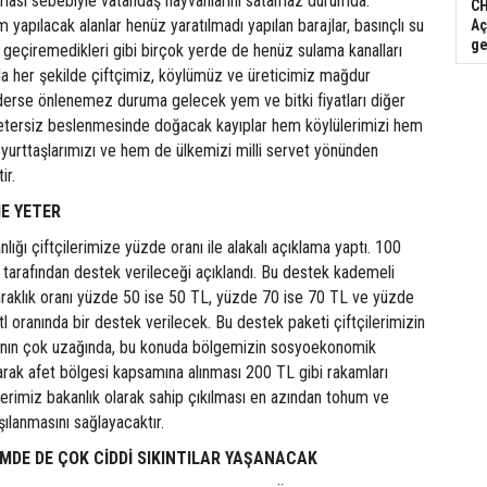
ması sebebiyle vatandaş hayvanlarını satamaz durumda.
CH
 yapılacak alanlar henüz yaratılmadı yapılan barajlar, basınçlı su
Aç
ge
 geçiremedikleri gibi birçok yerde de henüz sulama kanalları
la her şekilde çiftçimiz, köylümüz ve üreticimiz mağdur
derse önlenemez duruma gelecek yem ve bitki fiyatları diğer
yetersiz beslenmesinde doğacak kayıplar hem köylülerimizi hem
 yurttaşlarımızı ve hem de ülkemizi milli servet yönünden
ir.
ME YETER
ığı çiftçilerimize yüzde oranı ile alakalı açıklama yaptı. 100
tarafından destek verileceği açıklandı. Bu destek kademeli
uraklık oranı yüzde 50 ise 50 TL, yüzde 70 ise 70 TL ve yüzde
l oranında bir destek verilecek. Bu destek paketi çiftçilerimizin
sının çok uzağında, bu konuda bölgemizin sosyoekonomik
arak afet bölgesi kapsamına alınması 200 TL gibi rakamları
ilerimiz bakanlık olarak sahip çıkılması en azından tohum ve
şılanmasını sağlayacaktır.
DE DE ÇOK CİDDİ SIKINTILAR YAŞANACAK