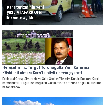
Kars turizminin yeni
yüzü ATAPARK Otel
hizmete açıldı
Hemşehrimiz Turgut Torunoğulları'nın Katerina
Köşkü'nü alması Kars'ta büyük sevinç yarattı
Edelstaal Group Simtronic ve Orka Otelleri Yönetim Kurulu Başkanı Karslı
hemşehrimiz Turgut Torunoğulları, Sarıkamış'ta Katerina Köşkü’nü turizme
kazandıracak.