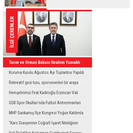
İLGİ ÇEKENLER
Tarım ve Orman Bakanı İbrahim Yumaklı
Kars'a Geliyor
Koruma Kurulu Ağustos Ayı Toplantısı Yapıldı
Rekreatif gezi turu, sporseverleri bir araya
getirdi
Hemşehrimiz Fırat Kadiroğlu Erzincan Vali
Yardımcılığına Atandı
GSB Spor Okulları'nda Futbol Antrenmanları
Sürüyor
MHP Sarıkamış İlçe Kongresi Yoğun Katılımla
Gerçekleştirildi
"Kars Gravyerinin Coğrafi İşaret Niteliğinin
Güçlendirilmesi Projesi"