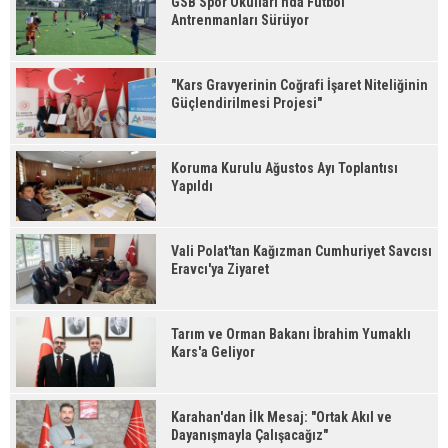
GSB Spor Okulları'nda Futbol
Antrenmanları Sürüyor
"Kars Gravyerinin Coğrafi İşaret Niteliğinin
Güçlendirilmesi Projesi"
Koruma Kurulu Ağustos Ayı Toplantısı
Yapıldı
Vali Polat'tan Kağızman Cumhuriyet Savcısı
Eravcı'ya Ziyaret
Tarım ve Orman Bakanı İbrahim Yumaklı
Kars'a Geliyor
Karahan'dan İlk Mesaj: "Ortak Akıl ve
Dayanışmayla Çalışacağız"