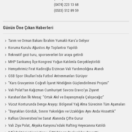
(0474) 223 13 68
(0533) 512 89 59
Günün Öne Çıkan Haberleri
Tarım ve Orman Bakanı İbrahim Yumaklı Kars'a Geliyor
Koruma Kurulu Ağustos Ayı Toplantısı Yapıldı
Rekreatif gezi turu, sporseverleri bir araya getirdi
MHP Sarıkamış İlçe Kongresi Yoğun Katılımla Gerçekleştirildi
Hemşehrimiz Fırat Kadiroğlu Erzincan Vali Yardımcılığına Atandı
GSB Spor Okulları'nda Futbol Antrenmanları Sürüyor
"Kars Gravyerinin Coğrafi İşaret Niteliğinin Güçlendirilmesi Projesi"
Vali Polat'tan Kağızman Cumhuriyet Savcısı Eravcı'ya Ziyaret
Karahan'dan İlk Mesaj: "Ortak Akıl ve Dayanışmayla Çalışacağız"
Vücut Konturunda Denge Arayışı: Bölgesel Yağ Alma Sürecinin Tüm Aşamaları
"Bayrakları Gördük, Sınırın Yakınlığını ve Uzaklığını Aynı Anda Hissettik"
Kafkas Üniversitesi'ne Sanat Alanında Çifte Gurur
Vali Ziya Polat, Akyaka Kanyonu'ndaki Rafting Heyecanına Katıldı