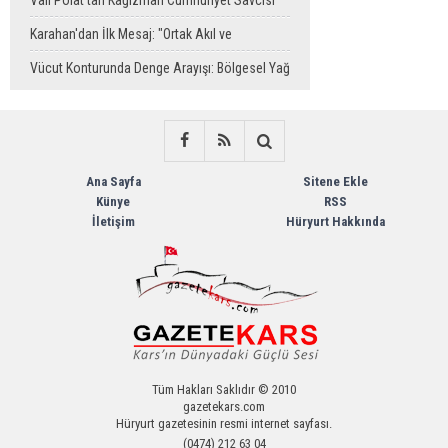
Vali Polat'tan Kağızman Cumhuriyet Savcısı
Eravcı'ya Ziyaret
Karahan'dan İlk Mesaj: "Ortak Akıl ve
Dayanışmayla Çalışacağız"
Vücut Konturunda Denge Arayışı: Bölgesel Yağ
Alma Sürecinin Tüm Aşamaları
Ana Sayfa
Sitene Ekle
Künye
RSS
İletişim
Hüryurt Hakkında
Tüm Hakları Saklıdır © 2010
gazetekars.com
Hüryurt gazetesinin resmi internet sayfası.
(0474) 212 63 04