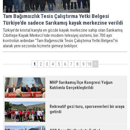
Tam Bağımsızlık Tesis Çalıştırma Yetki Belgesi
Türkiye'de sadece Sarıkamış kayak merkezine verildi
Türkiye’de kristal karıyla en gözde kayak merkezine sahip olan Sarıkamış
Cıbıltepe Kayak Merkezi'nde modern telesiyej sistemi, bin 700 ayrı
kontrolün ardından "Tam Bağımsızlık Tesis Çalıştırma Yetki Belgesi”ni
alarak yeni sezonda hizmete girmeyi bekliyor.
1
2
3
4
5
6
7
8
9
10
MHP Sarıkamış İlçe Kongresi Yoğun
Katılımla Gerçekleştirildi
Rekreatif gezi turu, sporseverleri bir araya
getirdi