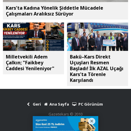
Kars'ta Kadına Yönelik Şiddetle Mücadele
Çalışmaları Aralıksız Sürüyor
Milletvekili Adem
Bakü–Kars Direkt
Çalkın; "Faikbey
Uçuşları Resmen
Caddesi Yenileniyor"
Başladı! İlk AZAL Uçağı
Kars'ta Törenle
Karşılandı
Geri
Ana Sayfa
PC Görünüm
Gazetekars © 2010
Haber Scripti