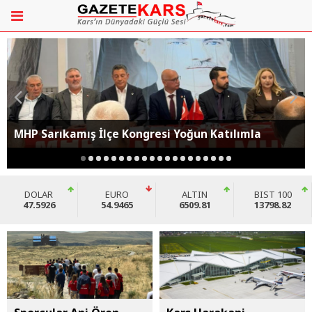
MHP Sarıkamış İlçe Kongresi Yoğun Katılımla
Gerçekleştirildi
DOLAR
EURO
ALTIN
BIST 100
47.5926
54.9465
6509.81
13798.82