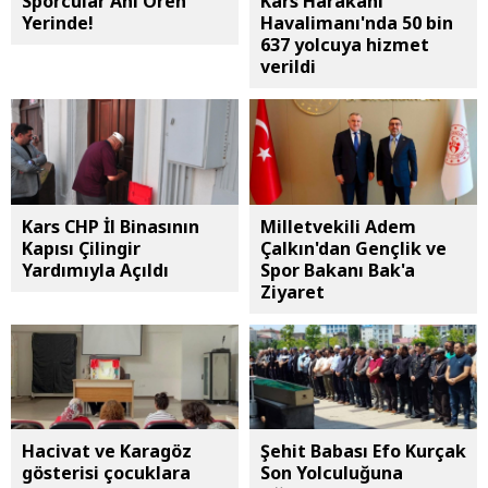
Sporcular Ani Ören
Kars Harakani
Yerinde!
Havalimanı'nda 50 bin
637 yolcuya hizmet
verildi
Kars CHP İl Binasının
Milletvekili Adem
Kapısı Çilingir
Çalkın'dan Gençlik ve
Yardımıyla Açıldı
Spor Bakanı Bak'a
Ziyaret
Hacivat ve Karagöz
Şehit Babası Efo Kurçak
gösterisi çocuklara
Son Yolculuğuna