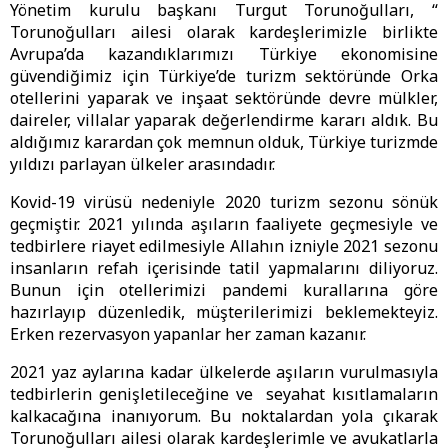
Yönetim kurulu başkanı Turgut Torunoğulları, “
Torunoğulları ailesi olarak kardeşlerimizle birlikte
Avrupa’da kazandıklarımızı Türkiye ekonomisine
güvendiğimiz için Türkiye’de turizm sektöründe Orka
otellerini yaparak ve inşaat sektöründe devre mülkler,
daireler, villalar yaparak değerlendirme kararı aldık. Bu
aldığımız karardan çok memnun olduk, Türkiye turizmde
yıldızı parlayan ülkeler arasındadır.
Kovid-19 virüsü nedeniyle 2020 turizm sezonu sönük
geçmiştir. 2021 yılında aşıların faaliyete geçmesiyle ve
tedbirlere riayet edilmesiyle Allahın izniyle 2021 sezonu
insanların refah içerisinde tatil yapmalarını diliyoruz.
Bunun için otellerimizi pandemi kurallarına göre
hazırlayıp düzenledik, müşterilerimizi beklemekteyiz.
Erken rezervasyon yapanlar her zaman kazanır.
2021 yaz aylarına kadar ülkelerde aşıların vurulmasıyla
tedbirlerin genişletileceğine ve seyahat kısıtlamaların
kalkacağına inanıyorum. Bu noktalardan yola çıkarak
Torunoğulları ailesi olarak kardeşlerimle ve avukatlarla