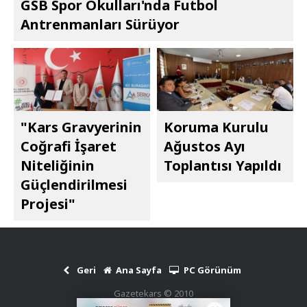
GSB Spor Okulları'nda Futbol
Antrenmanları Sürüyor
"Kars Gravyerinin
Koruma Kurulu
Coğrafi İşaret
Ağustos Ayı
Niteliğinin
Toplantısı Yapıldı
Güçlendirilmesi
Projesi"
Geri
Ana Sayfa
PC Görünüm
Gazetekars © 2010