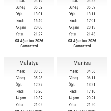
İmsak
04:19
İmsak
04:22
Güneş
05:52
Güneş
05:59
Öğle
13:01
Öğle
13:11
İkindi
16:49
İkindi
17:01
Akşam
20:00
Akşam
20:13
Yatsı
21:27
Yatsı
21:43
08 Ağustos 2026
08 Ağustos 2026
Cumartesi
Cumartesi
Malatya
Manisa
İmsak
03:53
İmsak
04:36
Güneş
05:28
Güneş
06:11
Öğle
12:37
Öğle
13:21
İkindi
16:26
İkindi
17:10
Akşam
19:37
Akşam
20:21
Yatsı
21:05
Yatsı
21:50