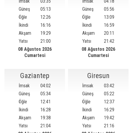
İmsak
03:35
İmsak
04:18
Güneş
05:13
Güneş
05:56
Öğle
12:26
Öğle
13:09
İkindi
16:16
İkindi
16:59
Akşam
19:29
Akşam
20:11
Yatsı
21:00
Yatsı
21:42
08 Ağustos 2026
08 Ağustos 2026
Cumartesi
Cumartesi
Gaziantep
Giresun
İmsak
04:02
İmsak
03:42
Güneş
05:34
Güneş
05:22
Öğle
12:41
Öğle
12:37
İkindi
16:28
İkindi
16:29
Akşam
19:38
Akşam
19:42
Yatsı
21:04
Yatsı
21:16