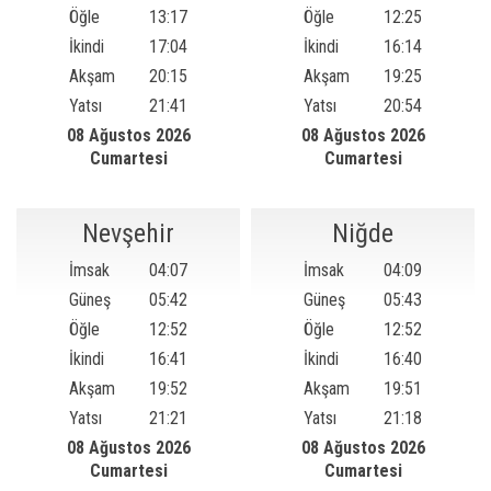
Öğle
13:17
Öğle
12:25
İkindi
17:04
İkindi
16:14
Akşam
20:15
Akşam
19:25
Yatsı
21:41
Yatsı
20:54
08 Ağustos 2026
08 Ağustos 2026
Cumartesi
Cumartesi
Nevşehir
Niğde
İmsak
04:07
İmsak
04:09
Güneş
05:42
Güneş
05:43
Öğle
12:52
Öğle
12:52
İkindi
16:41
İkindi
16:40
Akşam
19:52
Akşam
19:51
Yatsı
21:21
Yatsı
21:18
08 Ağustos 2026
08 Ağustos 2026
Cumartesi
Cumartesi