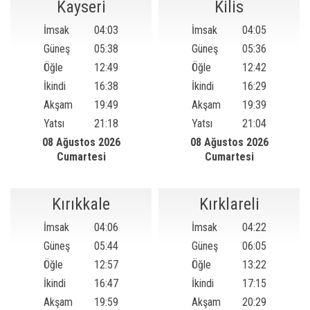
Kayseri
Kilis
İmsak
04:03
İmsak
04:05
Güneş
05:38
Güneş
05:36
Öğle
12:49
Öğle
12:42
İkindi
16:38
İkindi
16:29
Akşam
19:49
Akşam
19:39
Yatsı
21:18
Yatsı
21:04
08 Ağustos 2026
08 Ağustos 2026
Cumartesi
Cumartesi
Kırıkkale
Kırklareli
İmsak
04:06
İmsak
04:22
Güneş
05:44
Güneş
06:05
Öğle
12:57
Öğle
13:22
İkindi
16:47
İkindi
17:15
Akşam
19:59
Akşam
20:29