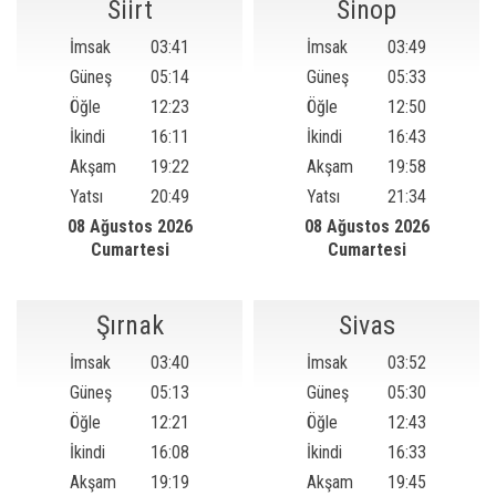
Siirt
Sinop
İmsak
03:41
İmsak
03:49
Güneş
05:14
Güneş
05:33
Öğle
12:23
Öğle
12:50
İkindi
16:11
İkindi
16:43
Akşam
19:22
Akşam
19:58
Yatsı
20:49
Yatsı
21:34
08 Ağustos 2026
08 Ağustos 2026
Cumartesi
Cumartesi
Şırnak
Sivas
İmsak
03:40
İmsak
03:52
Güneş
05:13
Güneş
05:30
Öğle
12:21
Öğle
12:43
İkindi
16:08
İkindi
16:33
Akşam
19:19
Akşam
19:45