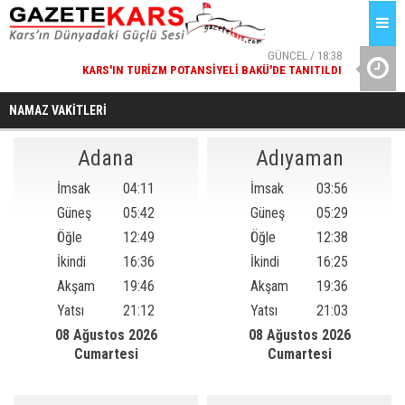
/ 19:00
GÜNCEL / 18:38
K ODASI
KARS'IN TURIZM POTANSIYELI BAKÜ'DE TANITILDI
BA
OM’DA!
NAMAZ VAKİTLERİ
Adana
Adıyaman
İmsak
04:11
İmsak
03:56
Güneş
05:42
Güneş
05:29
Öğle
12:49
Öğle
12:38
İkindi
16:36
İkindi
16:25
Akşam
19:46
Akşam
19:36
Yatsı
21:12
Yatsı
21:03
08 Ağustos 2026
08 Ağustos 2026
Cumartesi
Cumartesi