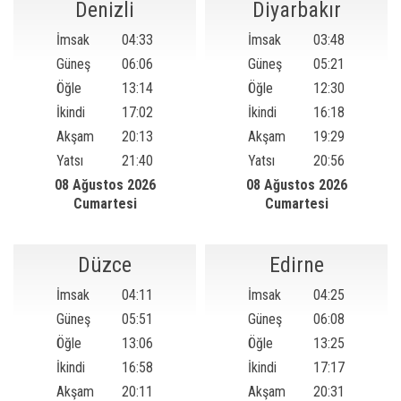
Denizli
Diyarbakır
İmsak
04:33
İmsak
03:48
Güneş
06:06
Güneş
05:21
Öğle
13:14
Öğle
12:30
İkindi
17:02
İkindi
16:18
Akşam
20:13
Akşam
19:29
Yatsı
21:40
Yatsı
20:56
08 Ağustos 2026
08 Ağustos 2026
Cumartesi
Cumartesi
Düzce
Edirne
İmsak
04:11
İmsak
04:25
Güneş
05:51
Güneş
06:08
Öğle
13:06
Öğle
13:25
İkindi
16:58
İkindi
17:17
Akşam
20:11
Akşam
20:31