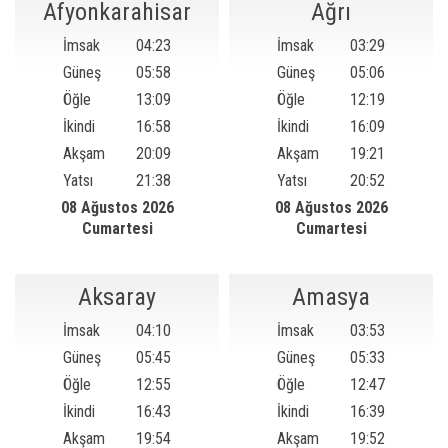
Afyonkarahisar
Ağrı
İmsak
04:23
İmsak
03:29
Güneş
05:58
Güneş
05:06
Öğle
13:09
Öğle
12:19
İkindi
16:58
İkindi
16:09
Akşam
20:09
Akşam
19:21
Yatsı
21:38
Yatsı
20:52
08 Ağustos 2026
08 Ağustos 2026
Cumartesi
Cumartesi
Aksaray
Amasya
İmsak
04:10
İmsak
03:53
Güneş
05:45
Güneş
05:33
Öğle
12:55
Öğle
12:47
İkindi
16:43
İkindi
16:39
Akşam
19:54
Akşam
19:52