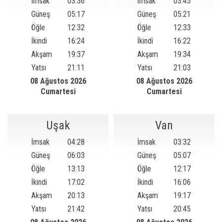
İmsak
03:36
İmsak
03:45
Güneş
05:17
Güneş
05:21
Öğle
12:32
Öğle
12:33
İkindi
16:24
İkindi
16:22
Akşam
19:37
Akşam
19:34
Yatsı
21:11
Yatsı
21:03
08 Ağustos 2026
08 Ağustos 2026
Cumartesi
Cumartesi
Uşak
Van
İmsak
04:28
İmsak
03:32
Güneş
06:03
Güneş
05:07
Öğle
13:13
Öğle
12:17
İkindi
17:02
İkindi
16:06
Akşam
20:13
Akşam
19:17
Yatsı
21:42
Yatsı
20:45