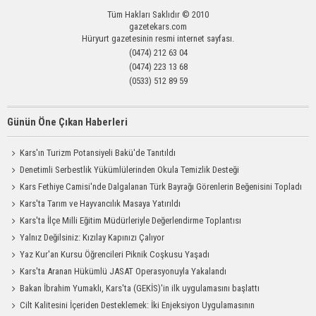
Tüm Hakları Saklıdır © 2010
gazetekars.com
Hüryurt gazetesinin resmi internet sayfası.
(0474) 212 63 04
(0474) 223 13 68
(0533) 512 89 59
Günün Öne Çıkan Haberleri
Kars'ın Turizm Potansiyeli Bakü'de Tanıtıldı
Denetimli Serbestlik Yükümlülerinden Okula Temizlik Desteği
Kars Fethiye Camisi'nde Dalgalanan Türk Bayrağı Görenlerin Beğenisini Topladı
Kars'ta Tarım ve Hayvancılık Masaya Yatırıldı
Kars'ta İlçe Milli Eğitim Müdürleriyle Değerlendirme Toplantısı
Yalnız Değilsiniz: Kızılay Kapınızı Çalıyor
Yaz Kur'an Kursu Öğrencileri Piknik Coşkusu Yaşadı
Kars'ta Aranan Hükümlü JASAT Operasyonuyla Yakalandı
Bakan İbrahim Yumaklı, Kars'ta (GEKİS)'in ilk uygulamasını başlattı
Cilt Kalitesini İçeriden Desteklemek: İki Enjeksiyon Uygulamasının