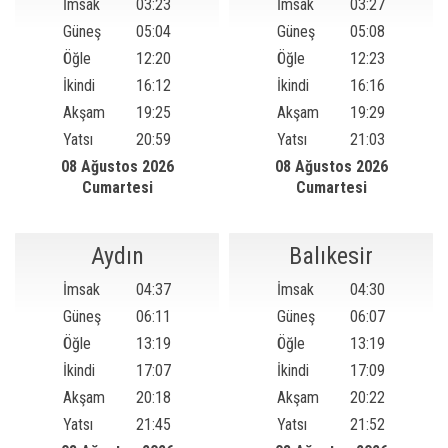
İmsak
03:23
İmsak
03:27
Güneş
05:04
Güneş
05:08
Öğle
12:20
Öğle
12:23
İkindi
16:12
İkindi
16:16
Akşam
19:25
Akşam
19:29
Yatsı
20:59
Yatsı
21:03
08 Ağustos 2026
08 Ağustos 2026
Cumartesi
Cumartesi
Aydın
Balıkesir
İmsak
04:37
İmsak
04:30
Güneş
06:11
Güneş
06:07
Öğle
13:19
Öğle
13:19
İkindi
17:07
İkindi
17:09
Akşam
20:18
Akşam
20:22
Yatsı
21:45
Yatsı
21:52