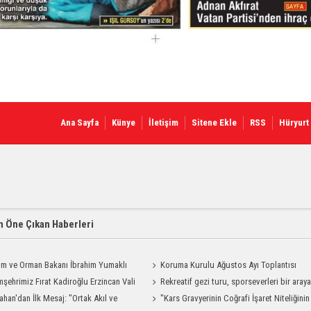
Ana Sayfa
Künye
İletişim
Sitene Ekle
RSS
Hüryurt
 Öne Çıkan Haberleri
ım ve Orman Bakanı İbrahim Yumaklı
Koruma Kurulu Ağustos Ayı Toplantısı
Geliyor
şehrimiz Fırat Kadiroğlu Erzincan Vali
Yapıldı
Rekreatif gezi turu, sporseverleri bir aray
ılığına Atandı
ahan'dan İlk Mesaj: "Ortak Akıl ve
getirdi
"Kars Gravyerinin Coğrafi İşaret Niteliğinin