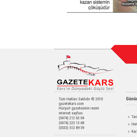
Günün
Tüm Hakları Saklıdır © 2010
gazetekars.com
Hüryurt gazetesinin resmi
internet sayfası.
Tar
(0474) 212 63 04
(0474) 223 13 68
Kars'a 
Hem
(0533) 512 89 59
Yardımc
Kar