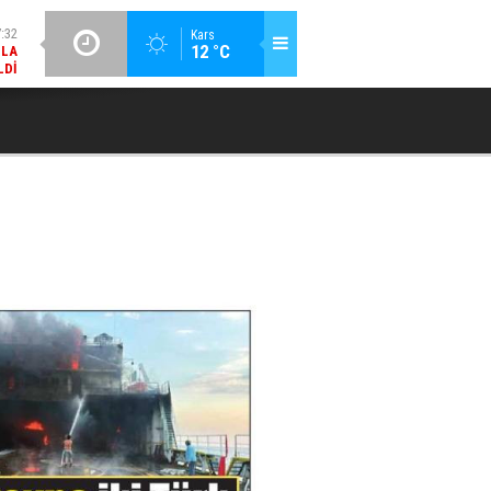
MLA
LDI
GÜNCEL / 17:08
Kars
12 °C
GSB SPOR OKULLARI'NDA FUTBOL ANTRENMANLARI SÜRÜYOR
:08
RDI