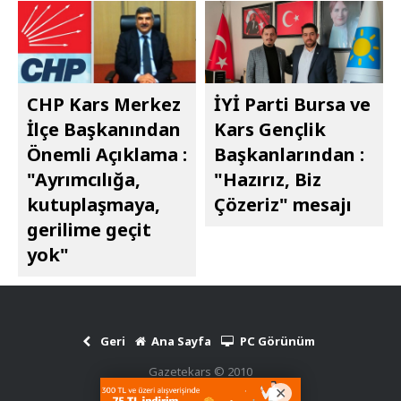
CHP Kars Merkez
İYİ Parti Bursa ve
İlçe Başkanından
Kars Gençlik
Önemli Açıklama :
Başkanlarından :
"Ayrımcılığa,
"Hazırız, Biz
kutuplaşmaya,
Çözeriz" mesajı
gerilime geçit
yok"
Geri
Ana Sayfa
PC Görünüm
Gazetekars © 2010
Haber Scripti