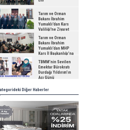
Etti
Tarım ve Orman
Bakanı İbrahim
Yumaklı'dan Kars
Valiliği'ne Ziyaret
Tarım ve Orman
Bakanı İbrahim
Yumaklı’dan MHP
Kars İl Başkanlığı’na
aret
TBMM’nin Sevilen
Emektar Bürokratı
Durdağı Yıldırım’ın
Acı Günü
ategorideki Diğer Haberler