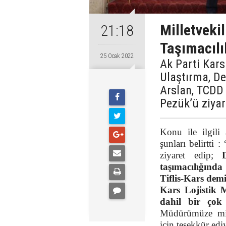
Milletveki
21:18
Taşımacılı
25 Ocak 2022
Ak Parti Kars
Ulaştırma, D
Arslan, TCDD
Pezük’ü ziyare
Konu ile ilgili
şunları belirtt
ziyaret edip;
taşımacılığında
Tiflis-Kars dem
Kars Lojistik 
dahil bir çok p
Müdürümüze misaf
için teşekkür ed