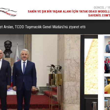
SAVENIS.COM’
GÜNCEL / 18
KARS'IN TURIZM POTANSIYELI BAKÜ'DE TANITI
met Arslan, TCDD Taşımacılık Genel Müdürü'nü ziyaret etti