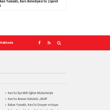
kan Yumaklı, Kars Belediyesi'ni Ziyaret
i
 Hakkında
Kars'ta İlçe Milli Eğitim Müdürleriyle
Değerlendirme Toplantısı
Kars'ta Aranan Hükümlü JASAT
Operasyonuyla Yakalandı
Bakan Yumaklı, Kars'ta Gravyer ve Kaşar