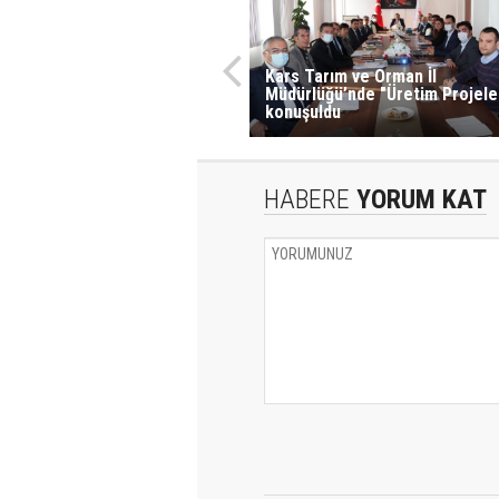
Kars Tarım ve Orman İl
Müdürlüğü’nde "Üretim Projele
konuşuldu
HABERE
YORUM KAT