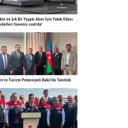
kin ve Şık Bir Yaşam Alanı İçin Yatak Odası
delleri Savenis.com’da!
rs'ın Turizm Potansiyeli Bakü'de Tanıtıldı