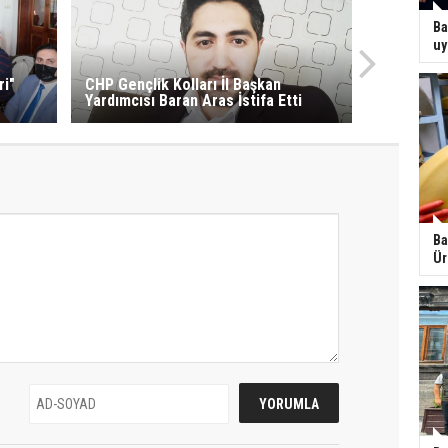
Ba
uy
ri"
CHP Gençlik Kolları İl Başkan
Yardımcısı Baran Aras İstifa Etti
Ba
Ür