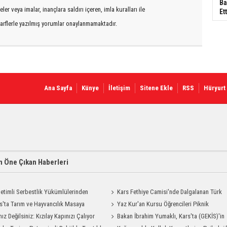
Ba
er veya imalar, inançlara saldırı içeren, imla kuralları ile
Ett
arflerle yazılmış yorumlar onaylanmamaktadır.
Ana Sayfa
Künye
İletişim
Sitene Ekle
RSS
Hüryurt
 Öne Çıkan Haberleri
etimli Serbestlik Yükümlülerinden
Kars Fethiye Camisi'nde Dalgalanan Türk
Temizlik Desteği
s'ta Tarım ve Hayvancılık Masaya
Bayrağı Görenlerin Beğenisini Topladı
Yaz Kur'an Kursu Öğrencileri Piknik
ı
nız Değilsiniz: Kızılay Kapınızı Çalıyor
Coşkusu Yaşadı
Bakan İbrahim Yumaklı, Kars'ta (GEKİS)'in