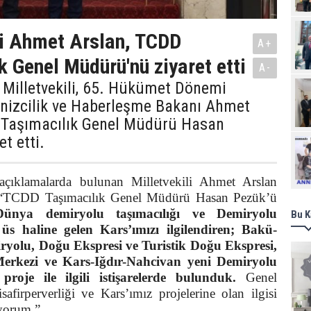
li Ahmet Arslan, TCDD
A+
k Genel Müdürü'nü ziyaret etti
A-
 Milletvekili, 65. Hükümet Dönemi
enizcilik ve Haberleşme Bakanı Ahmet
 Taşımacılık Genel Müdürü Hasan
t etti.
Ziy
 açıklamalarda bulunan Milletvekili Ahmet Arslan
i : “TCDD Taşımacılık Genel Müdürü Hasan Pezük’ü
Dünya demiryolu taşımacılığı ve Demiryolu
Bu K
 üs haline gelen Kars’ımızı ilgilendiren; Bakü-
iryolu, Doğu Ekspresi ve Turistik Doğu Ekspresi,
Merkezi ve Kars-Iğdır-Nahcivan yeni Demiryolu
roje ile ilgili istişarelerde bulunduk.
Genel
irperverliği ve Kars’ımız projelerine olan ilgisi
iyorum.”