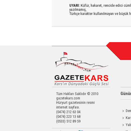
UYARI:
Küfür, hakaret, rencide edici cümlel
yazılmamış,
Türkçe karakter kullanılmayan ve büyük h
Günün
Tüm Hakları Saklıdır © 2010
gazetekars.com
Hüryurt gazetesinin resmi
internet sayfası.
Den
(0474) 212 63 04
(0474) 223 13 68
Okula 
Kar
(0533) 512 89 59
Yatırıld
Yal