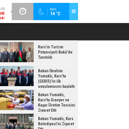
DA!
GÜNCEL / 18:37
Kars
:38
14 °C
BAKAN İBRAHIM YUMAKLI, KARS'TA (GEKİS)'IN ILK
BA
LDI
UYGULAMASINI BAŞLATTI
Kars'ın Turizm
Potansiyeli Bakü'de
Tanıtıldı
Bakan İbrahim
Yumaklı, Kars'ta
(GEKİS)'in ilk
uygulamasını başlattı
Bakan Yumaklı,
Kars'ta Gravyer ve
Kaşar Üretim Tesisini
Ziyaret Etti
Bakan Yumaklı, Kars
Belediyesi'ni Ziyaret