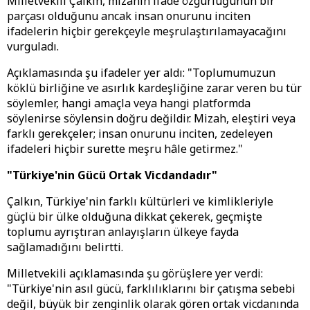
Milletvekili Çalkın, mizahın ifade özgürlüğünün bir
parçası olduğunu ancak insan onurunu inciten
ifadelerin hiçbir gerekçeyle meşrulaştırılamayacağını
vurguladı.
Açıklamasında şu ifadeler yer aldı: "Toplumumuzun
köklü birliğine ve asırlık kardeşliğine zarar veren bu tür
söylemler, hangi amaçla veya hangi platformda
söylenirse söylensin doğru değildir. Mizah, eleştiri veya
farklı gerekçeler; insan onurunu inciten, zedeleyen
ifadeleri hiçbir surette meşru hâle getirmez."
"Türkiye'nin Gücü Ortak Vicdandadır"
Çalkın, Türkiye'nin farklı kültürleri ve kimlikleriyle
güçlü bir ülke olduğuna dikkat çekerek, geçmişte
toplumu ayrıştıran anlayışların ülkeye fayda
sağlamadığını belirtti.
Milletvekili açıklamasında şu görüşlere yer verdi:
"Türkiye'nin asıl gücü, farklılıklarını bir çatışma sebebi
değil, büyük bir zenginlik olarak gören ortak vicdanında