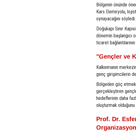
Bölgenin önünde öneml
Kars Demiryolu, lojist
oynayacağını söyledi.
Doğukapı Sınır Kapısı
dönemin başlangıcı ol
ticaret bağlantılarını
"Gençler ve 
Kalkınmanın merkezin
genç girişimcilerin d
Bölgeden göç etmek z
gerçekleştiren gençle
hedeflerinin daha faz
oluşturmak olduğunu d
Prof. Dr. Esf
Organizasyon