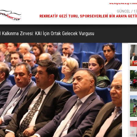
GÜNCEL / 17:32
GÜNCEL / 17
 YOĞUN KATILIMLA
REKREATIF GEZI TURU, SPORSEVERLERI BIR ARAYA GETI
GERÇEKLEŞTIRILDI
l Kalkınma Zirvesi: KAI İçin Ortak Gelecek Vurgusu