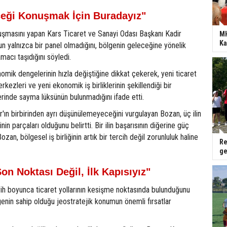
eği Konuşmak İçin Buradayız"
nuşmasını yapan Kars Ticaret ve Sanayi Odası Başkanı Kadir
MH
Ka
 yalnızca bir panel olmadığını, bölgenin geleceğine yönelik
macı taşıdığını söyledi.
mik dengelerinin hızla değiştiğine dikkat çekerek, yeni ticaret
erkezleri ve yeni ekonomik iş birliklerinin şekillendiği bir
inde sayma lüksünün bulunmadığını ifade etti.
r'ın birbirinden ayrı düşünülemeyeceğini vurgulayan Bozan, üç ilin
nin parçaları olduğunu belirtti. Bir ilin başarısının diğerine güç
zan, bölgesel iş birliğinin artık bir tercih değil zorunluluk haline
Re
ge
on Noktası Değil, İlk Kapısıyız"
arih boyunca ticaret yollarının kesişme noktasında bulunduğunu
genin sahip olduğu jeostratejik konumun önemli fırsatlar