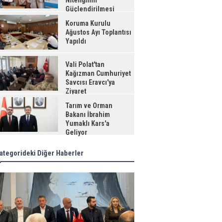
Niteliğinin
Güçlendirilmesi
jesi"
Koruma Kurulu
Ağustos Ayı Toplantısı
Yapıldı
Vali Polat'tan
Kağızman Cumhuriyet
Savcısı Eravcı'ya
Ziyaret
Tarım ve Orman
Bakanı İbrahim
Yumaklı Kars'a
Geliyor
ategorideki Diğer Haberler