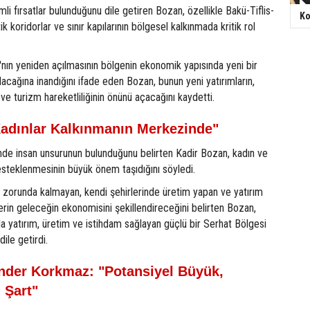
i fırsatlar bulunduğunu dile getiren Bozan, özellikle Bakü-Tiflis-
Ko
ik koridorlar ve sınır kapılarının bölgesel kalkınmada kritik rol
'nın yeniden açılmasının bölgenin ekonomik yapısında yeni bir
acağına inandığını ifade eden Bozan, bunun yeni yatırımların,
n ve turizm hareketliliğinin önünü açacağını kaydetti.
Kadınlar Kalkınmanın Merkezinde"
de insan unsurunun bulunduğunu belirten Kadir Bozan, kadın ve
esteklenmesinin büyük önem taşıdığını söyledi.
orunda kalmayan, kendi şehirlerinde üretim yapan ve yatırım
rin geleceğin ekonomisini şekillendireceğini belirten Bozan,
la yatırım, üretim ve istihdam sağlayan güçlü bir Serhat Bölgesi
ile getirdi.
ender Korkmaz: "Potansiyel Büyük,
 Şart"