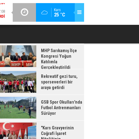
:08
GÜNCEL / 17:08
Kars
25 °C
RDI
GSB SPOR OKULLARI'NDA FUTBOL ANTRENMANLARI SÜRÜYOR
MHP Sarıkamış İlçe
Kongresi Yoğun
Katılımla
Gerçekleştirildi
Rekreatif gezi turu,
sporseverleri bir
araya getirdi
GSB Spor Okulları'nda
Futbol Antrenmanları
Sürüyor
"Kars Gravyerinin
Coğrafi İşaret