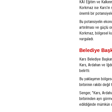
KAI Eğitim ve Kalkın
Korkmaz ise Kars'ın sı
önemli bir potansiyel
Bu potansiyelin ekon
artırılması ve güçlü 
Korkmaz, bölgesel kal
vurguladı.
Belediye Başk
Kars Belediye Başka
Kars, Ardahan ve Iğdır
belirtti.
Bu yaklaşımın bölgese
birbirinin rakibi deği
Senger, "Kars, Ardahan
birbirinden ayrı görm
edildiğinde mümkün o