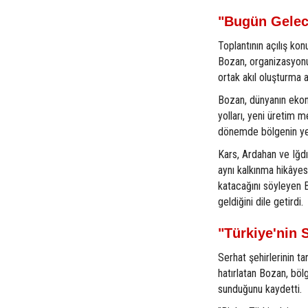
"Bugün Gelec
Toplantının açılış ko
Bozan, organizasyonun
ortak akıl oluşturma a
Bozan, dünyanın ekono
yolları, yeni üretim m
dönemde bölgenin yer
Kars, Ardahan ve Iğdı
aynı kalkınma hikâyesi
katacağını söyleyen Bo
geldiğini dile getirdi.
"Türkiye'nin S
Serhat şehirlerinin t
hatırlatan Bozan, böl
sunduğunu kaydetti.