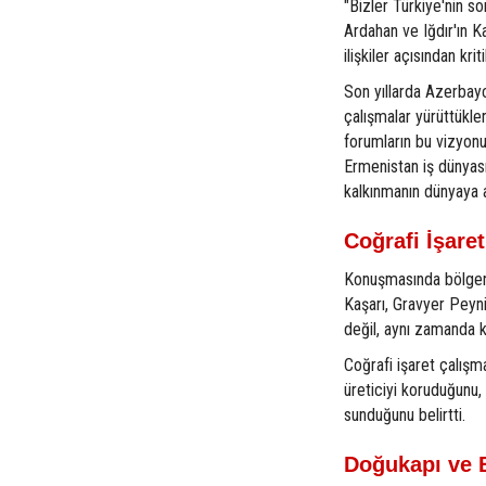
"Bizler Türkiye'nin so
Ardahan ve Iğdır'ın 
ilişkiler açısından kr
Son yıllarda Azerbayc
çalışmalar yürüttükl
forumların bu vizyonu
Ermenistan iş dünyası
kalkınmanın dünyaya 
Coğrafi İşare
Konuşmasında bölgeni
Kaşarı, Gravyer Peyni
değil, aynı zamanda kül
Coğrafi işaret çalışm
üreticiyi koruduğunu,
sunduğunu belirtti.
Doğukapı ve 