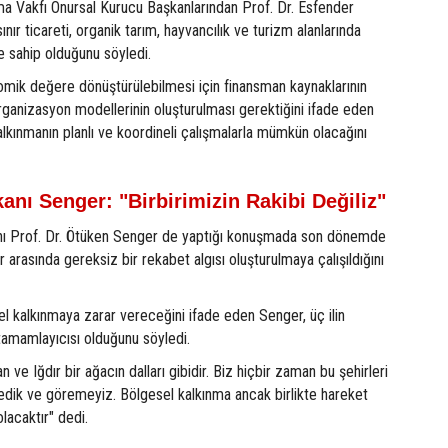
ma Vakfı Onursal Kurucu Başkanlarından Prof. Dr. Esfender
nır ticareti, organik tarım, hayvancılık ve turizm alanlarında
e sahip olduğunu söyledi.
omik değere dönüştürülebilmesi için finansman kaynaklarının
organizasyon modellerinin oluşturulması gerektiğini ifade eden
kınmanın planlı ve koordineli çalışmalarla mümkün olacağını
anı Senger: "Birbirimizin Rakibi Değiliz"
nı Prof. Dr. Ötüken Senger de yaptığı konuşmada son dönemde
 arasında gereksiz bir rekabet algısı oluşturulmaya çalışıldığını
l kalkınmaya zarar vereceğini ifade eden Senger, üç ilin
l tamamlayıcısı olduğunu söyledi.
 ve Iğdır bir ağacın dalları gibidir. Biz hiçbir zaman bu şehirleri
edik ve göremeyiz. Bölgesel kalkınma ancak birlikte hareket
lacaktır" dedi.