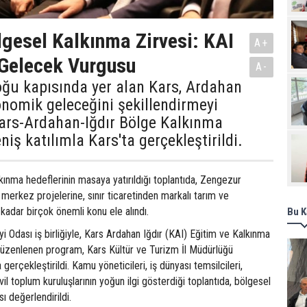
Pro
lgesel Kalkınma Zirvesi: KAI
A+
 Gelecek Vurgusu
A-
oğu kapısında yer alan Kars, Ardahan
konomik geleceğini şekillendirmeyi
Kars-Ardahan-Iğdır Bölge Kalkınma
niş katılımla Kars'ta gerçekleştirildi.
lkınma hedeflerinin masaya yatırıldığı toplantıda, Zengezur
k merkez projelerine, sınır ticaretinden markalı tarım ve
 kadar birçok önemli konu ele alındı.
Bu K
i Odası iş birliğiyle, Kars Ardahan Iğdır (KAI) Eğitim ve Kalkınma
a düzenlenen program, Kars Kültür ve Turizm İl Müdürlüğü
erçekleştirildi. Kamu yöneticileri, iş dünyası temsilcileri,
il toplum kuruluşlarının yoğun ilgi gösterdiği toplantıda, bölgesel
sı değerlendirildi.