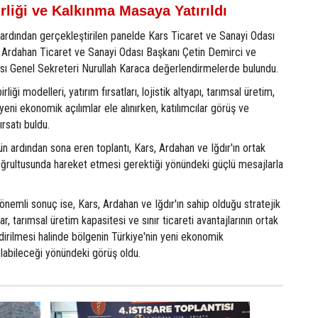
irliği ve Kalkınma Masaya Yatırıldı
 ardından gerçekleştirilen panelde Kars Ticaret ve Sanayi Odası
 Ardahan Ticaret ve Sanayi Odası Başkanı Çetin Demirci ve
sı Genel Sekreteri Nurullah Karaca değerlendirmelerde bulundu.
liği modelleri, yatırım fırsatları, lojistik altyapı, tarımsal üretim,
 yeni ekonomik açılımlar ele alınırken, katılımcılar görüş ve
ırsatı buldu.
ardından sona eren toplantı, Kars, Ardahan ve Iğdır'ın ortak
oğrultusunda hareket etmesi gerektiği yönündeki güçlü mesajlarla
önemli sonuç ise, Kars, Ardahan ve Iğdır'ın sahip olduğu stratejik
, tarımsal üretim kapasitesi ve sınır ticareti avantajlarının ortak
dirilmesi halinde bölgenin Türkiye'nin yeni ekonomik
labileceği yönündeki görüş oldu.