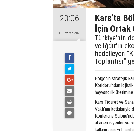
Kars’ta Bö
20:06
İçin Ortak
06 Haziran 2026
Türkiye'nin d
ve Iğdır'ın e
hedefleyen "
Toplantısı" ge
Bölgenin stratejik ka
Koridoru'ndan lojisti
hayvancılık üretimine
Kars Ticaret ve Sanay
Vakfı'nın katkılarıyl
Konferans Salonu'nda g
akademisyenler ve siv
kalkınmanın yol harita