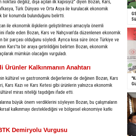
n noktası değiliz, dışa açılan ilk kapısıyız" diyen Bozan, Kars,
Kafkasya, Türk Dünyası ve Orta Asya ile kurulacak ekonomik
GS
itik bir konumda bulunduğunu belirtti.
Sü
an ile ekonomik ilişkilerin geliştirilmesi amacıyla önemli
erini ifade eden Bozan, Kars ve Nahçıvan'da düzenlenen ekonomik
n bir parçası olduğunu söyledi. Ayrıca kısa süre önce Türkiye ve
nın Kars'ta bir araya getirildiğini belirten Bozan, ekonomik
açılarak mümkün olacağını vurguladı.
tli Ürünler Kalkınmanın Anahtarı
n kültürel ve gastronomik değerlerine de değinen Bozan, Kars
"K
Gü
ri, Kars Kazı ve Kars Ketesi gibi ürünlerin yalnızca ekonomik
türel miras niteliği taşıdığını ifade etti.
alarına büyük önem verdiklerini söyleyen Bozan, bu çalışmaların
 kırsal kalkınmayı desteklediğini ve bölgesel ekonomiye katkı
BTK Demiryolu Vurgusu