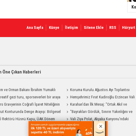
Ko
Ana Sayfa
Künye
İletişim
Sitene Ekle
RSS
Hüryurt
 Öne Çıkan Haberleri
ım ve Orman Bakanı İbrahim Yumaklı
Koruma Kurulu Ağustos Ayı Toplantısı
Geliyor
reatif gezi turu, sporseverleri bir araya
Yapıldı
Hemşehrimiz Fırat Kadiroğlu Erzincan Vali
rs Gravyerinin Coğrafi İşaret Niteliğinin
Yardımcılığına Atandı
Karahan'dan İlk Mesaj: "Ortak Akıl ve
dirilmesi Projesi"
ut Konturunda Denge Arayışı: Bölgesel
Dayanışmayla Çalışacağız"
"Bayrakları Gördük, Sınırın Yakınlığını ve
ma Sürecinin Tüm Aşamaları
Ü Rektörü Hüsnü Kapu, ÜAK Dönem
Uzaklığını Aynı Anda Hissettik"
Vali Ziya Polat, Akyaka Kanyonu'ndaki
ığını Devretti
Rafting Heyecanına Katıldı