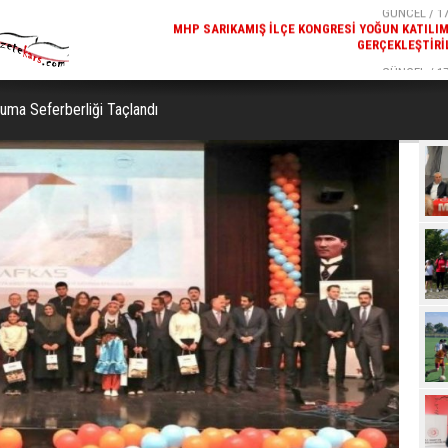
GERÇEKLEŞTIRI
GÜNCEL / 17
REKREATIF GEZI TURU, SPORSEVERLERI BIR ARAYA GETI
kuma Seferberliği Taçlandı