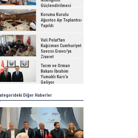
Niteliğinin
Güçlendirilmesi
jesi"
Koruma Kurulu
Ağustos Ayı Toplantısı
Yapıldı
Vali Polat'tan
Kağızman Cumhuriyet
Savcısı Eravcı'ya
Ziyaret
Tarım ve Orman
Bakanı İbrahim
Yumaklı Kars'a
Geliyor
ategorideki Diğer Haberler