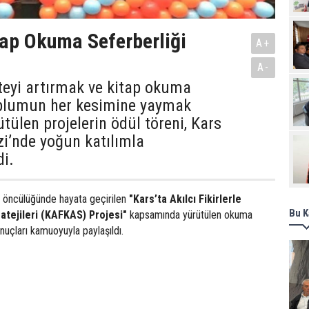
Pro
tap Okuma Seferberliği
A+
A-
teyi artırmak ve kitap okuma
plumun her kesimine yaymak
tülen projelerin ödül töreni, Kars
i’nde yoğun katılımla
di.
t öncülüğünde hayata geçirilen
"Kars’ta Akılcı Fikirlerle
Bu K
ratejileri (KAFKAS) Projesi"
kapsamında yürütülen okuma
onuçları kamuoyuyla paylaşıldı.