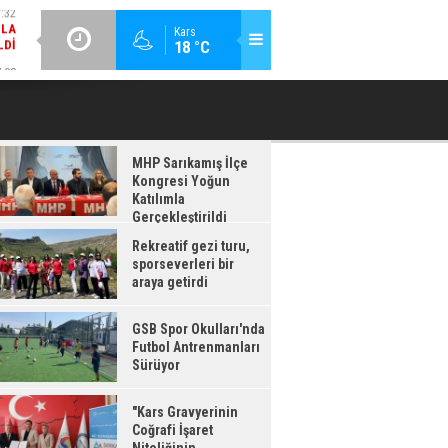
LDI
GÜNCEL / 17:08
:08
Kars
18 °C
GSB SPOR OKULLARI'NDA FUTBOL ANTRENMANLARI SÜRÜYOR
RDI
MHP Sarıkamış İlçe
Kongresi Yoğun
Katılımla
Gerçekleştirildi
Rekreatif gezi turu,
sporseverleri bir
araya getirdi
GSB Spor Okulları'nda
Futbol Antrenmanları
Sürüyor
"Kars Gravyerinin
Coğrafi İşaret