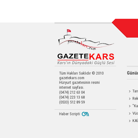
Günün
Tüm Hakları Saklıdır © 2010
gazetekars.com
Hüryurt gazetesinin resmi
internet sayfası.
Tar
(0474) 212 63 04
(0474) 223 13 68
Kars'a 
Rek
(0533) 512 89 59
getirdi
"Ka
Güçlen
Vüc
Haber Scripti
Yağ Al
KA
Başkanl