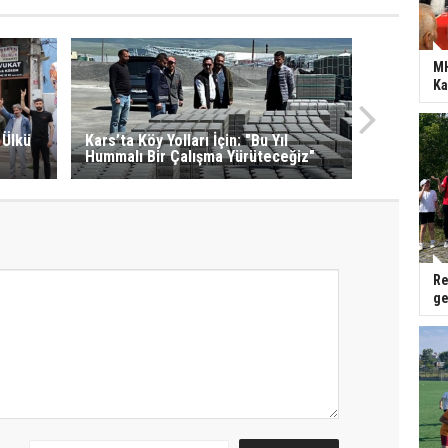
MH
Ka
 Ülkü
Kars’ta Köy Yolları İçin: "Bu Yıl
Hummalı Bir Çalışma Yürüteceğiz"
Re
ge