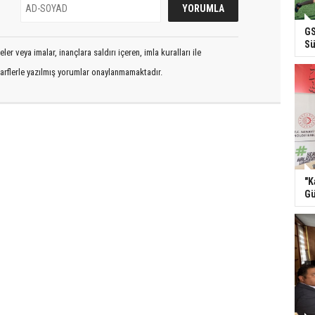
GS
Sü
er veya imalar, inançlara saldırı içeren, imla kuralları ile
arflerle yazılmış yorumlar onaylanmamaktadır.
"K
Gü