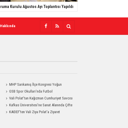
ruma Kurulu Ağustos Ayı Toplantısı Yapıldı
 Hakkında
MHP Sarıkamış İlçe Kongresi Yoğun
Katılımla Gerçekleştirildi
GSB Spor Okulları'nda Futbol
Antrenmanları Sürüyor
Vali Polat'tan Kağızman Cumhuriyet Savcısı
Eravcı'ya Ziyaret
Kafkas Üniversitesi'ne Sanat Alanında Çifte
Gurur
KAIDEF'ten Vali Ziya Polat'a Ziyaret