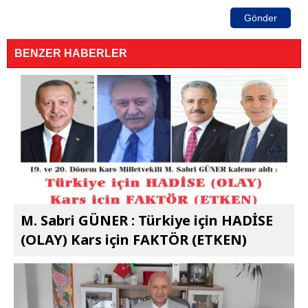
Gönder
BENZER HABERLER
M. Sabri GÜNER : Türkiye için HADİSE
(OLAY) Kars için FAKTÖR (ETKEN)