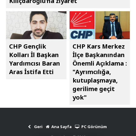
Kılıçdaroğlu’na ziyaret
CHP Gençlik
CHP Kars Merkez
Kolları İl Başkan
İlçe Başkanından
Yardımcısı Baran
Önemli Açıklama :
Aras İstifa Etti
"Ayrımcılığa,
kutuplaşmaya,
gerilime geçit
yok"
Geri
Ana Sayfa
PC Görünüm