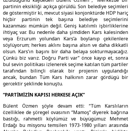
üzüldüğünü kaydeden Bülent Özmen , “Merkezde bir
partinin eksikliği açıkça görüldü. Son belediye seçimleri
de göstermiştir ki, mevcut siyasi konjonktürde HDP hariç
hiçbir partinin tek başına belediye seçimlerini
kazanması mümkün değil. Geniş katılımlı işbirliklerine
ihtiyaç var. Bu nedenle daha şimdiden Kars kalesinden
veya Erzurum yolundan Kars’a boylanıp çekilenlere
söylüyorum; herkes aklını başına alsın ve daha dikkatli
olsun. Kars’ın başını bir daha belaya sokturmayacağız.
Çünkü biz varız. Doğru Parti var” önce kayıp et, sonra
bul sevin politikası izlenerek seçime katılan tüm partiler
tarafından bilinçli olarak bir projenin uygulandığı
ancak, bundan Tüm Kars halkının zarar gördügü bir
gercektir şeklinde konuştu.
“PARTİMİZİN KAPISI HERKESE AÇIK”
Bülent Özmen şöyle devam etti: “Tüm Karslıların
özelliklee de şöregel ovasının “Mamoş” diyerek bağrına
bastığı, rahmetli köylümüz ve büyügümuz Mehmet
Erdağı bu misyonu temsilen 1973-1980 yılları arasında