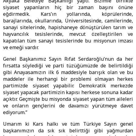
Akyaka Belediye Başkanlığı yaptı. Bizimle birlikte
siyaset yapanların hiç bir zaman başını önüne
eğdirmedik. Kars’ın yollarında, köprülerinde,
barajlarında, okullarında, Üniversitesinde, camilerinde,
sanayi sitelerinde, hapishaneye dönüştürülen tarım ve
hayvancılık tesislerinde, mevcut özelleştirilen ve
kapatılan tüm sanayi tesislerinde bu misyonun imzası
ve emeği vardır.
Genel Başkanımız Sayın Rıfat Serdaroğlu’nun da her
fırsatta söylediği ve parti tüzüğümüzde de belirtildiği
gibi Anayasamızın ilk 6 maddesiyle barışık olan ve bu
maddeler ile herhangi bir problemi olmayan herkes
partimizde siyaset yapabilir. Demokratik merkezde
siyaset yapacak partimizin kapısı herkese sonuna kadar
açıktır. Geçmişte bu misyonda siyaset yapan tüm aileleri
ve onların gençlerini de davamızı yürütmeye davet
ediyorum.”
Umarım ki Kars halkı ve tüm Türkiye Sayın genel
başkanımızın da sık sık belirttiği gibi yağmurdan