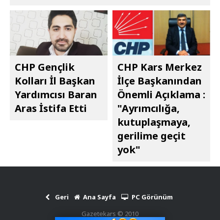
CHP Gençlik
CHP Kars Merkez
Kolları İl Başkan
İlçe Başkanından
Yardımcısı Baran
Önemli Açıklama :
Aras İstifa Etti
"Ayrımcılığa,
kutuplaşmaya,
gerilime geçit
yok"
Geri
Ana Sayfa
PC Görünüm
Gazetekars © 2010