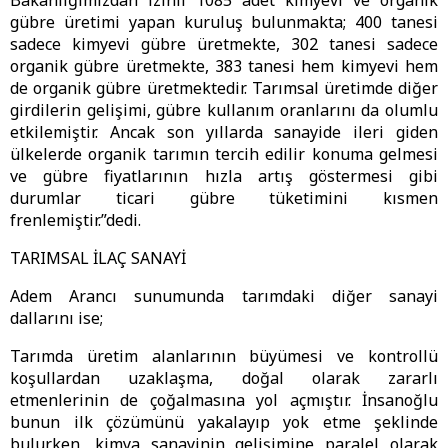
Bakanlığımızdan izinli 1085 adet kimyevi ve organik
gübre üretimi yapan kuruluş bulunmakta; 400 tanesi
sadece kimyevi gübre üretmekte, 302 tanesi sadece
organik gübre üretmekte, 383 tanesi hem kimyevi hem
de organik gübre üretmektedir. Tarımsal üretimde diğer
girdilerin gelişimi, gübre kullanım oranlarını da olumlu
etkilemiştir. Ancak son yıllarda sanayide ileri giden
ülkelerde organik tarımın tercih edilir konuma gelmesi
ve gübre fiyatlarının hızla artış göstermesi gibi
durumlar ticari gübre tüketimini kısmen
frenlemiştir.”dedi.
TARIMSAL İLAÇ SANAYİ
Adem Arancı sunumunda tarımdaki diğer sanayi
dallarını ise;
Tarımda üretim alanlarının büyümesi ve kontrollü
koşullardan uzaklaşma, doğal olarak zararlı
etmenlerinin de çoğalmasına yol açmıştır. İnsanoğlu
bunun ilk çözümünü yakalayıp yok etme şeklinde
bulurken, kimya sanayinin gelişimine paralel olarak