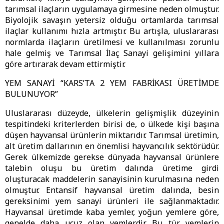
tarımsal ilaçların uygulamaya girmesine neden olmuştur.
Biyolojik savaşın yetersiz olduğu ortamlarda tarımsal
ilaçlar kullanımı hızla artmıştır. Bu artışla, uluslararası
normlarda ilaçların üretilmesi ve kullanılması zorunlu
hale gelmiş ve Tarımsal İlaç Sanayi gelişimini yıllara
göre artırarak devam ettirmiştir.
YEM SANAYİ “KARS’TA 2 YEM FABRİKASI ÜRETİMDE
BULUNUYOR”
Uluslararası düzeyde, ülkelerin gelişmişlik düzeyinin
tespitindeki kriterlerden birisi de, o ülkede kişi başına
düşen hayvansal ürünlerin miktarıdır. Tarımsal üretimin,
alt üretim dallarının en önemlisi hayvancılık sektörüdür.
Gerek ülkemizde gerekse dünyada hayvansal ürünlere
talebin oluşu bu üretim dalında üretime girdi
oluşturacak maddelerin sanayisinin kurulmasına neden
olmuştur. Entansif hayvansal üretim dalında, besin
gereksinimi yem sanayi ürünleri ile sağlanmaktadır.
Hayvansal üretimde kaba yemler, yoğun yemlere göre,
genelde daha ucuz olan yemlerdir. Bu tür yemlerin