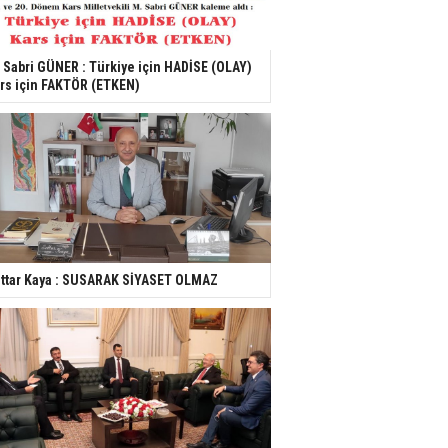
 Sabri GÜNER : Türkiye için HADİSE (OLAY)
rs için FAKTÖR (ETKEN)
ttar Kaya : SUSARAK SİYASET OLMAZ