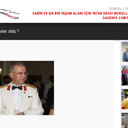
SAVENIS.COM’
GÜNCEL / 18
KARS'IN TURIZM POTANSIYELI BAKÜ'DE TANITI
eler oldu ?