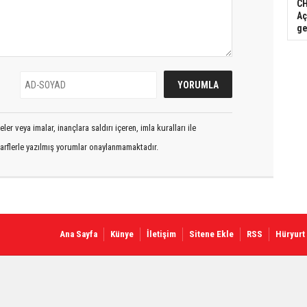
CH
Aç
ge
er veya imalar, inançlara saldırı içeren, imla kuralları ile
arflerle yazılmış yorumlar onaylanmamaktadır.
Ana Sayfa
Künye
İletişim
Sitene Ekle
RSS
Hüryurt