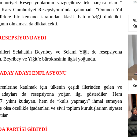
huriyet Resepsiyonlarının vazgeçilmez tek parçası olan “
 Kars Cumhuriyet Resepsiyonu’nda çalınmadı. “Onuncu Yıl
irlere bir kemancı tarafından klasik batı müziği dinletildi.
M.
ının olmaması da dikkat çekti.
Ka
L RESEPSİYONDAYDI
killeri Selahattin Beyribey ve Selami Yiğit de resepsiyona
ı. Beyribey ve Yiğit’e bürokrasinin ilgisi yoğundu.
 ADAY ADAYI ENFLASYONU
Se
renlerine katılmak için ülkenin çeşitli illerinden gelen ve
y adayları da resepsiyona yoğun ilgi gösterdiler. Hem
7. yılını kutlayan, hem de “kulis yapmayı” ihmal etmeyen
de olsa özellikle işadamları ve sivil toplum kuruluşlarının siyaset
ılar.
A PARTİSİ GİBİYDİ