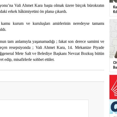
onu’na Vali Ahmet Kara başta olmak üzere birçok bürokratın
Ka
ndaki erkek hâkimiyetini ön plana çıkardı.
Kı
i kamu kurum ve kuruluşları amirlerinin neredeyse tamamı
ıldı.
un tam anlamıyla yaşanamadığı ; fakat son derece samimi ve
geçen resepsiyonda ; Vali Ahmet Kara, 14. Mekanize Piyade
general Mete Salt ve Belediye Başkanı Nevzat Bozkuş bütün
et edip, misafirlerle sohbet ettiler.
CH
Ba
Kızımı okutun feryadı