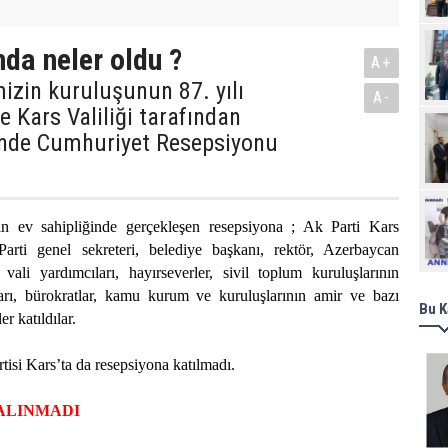
da neler oldu ?
A+
izin kuruluşunun 87. yılı
A-
 Kars Valiliği tarafından
nde Cumhuriyet Resepsiyonu
Ziy
n ev sahipliğinde gerçekleşen resepsiyona ; Ak Parti Kars
 Parti genel sekreteri, belediye başkanı, rektör, Azerbaycan
 vali yardımcıları, hayırseverler, sivil toplum kuruluşlarının
mları, bürokratlar, kamu kurum ve kuruluşlarının amir ve bazı
Bu K
er katıldılar.
isi Kars’ta da resepsiyona katılmadı.
ÇALINMADI