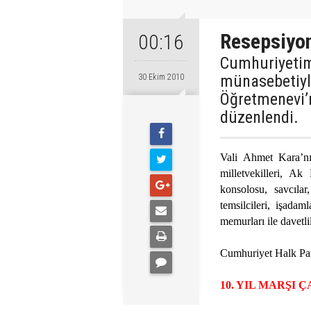
Resepsiyon
00:16
Cumhuriyetim
münasebetiyle
30 Ekim 2010
Öğretmenevi’
düzenlendi.
Vali Ahmet Kara’nı
milletvekilleri, Ak
konsolosu, savcılar,
temsilcileri, işada
memurları ile davetlil
Cumhuriyet Halk Part
10. YIL MARŞI 