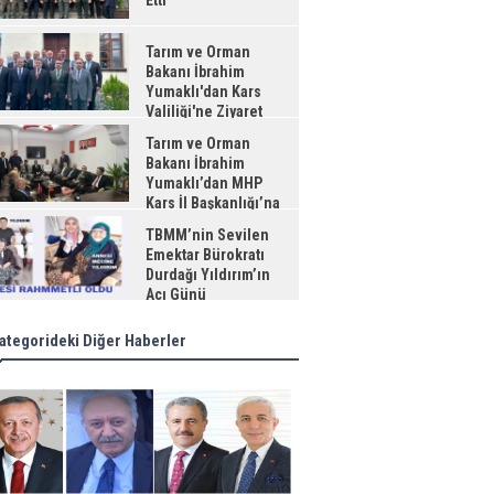
Etti
Tarım ve Orman
Bakanı İbrahim
Yumaklı'dan Kars
Valiliği'ne Ziyaret
Tarım ve Orman
Bakanı İbrahim
Yumaklı’dan MHP
Kars İl Başkanlığı’na
aret
TBMM’nin Sevilen
Emektar Bürokratı
Durdağı Yıldırım’ın
Acı Günü
ategorideki Diğer Haberler