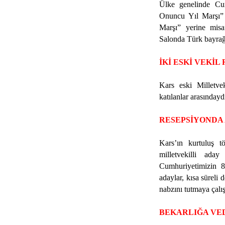
Ülke genelinde Cum
Onuncu Yıl Marşı”
Marşı” yerine misaf
Salonda Türk bayrağ
İKİ ESKİ VEKİ
Kars eski Milletve
katılanlar arasındayd
RESEPSİYONDA
Kars’ın kurtuluş tö
milletvekilli ada
Cumhuriyetimizin 8
adaylar, kısa süreli 
nabzını tutmaya çalışt
BEKARLIĞA VED