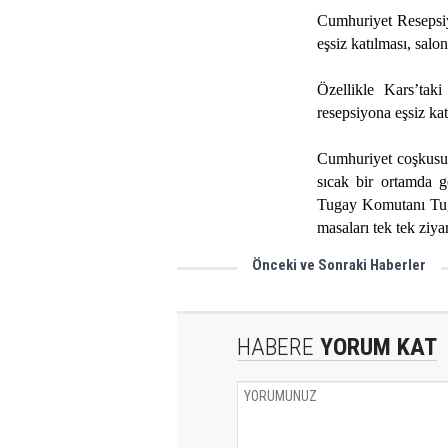
Cumhuriyet Resepsiy
eşsiz katılması, salo
Özellikle Kars’tak
resepsiyona eşsiz kat
Cumhuriyet coşkusun
sıcak bir ortamda 
Tugay Komutanı Tuğ
masaları tek tek ziyar
Önceki ve Sonraki Haberler
Bugün Kars'ın Kurtuluşu
HABERE
YORUM KAT