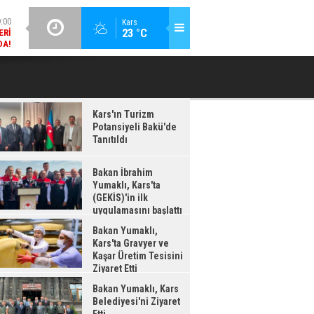
DA!
GÜNCEL / 18:37
Kars
:38
23 °C
BAKAN İBRAHIM YUMAKLI, KARS'TA (GEKİS)'IN ILK
BA
LDI
UYGULAMASINI BAŞLATTI
Kars'ın Turizm
Potansiyeli Bakü'de
Tanıtıldı
Bakan İbrahim
Yumaklı, Kars'ta
(GEKİS)'in ilk
uygulamasını başlattı
Bakan Yumaklı,
Kars'ta Gravyer ve
Kaşar Üretim Tesisini
Ziyaret Etti
Bakan Yumaklı, Kars
Belediyesi'ni Ziyaret