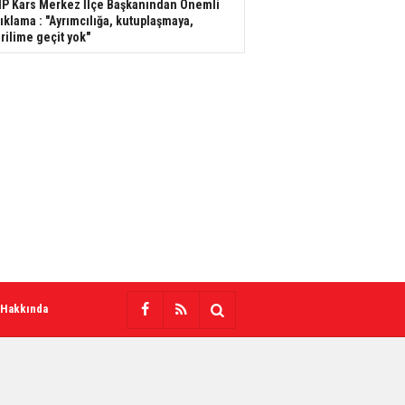
P Kars Merkez İlçe Başkanından Önemli
ıklama : "Ayrımcılığa, kutuplaşmaya,
rilime geçit yok"
 Hakkında