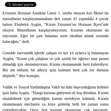
Erzurum Horasan Anadolu Lisesi 1. sınıfta okuyan kızı İlknur’un
masraflarını karşılayamamaktan dert yanan 41 yaşındaki 4 çocuk
babası Ebubekir Aygün, “Kızım Erzurum’un Horasan İlçesi’nde
okuyor. Masraflarını karşılayamıyorum. Kızımın okumasını da
istiyorum. Eğer bir çare bulamaz isem okuldan almak zorunda
kalacağım.” dedi.
Genelde mevsimlik işlerde çalışan ve her yıl aylarca iş bulamayan
Aygün, “Kızım çok çalışkan ve çok azimli bir öğrenci ama param
olmadığı için okutamıyorum. Kızımı okutamamak beni kahrediyor.
Biz altı nüfuslu bir aileyiz işsiz kalmam beni çok zor duruma
düşürdü.” diye konuştu.
Valilik ve Sosyal Yardımlaşma Vakfı’na dahi başvurduğunu belirten
işsiz baba Aygün, “Hangi kuruma gittiysem eli boş döndüm. Kızımı
okutabilmek için gitmediğim kurum neredeyse kalmadı. Kızımı
okutamasam mecburen ya köye götürüp belli bir zaman sonra
evlendireceğim. Oysa ben kızımın okumasını çok istiyorum.