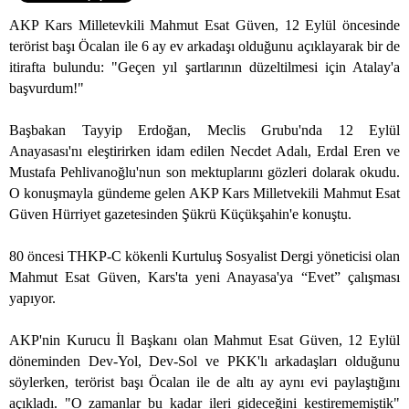
AKP Kars Milletevkili Mahmut Esat Güven, 12 Eylül öncesinde
terörist başı Öcalan ile 6 ay ev arkadaşı olduğunu açıklayarak bir de
itirafta bulundu: "Geçen yıl şartlarının düzeltilmesi için Atalay'a
başvurdum!"
Başbakan Tayyip Erdoğan, Meclis Grubu'nda 12 Eylül
Anayasası'nı eleştirirken idam edilen Necdet Adalı, Erdal Eren ve
Mustafa Pehlivanoğlu'nun son mektuplarını gözleri dolarak okudu.
O konuşmayla gündeme gelen AKP Kars Milletvekili Mahmut Esat
Güven Hürriyet gazetesinden Şükrü Küçükşahin'e konuştu.
80 öncesi THKP-C kökenli Kurtuluş Sosyalist Dergi yöneticisi olan
Mahmut Esat Güven, Kars'ta yeni Anayasa'ya “Evet” çalışması
yapıyor.
AKP'nin Kurucu İl Başkanı olan Mahmut Esat Güven, 12 Eylül
döneminden Dev-Yol, Dev-Sol ve PKK'lı arkadaşları olduğunu
söylerken, terörist başı Öcalan ile de altı ay aynı evi paylaştığını
açıkladı. "O zamanlar bu kadar ileri gideceğini kestirememiştik"