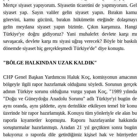
Mertçe siyaset yapıyorum. Siyasetin ticaretini de yapmıyorum. Gel
siyaset yap. Sayın valiler gelin siyaset yapın. Bırakın kamu
görevini, kamu gücünü, bırakın hükümetin eteğinde dolaşmayı
gelin meydana siyaset yapın bizimle. Çıkın karşımıza. Hangi
Türkiye'ye doğru gidiyoruz? Yani muhalefet devlete karşı mı
savaşacak, devlete karşı mı siyasi uğraş verecek? Böyle bir baskılı
dönemde siyaset hiç gerçekleşmedi Türkiye'de" diye konuştu.
"BÖLGE HALKINDAN UZAK KALDIK"
CHP Genel Başkan Yardımcısı Haluk Koç, komisyonun amacının
bölgeyle ilgili rapor hazırlamak olduğunu söyledi. Sorunun gerçek
adının Türkiye sorunu olduğuna vurgu yapan Koç, "1989 yılında
"Doğu ve Güneydoğu Anadolu Sorunu" adlı Türkiye'yi bugün de
aynı oranda, aynı şiddette, aynı derinlikte etkileyen temel bir konu
üzerinde bir rapor hazırlamıştık. Konuyu tüm yönleriyle ele alan bu
raporla kıyametler kopmuştu. Raporu hazırlayanlar hakkında
soruşturmalar hazırlanmıştı. Aradan 21 yıl geçtikten sonra bugün
bakıyoruz o raporda dile getirdiğimiz kişisel hak ve hürriyetler