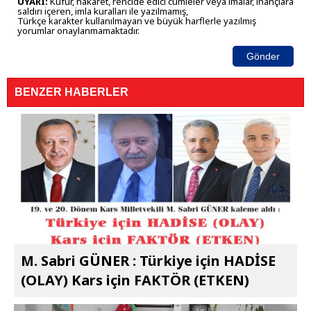
UYARI:
Küfür, hakaret, rencide edici cümleler veya imalar, inançlara
saldırı içeren, imla kuralları ile yazılmamış,
Türkçe karakter kullanılmayan ve büyük harflerle yazılmış
yorumlar onaylanmamaktadır.
Gönder
BENZER HABERLER
M. Sabri GÜNER : Türkiye için HADİSE
(OLAY) Kars için FAKTÖR (ETKEN)