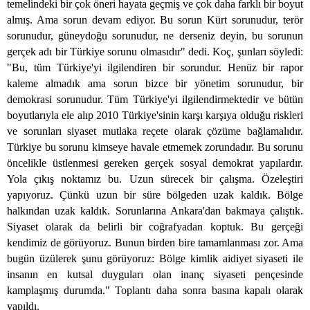
temelindeki bir çok öneri hayata geçmiş ve çok daha farklı bir boyut
almış. Ama sorun devam ediyor. Bu sorun Kürt sorunudur, terör
sorunudur, güneydoğu sorunudur, ne derseniz deyin, bu sorunun
gerçek adı bir Türkiye sorunu olmasıdır" dedi. Koç, şunları söyledi:
"Bu, tüm Türkiye'yi ilgilendiren bir sorundur. Henüz bir rapor
kaleme almadık ama sorun bizce bir yönetim sorunudur, bir
demokrasi sorunudur. Tüm Türkiye'yi ilgilendirmektedir ve bütün
boyutlarıyla ele alıp 2010 Türkiye'sinin karşı karşıya olduğu riskleri
ve sorunları siyaset mutlaka reçete olarak çözüme bağlamalıdır.
Türkiye bu sorunu kimseye havale etmemek zorundadır. Bu sorunu
öncelikle üstlenmesi gereken gerçek sosyal demokrat yapılardır.
Yola çıkış noktamız bu. Uzun sürecek bir çalışma. Özeleştiri
yapıyoruz. Çünkü uzun bir süre bölgeden uzak kaldık. Bölge
halkından uzak kaldık. Sorunlarına Ankara'dan bakmaya çalıştık.
Siyaset olarak da belirli bir coğrafyadan koptuk. Bu gerçeği
kendimiz de görüyoruz. Bunun birden bire tamamlanması zor. Ama
bugün üzülerek şunu görüyoruz: Bölge kimlik aidiyet siyaseti ile
insanın en kutsal duyguları olan inanç siyaseti pençesinde
kamplaşmış durumda." Toplantı daha sonra basına kapalı olarak
yapıldı.