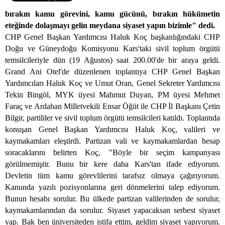
bırakın kamu görevini, kamu gücünü, bırakın hükümetin
eteğinde dolaşmayı gelin meydana siyaset yapın bizimle" dedi.
CHP Genel Başkan Yardımcısı Haluk Koç başkanlığındaki CHP
Doğu ve Güneydoğu Komisyonu Kars'taki sivil toplum örgütü
temsilcileriyle dün (19 Ağustos) saat 200.00'de bir araya geldi.
Grand Ani Otel'de düzenlenen toplantıya CHP Genel Başkan
Yardımcıları Haluk Koç ve Umut Oran, Genel Sekreter Yardımcısı
Tekin Bingöl, MYK üyesi Mahmut Duyan, PM üyesi Mehmet
Faraç ve Ardahan Milletvekili Ensar Öğüt ile CHP İl Başkanı Çetin
Bilgir, partililer ve sivil toplum örgütü temsilcileri katıldı. Toplantıda
konuşan Genel Başkan Yardımcısı Haluk Koç, valileri ve
kaymakamları eleştirdi. Partizan vali ve kaymakamlardan hesap
soracaklarını belirten Koç, "Böyle bir seçim kampanyası
görülmemiştir. Bunu bir kere daha Kars'tan ifade ediyorum.
Devletin tüm kamu görevlilerini tarafsız olmaya çağırıyorum.
Kanunda yazılı pozisyonlarına geri dönmelerini talep ediyorum.
Bunun hesabı sorulur. Bu ülkede partizan valilerinden de sorulur,
kaymakamlarından da sorulur. Siyaset yapacaksan serbest siyaset
yap. Bak ben üniversiteden istifa ettim, geldim siyaset yapıyorum.