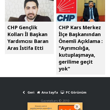
CHP Gençlik
CHP Kars Merkez
Kolları İl Başkan
İlçe Başkanından
Yardımcısı Baran
Önemli Açıklama :
Aras İstifa Etti
"Ayrımcılığa,
kutuplaşmaya,
gerilime geçit
yok"
Geri
Ana Sayfa
PC Görünüm
Gazetekars © 2010
Haber Scripti