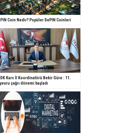
PIN Coin Nedir? Popüler DePIN Coinleri
DK Kars İl Koordinatörü Bekir Güre : 11.
şvuru çağrı dönemi başladı