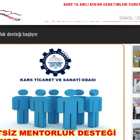
GÜNCEL / 20:18
GÜNCEL / 20
ETIMLERI SÜRÜYOR
MILLÎ GÜVENLIK KURULU GENEL SEKRETERI OKAY MEM
KARS
luk desteği başlıyor