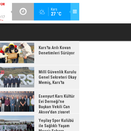
:17
GÜNCEL / 20:16
Kars
27 °C
IŞ,
ESENYURT KARS KÜLTÜR EVI DERNEĞI'NE BAŞKAN VEKILI CAN
YEŞILAY 
'TA
AKSOY'DAN ZIYARET
Kars'ta Arılı Kovan
Denetimleri Sürüyor
Millî Güvenlik Kurulu
Genel Sekreteri Okay
Memiş, Kars'ta
Esenyurt Kars Kültür
Evi Derneği'ne
Başkan Vekili Can
Aksoy'dan ziyaret
Yeşilay Spor Kulübü
ile Sağlıklı Yaşam