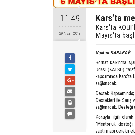
Kars’ta me
11:49
Kars’ta KOBİ’
Mayıs’ta başl
29 Nisan 2019
Volkan KARABAĞ
Serhat Kalkınma Aja
Odası (KATSO) taraf
kapsamında Kars’ta f
sağlanacak.
Destek Kapsamında; Ki
Destekleri ile Satış
sağlanacak. Desteği a
Konuyla ilgili olara
“Mentorlük desteği 
yaptırması gerekmekte