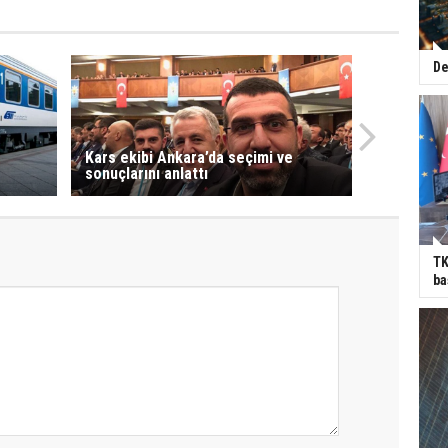
De
Kars ekibi Ankara’da seçimi ve
sonuçlarını anlattı
TK
ba