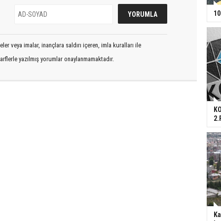
10
er veya imalar, inançlara saldırı içeren, imla kuralları ile
arflerle yazılmış yorumlar onaylanmamaktadır.
KO
2.
Ka