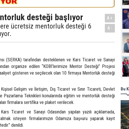
ntorluk desteği başlıyor
A+
lere ücretsiz mentorluk desteği 6
A-
ıyor.
nsı (SERKA) tarafından desteklenen ve Kars Ticaret ve Sanayi
ından organize edilen “KOBİ’lerimize Mentor Desteği” Projesi
aaliyet gösteren ve seçilecek olan 10 firmaya Mentorlük desteği
şisel Gelişim ve İletişim, Dış Ticaret ve Sınır Ticareti, Devlet
Bu K
 ve Pazarlama Teknikleri konularında eğitim ve mentorlük desteği
lan firmalara sertifika ve plaket verilecek.
k Kars Ticaret ve Sanayi Odasından yapılan yazılı açıklamada,
almak isteyen firmalarımızın Odamıza başvuru yaparak kayıt
dir.” denildi.