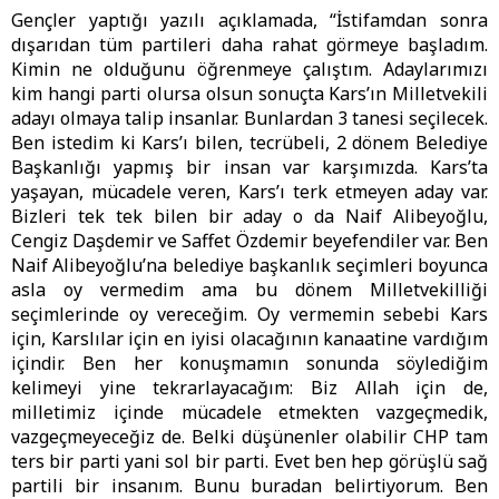
Gençler yaptığı yazılı açıklamada, “İstifamdan sonra
dışarıdan tüm partileri daha rahat görmeye başladım.
Kimin ne olduğunu öğrenmeye çalıştım. Adaylarımızı
kim hangi parti olursa olsun sonuçta Kars’ın Milletvekili
adayı olmaya talip insanlar. Bunlardan 3 tanesi seçilecek.
Ben istedim ki Kars’ı bilen, tecrübeli, 2 dönem Belediye
Başkanlığı yapmış bir insan var karşımızda. Kars’ta
yaşayan, mücadele veren, Kars’ı terk etmeyen aday var.
Bizleri tek tek bilen bir aday o da Naif Alibeyoğlu,
Cengiz Daşdemir ve Saffet Özdemir beyefendiler var. Ben
Naif Alibeyoğlu’na belediye başkanlık seçimleri boyunca
asla oy vermedim ama bu dönem Milletvekilliği
seçimlerinde oy vereceğim. Oy vermemin sebebi Kars
için, Karslılar için en iyisi olacağının kanaatine vardığım
içindir. Ben her konuşmamın sonunda söylediğim
kelimeyi yine tekrarlayacağım: Biz Allah için de,
milletimiz içinde mücadele etmekten vazgeçmedik,
vazgeçmeyeceğiz de. Belki düşünenler olabilir CHP tam
ters bir parti yani sol bir parti. Evet ben hep görüşlü sağ
partili bir insanım. Bunu buradan belirtiyorum. Ben