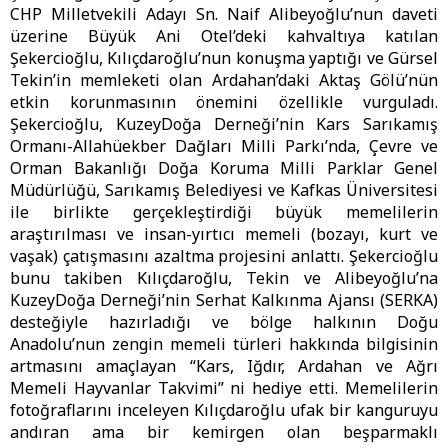
CHP Milletvekili Adayı Sn. Naif Alibeyoğlu’nun daveti
üzerine Büyük Ani Otel’deki kahvaltıya katılan
Şekercioğlu, Kılıçdaroğlu’nun konuşma yaptığı ve Gürsel
Tekin’in memleketi olan Ardahan’daki Aktaş Gölü’nün
etkin korunmasının önemini özellikle vurguladı.
Şekercioğlu, KuzeyDoğa Derneği’nin Kars Sarıkamış
Ormanı-Allahüekber Dağları Milli Parkı’nda, Çevre ve
Orman Bakanlığı Doğa Koruma Milli Parklar Genel
Müdürlüğü, Sarıkamış Belediyesi ve Kafkas Üniversitesi
ile birlikte gerçekleştirdiği büyük memelilerin
araştırılması ve insan-yırtıcı memeli (bozayı, kurt ve
vaşak) çatışmasını azaltma projesini anlattı. Şekercioğlu
bunu takiben Kılıçdaroğlu, Tekin ve Alibeyoğlu’na
KuzeyDoğa Derneği’nin Serhat Kalkınma Ajansı (SERKA)
desteğiyle hazırladığı ve bölge halkının Doğu
Anadolu’nun zengin memeli türleri hakkında bilgisinin
artmasını amaçlayan “Kars, Iğdır, Ardahan ve Ağrı
Memeli Hayvanlar Takvimi” ni hediye etti. Memelilerin
fotoğraflarını inceleyen Kılıçdaroğlu ufak bir kanguruyu
andıran ama bir kemirgen olan beşparmaklı