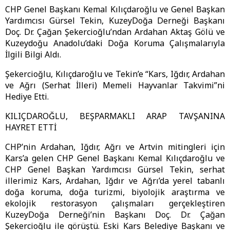
CHP Genel Başkanı Kemal Kılıçdaroğlu ve Genel Başkan
Yardımcısı Gürsel Tekin, KuzeyDoğa Derneği Başkanı
Doç. Dr. Çağan Şekercioğlu’ndan Ardahan Aktaş Gölü ve
Kuzeydoğu Anadolu’daki Doğa Koruma Çalışmalarıyla
İlgili Bilgi Aldı.
Şekercioğlu, Kılıçdaroğlu ve Tekin’e “Kars, Iğdır, Ardahan
ve Ağrı (Serhat İlleri) Memeli Hayvanlar Takvimi”ni
Hediye Etti.
KILIÇDAROĞLU, BEŞPARMAKLI ARAP TAVŞANINA
HAYRET ETTİ
CHP’nin Ardahan, Iğdır, Ağrı ve Artvin mitingleri için
Kars’a gelen CHP Genel Başkanı Kemal Kılıçdaroğlu ve
CHP Genel Başkan Yardımcısı Gürsel Tekin, serhat
illerimiz Kars, Ardahan, Iğdır ve Ağrı’da yerel tabanlı
doğa koruma, doğa turizmi, biyolojik araştırma ve
ekolojik restorasyon çalışmaları gerçekleştiren
KuzeyDoğa Derneği’nin Başkanı Doç. Dr. Çağan
Şekercioğlu ile görüştü. Eski Kars Belediye Başkanı ve