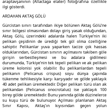
araptavşanının (Allactaga elater) fotoğrafına özellikle
ilgi gösterdi.
ARDAHAN AKTAŞ GÖLÜ
Gürcistan sınırı tarafından ikiye bölünen Aktaş Gölü’ne
sınır bölgesi olmasından dolayı giriş yasak olduğundan,
Aktaş Gölü, üzerindeki adalarda halen Türkiye’nin iki
pelikan çeşidinin de ürediği tek göl olma özelliğine
sahiptir. Pelikanlar yuva yaparken tacize çok hassas
olduklarından, Gürcistan sınırın açılmasını takiben göle
girişin serbestleşmesi ve bu adalara gidilmesi
durumunda, Türkiye’nin tek tepeli pelikan ve ak pelikan
üreme kolonisi yok olabilir. Bu pelikanlardan tepeli
pelikanın (Pelicanus crispus) soyu dünya çapında
tükenme tehlikesiyle karşı karşıyadır ve gölde yaklaşık
40 adet pelikan üremektedir. Diğer pelikan türü olan ak
pelikandan (Pelicanus onocrotalus) ise yaklaşık 100
birey gölde üremektedir. Bunu yanında gölde düzinelerce
su kuşu türü de bulunuyor. Açılması planlanan Aktaş
Sınır Kapısı, Aktaş’ın kıyısından geçen yolun