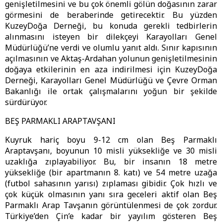
genişletilmesini ve bu çok önemli gölün doğasının zarar
görmesini de beraberinde getirecektir. Bu yüzden
KuzeyDoğa Derneği, bu konuda gerekli tedbirlerin
alınmasını isteyen bir dilekçeyi Karayolları Genel
Müdürlüğü’ne verdi ve olumlu yanıt aldı. Sınır kapısının
açılmasının ve Aktaş-Ardahan yolunun genişletilmesinin
doğaya etkilerinin en aza indirilmesi için KuzeyDoğa
Derneği, Karayolları Genel Müdürlüğü ve Çevre Orman
Bakanlığı ile ortak çalışmalarını yoğun bir şekilde
sürdürüyor.
BEŞ PARMAKLI ARAPTAVŞANI
Kuyruk hariç boyu 9-12 cm olan Beş Parmaklı
Araptavşanı, boyunun 10 misli yüksekliğe ve 30 misli
uzaklığa zıplayabiliyor. Bu, bir insanın 18 metre
yüksekliğe (bir apartmanın 8. katı) ve 54 metre uzağa
(futbol sahasının yarısı) zıplaması gibidir. Çok hızlı ve
çok küçük olmasının yanı sıra geceleri aktif olan Beş
Parmaklı Arap Tavşanın görüntülenmesi de çok zordur.
Türkiye’den Çin’e kadar bir yayılım gösteren Beş