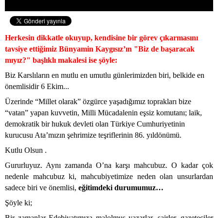
Herkesin dikkatle okuyup, kendisine bir görev çıkarmasını
tavsiye ettiğimiz Bünyamin Kaygısız’ın "Biz de başaracak
mıyız?" başlıklı makalesi ise şöyle:
Biz Karslıların en mutlu en umutlu günlerimizden biri, belkide en
önemlisidir 6 Ekim...
Üzerinde “Millet olarak” özgürce yaşadığımız toprakları bize
“vatan” yapan kuvvetin, Milli Mücadalenin eşsiz komutanı; laik,
demokratik bir hukuk devleti olan Türkiye Cumhuriyetinin
kurucusu Ata’mızın şehrimize teşriflerinin 86. yıldönümü.
Kutlu Olsun .
Gururluyuz. Aynı zamanda O’na karşı mahcubuz. O kadar çok
nedenle mahcubuz ki, mahcubiyetimize neden olan unsurlardan
sadece biri ve önemlisi,
eğitimdeki durumumuz…
Şöyle ki;
Bir zamanlar Edebiyatımıza malolmuş yazarlar, şairler, gazeteciler