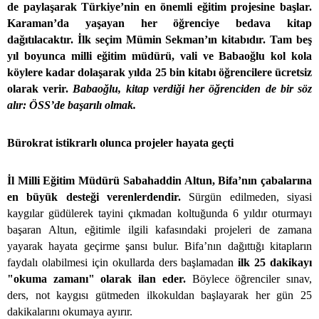
de paylaşarak Türkiye’nin en önemli eğitim projesine başlar.
Karaman’da yaşayan her öğrenciye bedava kitap
dağıtılacaktır. İlk seçim Mümin Sekman’ın kitabıdır. Tam beş
yıl boyunca milli eğitim müdürü, vali ve Babaoğlu kol kola
köylere kadar dolaşarak yılda 25 bin kitabı öğrencilere ücretsiz
olarak verir.
Babaoğlu, kitap verdiği her öğrenciden de bir söz
alır: ÖSS’de başarılı olmak.
Bürokrat istikrarlı olunca projeler hayata geçti
İl Milli Eğitim Müdürü Sabahaddin Altun, Bifa’nın çabalarına
en büyük desteği verenlerdendir.
Sürgün edilmeden, siyasi
kaygılar güdülerek tayini çıkmadan koltuğunda 6 yıldır oturmayı
başaran Altun, eğitimle ilgili kafasındaki projeleri de zamana
yayarak hayata geçirme şansı bulur. Bifa’nın dağıttığı kitapların
faydalı olabilmesi için okullarda ders başlamadan
ilk 25 dakikayı
"okuma zamanı" olarak ilan eder.
Böylece öğrenciler sınav,
ders, not kaygısı gütmeden ilkokuldan başlayarak her gün 25
dakikalarını okumaya ayırır.