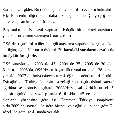
Sorular uzar gider. Bu defter açılmalı ve sorular cevabını bulmalıdır.
Hiç kimsenin diğerinden daha az suçlu olmadığı gerçeğinden
hareketle, samimi ve dürüstçe…
Başaranlar bu işi nasıl yaptılar.
Küçük bir internet araştıması
yaparak bu sorunu yazmaya karar verdim.
ÖSS de başarılı olan iller ile ilgili araştırma yaparken karşıma çıkan
en ilginç öykü Karaman öyküsü.
Yukarıdaki soruların cevabı da
bu öykünün içinde.
ÖSS sınavlarında 2003 de 45., 2004 de 35., 2005 de 30.,olan
Karaman 2006’da ÖSS’de en başarı iller sıralamasında 28. sırada
yer aldı. 2007’de üniversiteye en çok öğrenci gönderen 4. il oldu.
Eşit ağırlıkta Türkiye ikincisini, sözel ağırlıkta üçüncüsünü, sayısal
ağırlıkta ise beşincisini çıkardı. 2008’de sayısal ağırlıklı puanda 5.
il, eşit ağırlıklı ve sözel puanda 6. il oldu. 145 ve üstünde puan
alanların yüzdesine göre ise Karaman Türkiye şampiyonu
oldu.2009’da sayısal 1’e göre birinci, eşit ağırlıklı puana göre 2.,
sözel 1’e göre ise 4. sırada yer aldı.