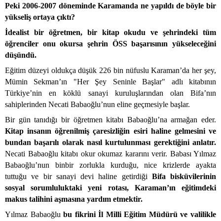
Peki 2006-2007 döneminde Karamanda ne yapıldı de böyle bir
yükseliş ortaya çıktı?
İdealist bir öğretmen, bir kitap okudu ve şehrindeki tüm
öğrenciler onu okursa şehrin ÖSS başarısının yükseleceğini
düşündü.
Eğitim düzeyi oldukça düşük 226 bin nüfuslu Karaman’da her şey,
Mümin Sekman’ın "Her Şey Seninle Başlar" adlı kitabının
Türkiye’nin en köklü sanayi kuruluşlarından olan Bifa’nın
sahiplerinden Necati Babaoğlu’nun eline geçmesiyle başlar.
Bir gün tanıdığı bir öğretmen kitabı Babaoğlu’na armağan eder.
Kitap insanın öğrenilmiş çaresizliğin esiri haline gelmesini ve
bundan başarılı olarak nasıl kurtulunması gerektiğini anlatır.
Necati Babaoğlu kitabı okur okumaz kararını verir. Babası Yılmaz
Babaoğlu’nun binbir zorlukla kurduğu, nice krizlerde ayakta
tuttuğu ve bir sanayi devi haline getirdiği
Bifa bisküvilerinin
sosyal sorumluluktaki yeni rotası, Karaman’ın eğitimdeki
makus talihini aşmasına yardım etmektir.
Yılmaz Babaoğlu
bu fikrini İl Milli Eğitim Müdürü ve valilikle