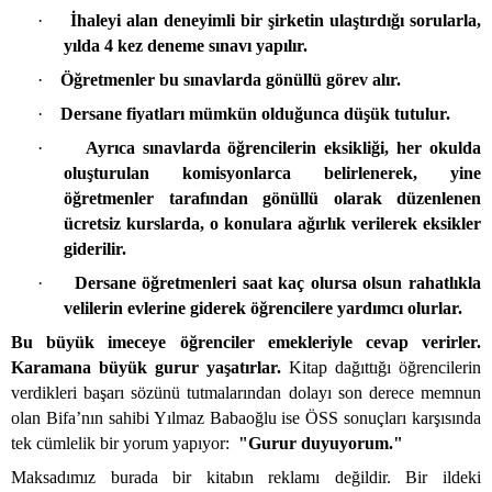
·
İhaleyi alan deneyimli bir şirketin ulaştırdığı sorularla,
yılda 4 kez deneme sınavı yapılır.
·
Öğretmenler bu sınavlarda gönüllü görev alır.
·
Dersane fiyatları mümkün olduğunca düşük tutulur.
·
Ayrıca sınavlarda öğrencilerin eksikliği, her okulda
oluşturulan komisyonlarca belirlenerek, yine
öğretmenler tarafından gönüllü olarak düzenlenen
ücretsiz kurslarda, o konulara ağırlık verilerek eksikler
giderilir.
·
Dersane öğretmenleri saat kaç olursa olsun rahatlıkla
velilerin evlerine giderek öğrencilere yardımcı olurlar.
Bu büyük imeceye öğrenciler emekleriyle cevap verirler.
Karamana büyük gurur yaşatırlar.
Kitap dağıttığı öğrencilerin
verdikleri başarı sözünü tutmalarından dolayı son derece memnun
olan Bifa’nın sahibi Yılmaz Babaoğlu ise ÖSS sonuçları karşısında
tek cümlelik bir yorum yapıyor:
"Gurur duyuyorum."
Maksadımız burada bir kitabın reklamı değildir. Bir ildeki