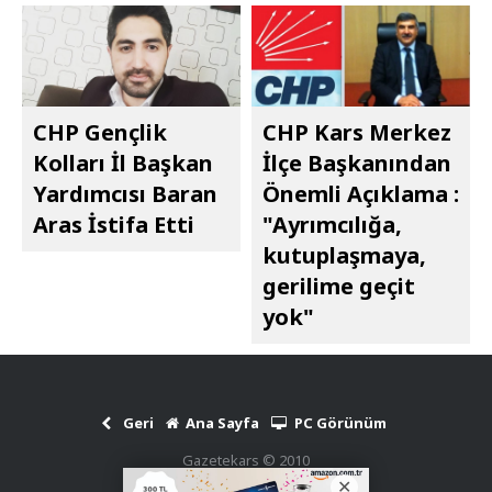
CHP Gençlik
CHP Kars Merkez
Kolları İl Başkan
İlçe Başkanından
Yardımcısı Baran
Önemli Açıklama :
Aras İstifa Etti
"Ayrımcılığa,
kutuplaşmaya,
gerilime geçit
yok"
Geri
Ana Sayfa
PC Görünüm
Gazetekars © 2010
Haber Scripti