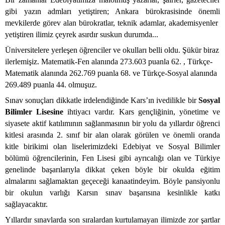
gibi yazın admları yetiştiren; Ankara bürokrasisinde önemli
mevkilerde görev alan bürokratlar, teknik adamlar, akademisyenler
yetiştiren ilimiz çeyrek asırdır suskun durumda...
Üniversitelere yerleşen öğrenciler ve okulları belli oldu. Şükür biraz
ilerlemişiz. Matematik-Fen alanında 273.603 puanla 62. , Türkçe-
Matematik alanında 262.769 puanla 68. ve Türkçe-Sosyal alanında
269.489 puanla 44. olmuşuz.
Sınav sonuçları dikkatle irdelendiğinde Kars’ın ivedilikle bir
Sosyal
Bilimler Lisesine
ihtiyacı vardır. Kars gençliğinin, yönetime ve
siyasete aktif katılımının sağlanmasının bir yolu da yıllardır öğrenci
kitlesi arasında 2. sınıf bir alan olarak görülen ve önemli oranda
kitle birikimi olan liselerimizdeki Edebiyat ve Sosyal Bilimler
bölümü öğrencilerinin, Fen Lisesi gibi ayrıcalığı olan ve Türkiye
genelinde başarılarıyla dikkat çeken böyle bir okulda eğitim
almalarını sağlamaktan geçeceği kanaatindeyim. Böyle pansiyonlu
bir okulun varlığı Karsın sınav başarısına kesinlikle katkı
sağlayacaktır.
Yıllardır sınavlarda son sıralardan kurtulamayan ilimizde zor şartlar