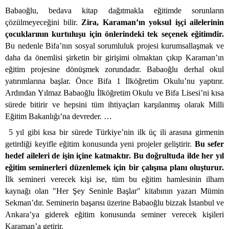
Babaoğlu, bedava kitap dağıtmakla eğitimde sorunların
çözülmeyeceğini bilir.
Zira, Karaman’ın yoksul işçi ailelerinin
çocuklarının kurtuluşu için önlerindeki tek seçenek eğitimdir.
Bu nedenle Bifa’nın sosyal sorumluluk projesi kurumsallaşmak ve
daha da önemlisi şirketin bir girişimi olmaktan çıkıp Karaman’ın
eğitim projesine dönüşmek zorundadır. Babaoğlu derhal okul
yatırımlarına başlar. Önce Bifa 1 İlköğretim Okulu’nu yaptırır.
Ardından Yılmaz Babaoğlu İlköğretim Okulu ve Bifa Lisesi’ni kısa
sürede bitirir ve hepsini tüm ihtiyaçları karşılanmış olarak Milli
Eğitim Bakanlığı’na devreder. …
5 yıl gibi kısa bir sürede Türkiye’nin ilk üç ili arasına girmenin
getirdiği keyifle eğitim konusunda yeni projeler geliştirir.
Bu sefer
hedef aileleri de işin içine katmaktır. Bu doğrultuda ilde her yıl
eğitim seminerleri düzenlemek için bir çalışma planı oluşturur.
İlk semineri verecek kişi ise, tüm bu eğitim hamlesinin ilham
kaynağı olan "Her Şey Seninle Başlar" kitabının yazarı Mümin
Sekman’dır. Seminerin başarısı üzerine Babaoğlu bizzak İstanbul ve
Ankara’ya giderek eğitim konusunda seminer verecek kişileri
Karaman’a getirir.