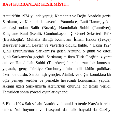
BAŞI KURBANLAR KESİLMİŞTİ...
Atatürk’ün 1924 yılında yaptığı Karadeniz ve Doğu Anadolu gezisi
Sarıkamış ve Kars’ı da kapsıyordu. Yanında eşi Latif Hanım, yakın
arkadaşlarından Salih (Bozok), Hamdullah Subhi (Tanrıöver),
Kılıçhane Rauf (Benli), Cumhurbaşkanlığı Genel Sekreteri Tefik
(Bıyıklıoğlu), Muhafız Birliği Komutanı İsmail Hakkı (Tekçe),
Başyaver Rusuhi Beyler ve yaverleri olduğu halde, 4 Ekim 1924
günü Erzurum’dan Sarıkamış’a gelen Atatürk, o günü ve ertesi
günü Sarıkamış’ta geçirdi. Sarıkamış’ta iken Türk Ocağı’nı ziyaret
etti ve Hamdullah Subhi (Tanrıöver) burada uzun bir konuşma
yaparak, genç Türkiye Cumhuriyeti’nin milli kültür politikası
üzerinde durdu. Sarıkamışlı gençler, Atatürk ve diğer konuklara bir
öğle yemeği verdiler ve yemekte heyecanlı konuşmalar yaptılar.
Akşam üzeri Sarıkamış’ta Atatürk’ün onuruna bir temsil verildi.
Temsilden sonra yöresel oyunlar oynandı.
6 Ekim 1924 Salı sabahı Atatürk ve konukları trenle Kars’a hareket
ettiler. Yol boyunca ve istasyonlarda halk bayraklarla Gazi’yi