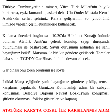
Türkiye Cumhuriyeti’nin mimarı, Yüce Türk Milleti'nin büyük
kurtarıcısı, eşsiz kumandan, askeri deha Ulu Önder Mustafa Kemal
Atatürk'ün serhat şehrimiz Kars’a gelişlerinin 86. yıldönümü
ilimizde yapılan çeşitli etkinliklerle kutlanacak.
Kutlama törenleri bugün saat 10.30'da Hükümet Konağı önünde
bulunan Atatürk Anıtı'na çelenk konulup saygı duruşunda
bulunulması ile başlayacak. Saygı duruşunun ardından ise şanlı
bayrağımız İstiklâl Marşımız ile birlikte göndere çekilecek. Törenler
daha sonra TCDDY Gar Binası önünde devam edecek.
Gar binası önü tören programı ise şöyle :
İstiklal Marşı eşliğinde şanlı bayrağımız göndere çekilip, temsili
karşılama yapılacak. Garnizon Komutanlığı adına bir subayın
konuşması, Belediye Başkanı Nevzat Bozkuş'nun konuşması,
şiirlerin okunması. folklor gösterileri ve kapanış
ATATÜRK KARS'TA COŞKU İLE KARŞILANMIŞ ADIM