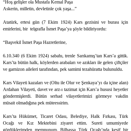
“Hoş gelişler ola Mustafa Kemal Paşa
Askerin, milletin, devletinle çok yaşa...”
Atatürk, ertesi gün (7 Ekim 1924) Kars gezisini ve burası için
emirlerini, bir
telgrafla İsmet Paşa’ya şöyle bildiriyordu:
“Başvekil İsmet Paşa Hazretlerine,
6.10.340 (6 Ekim 1924) sabahı, trenle Sarıkamış’tan Kars’a gittik.
Kars’ta bütün halk, köylerden arabaları ve azıkları ile gelen çiftçiler
ve garnizon aileleri tarafından, pek samimi tezahüratta bulunuldu.
Kars Vilayeti kazaları ve (Oltu ile Olur ve Şenkaya’yı da içine alan)
Ardahan Vilayeti, davet ve arz-ı tazimat için Kars’a hususi heyetler
göndermişlerdi. Bütün serhad vilayetlerimizi görmeye vakdin
müsait olmadığına pek müteessirim.
Kars’ta Hükümet, Ticaret Odası, Belediye, Halk Fırkası, Türk
Ocağı ve Kız Mektebini ziyaret ettim. Sureti umumiyede
gördüklerimden memnunum. Bilhassa Türk Ocağı’nda keşif bir