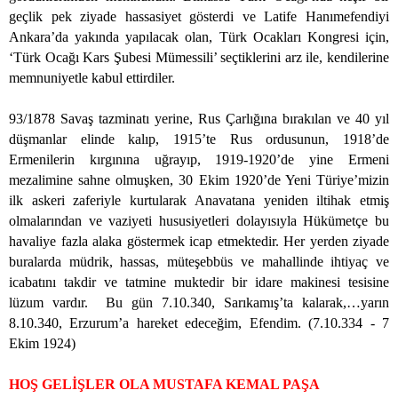
geçlik pek ziyade hassasiyet gösterdi ve Latife Hanımefendiyi
Ankara’da yakında yapılacak olan, Türk Ocakları Kongresi için,
‘Türk Ocağı Kars Şubesi Mümessili’ seçtiklerini arz ile, kendilerine
memnuniyetle kabul ettirdiler.
93/1878 Savaş tazminatı yerine, Rus Çarlığına bırakılan ve 40 yıl
düşmanlar elinde kalıp, 1915’te Rus ordusunun, 1918’de
Ermenilerin kırgınına uğrayıp, 1919-1920’de yine Ermeni
mezalimine sahne olmuşken, 30 Ekim 1920’de Yeni Türiye’mizin
ilk askeri zaferiyle kurtularak Anavatana yeniden iltihak etmiş
olmalarından ve vaziyeti hususiyetleri dolayısıyla Hükümetçe bu
havaliye fazla alaka göstermek icap etmektedir. Her yerden ziyade
buralarda müdrik, hassas, müteşebbüs ve mahallinde ihtiyaç ve
icabatını takdir ve tatmine muktedir bir idare makinesi tesisine
lüzum vardır.
Bu gün 7.10.340, Sarıkamış’ta kalarak,…yarın
8.10.340, Erzurum’a hareket edeceğim, Efendim. (7.10.334 - 7
Ekim 1924)
HOŞ GELİŞLER OLA MUSTAFA KEMAL PAŞA