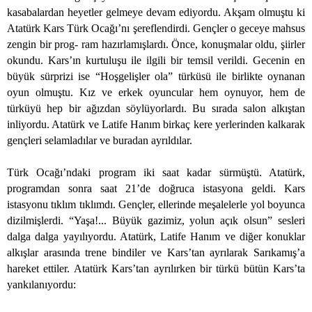
kasabalardan heyetler gelmeye devam ediyordu. Akşam olmuştu ki
Atatürk Kars Türk Ocağı’nı şereflendirdi. Gençler o geceye mahsus
zengin bir prog- ram hazırlamışlardı. Önce, konuşmalar oldu, şiirler
okundu. Kars’ın kurtuluşu ile ilgili bir temsil verildi. Gecenin en
büyük sürprizi ise “Hoşgelişler ola” türküsü ile birlikte oynanan
oyun olmuştu. Kız ve erkek oyuncular hem oynuyor, hem de
türküyü hep bir ağızdan söylüyorlardı. Bu sırada salon alkıştan
inliyordu. Atatürk ve Latife Hanım birkaç kere yerlerinden kalkarak
gençleri selamladılar ve buradan ayrıldılar.
Türk Ocağı’ndaki program iki saat kadar sürmüştü. Atatürk,
programdan sonra saat 21’de doğruca istasyona geldi. Kars
istasyonu tıklım tıklımdı. Gençler, ellerinde meşalelerle yol boyunca
dizilmişlerdi. “Yaşa!... Büyük gazimiz, yolun açık olsun” sesleri
dalga dalga yayılıyordu. Atatürk, Latife Hanım ve diğer konuklar
alkışlar arasında trene bindiler ve Kars’tan ayrılarak Sarıkamış’a
hareket ettiler. Atatürk Kars’tan ayrılırken bir türkü bütün Kars’ta
yankılanıyordu: