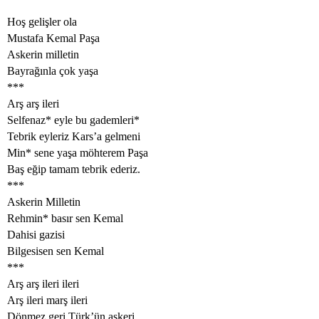
Hoş gelişler ola
Mustafa Kemal Paşa
Askerin milletin
Bayrağınla çok yaşa
***
Arş arş ileri
Selfenaz* eyle bu gademleri*
Tebrik eyleriz Kars’a gelmeni
Min* sene yaşa möhterem Paşa
Baş eğip tamam tebrik ederiz.
***
Askerin Milletin
Rehmin* basır sen Kemal
Dahisi gazisi
Bilgesisen sen Kemal
***
Arş arş ileri ileri
Arş ileri marş ileri
Dönmez geri Türk’ün askeri