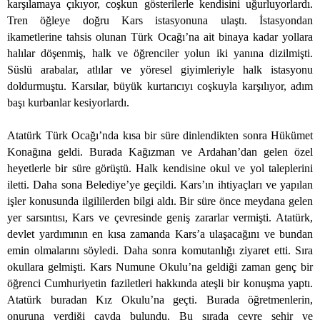
karşılamaya çıkıyor, coşkun gösterilerle kendisini uğurluyorlardı.
Tren öğleye doğru Kars istasyonuna ulaştı. İstasyondan
ikametlerine tahsis olunan Türk Ocağı’na ait binaya kadar yollara
halılar döşenmiş, halk ve öğrenciler yolun iki yanına dizilmişti.
Süslü arabalar, atlılar ve yöresel giyimleriyle halk istasyonu
doldurmuştu. Karsılar, büyük kurtarıcıyı coşkuyla karşılıyor, adım
başı kurbanlar kesiyorlardı.
Atatürk Türk Ocağı’nda kısa bir süre dinlendikten sonra Hükümet
Konağına geldi. Burada Kağızman ve Ardahan’dan gelen özel
heyetlerle bir süre görüştü. Halk kendisine okul ve yol taleplerini
iletti. Daha sona Belediye’ye geçildi. Kars’ın ihtiyaçları ve yapılan
işler konusunda ilgililerden bilgi aldı. Bir süre önce meydana gelen
yer sarsıntısı, Kars ve çevresinde geniş zararlar vermişti. Atatürk,
devlet yardımının en kısa zamanda Kars’a ulaşacağını ve bundan
emin olmalarını söyledi. Daha sonra komutanlığı ziyaret etti. Sıra
okullara gelmişti. Kars Numune Okulu’na geldiği zaman genç bir
öğrenci Cumhuriyetin faziletleri hakkında ateşli bir konuşma yaptı.
Atatürk buradan Kız Okulu’na geçti. Burada öğretmenlerin,
onuruna verdiği çayda bulundu. Bu sırada çevre şehir ve