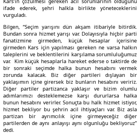
Kars’ın çözülmesi gereken acil sorunlarının olduğunu
ifade ederek, şehri halkla birlikte yöneteceklerini
vurguladı.
Bilgen, “Seçim yarışını dün akşam itibariyle bitirdik.
Bundan sonra hizmet yarışı var. Dolayısıyla hiçbir parti
fanatizmine girmeden, küçük hesaplar içerisine
girmeden Kars için yapılması gereken ne varsa halkın
taleplerini ve beklentilerini karşılama sorumluluğumuz
var. Kim küçük hesaplarla hareket ederse o taktirde de
bir sonraki seçimde halka bunun hesabını vermek
zorunda kalacak. Biz diğer partileri dışlayan bir
yaklaşımın içine girersek biz bunların hesabını veririz.
Diğer partiler partizanca yaklaşır ve bizim olumlu
adımlarımızı desteklemezse karşı dururlarsa halka
bunun hesabını verirler. Sonuçta bu halk hizmet istiyor,
hizmet bekliyor bu şehrin acil ihtiyaçları var. Biz asla
partizan bir ayrımcılık içine girmeyeceğiz diğer
partilerden de aynı anlayışı aynı olgunluğu bekliyoruz”
dedi.