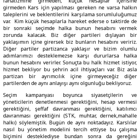
fanatizmine girmeden, küçük hesaplar içerisine
girmeden Kars için yapılması gereken ne varsa halkın
taleplerini ve beklentilerini karşılama sorumluluğumuz
var. Kim küçük hesaplarla hareket ederse o taktirde de
bir sonraki seçimde halka bunun hesabını vermek
zorunda kalacak. Biz diğer partileri dışlayan bir
yaklaşımın içine girersek biz bunların hesabını veririz.
Diğer partiler partizanca yaklaşır ve bizim olumlu
adımlarımızı desteklemezse karşı dururlarsa halka
bunun hesabını verirler. Sonuçta bu halk hizmet istiyor,
hizmet bekliyor bu şehrin acil ihtiyaçları var. Biz asla
partizan bir ayrımcılık içine girmeyeceğiz diğer
partilerden de aynı anlayışı aynı olgunluğu bekliyoruz.
Seçim kampanyası boyunca siyasetçilerin ve
yöneticilerin denetlenmesi gerektiğini, hesap vermesi
gerektiğini, şeffaf davranması gerektiğini, katılımcı
davranması gerektiğini (STK, muhtar, dernek,mahalle
halkı) söylemiştik. Bugün de aynı noktadayız. Karslılar
nasıl bu yönetim modelini tercih ettiyse bu çalışma
biçimini desteklediyse bundan sonra da gereğini