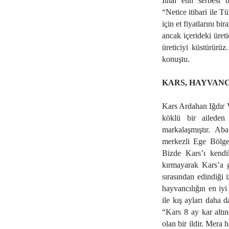
İthal etin serbest
“Netice itibari ile T
için et fiyatlarını bi
ancak içerideki üreti
üreticiyi küstürürüz
konuştu.
KARS, HAYVANCI
Kars Ardahan Iğdır 
köklü bir aileden 
markalaşmıştır. Aba
merkezli Ege Bölgesi
Bizde Kars’ı kendil
kırmayarak Kars’a ge
sırasından edindiği i
hayvancılığın en iyi 
ile kış ayları daha 
“Kars 8 ay kar altın
olan bir ildir. Mera 