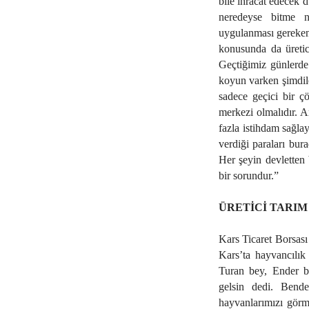
bile ihracat edecek 
neredeyse bitme n
uygulanması gereken i
konusunda da üretici
Geçtiğimiz günlerde
koyun varken şimdiler
sadece geçici bir ç
merkezi olmalıdır. Ar
fazla istihdam sağla
verdiği paraları bur
Her şeyin devletten 
bir sorundur.”
ÜRETİCİ TARIM
Kars Ticaret Borsası
Kars’ta hayvancılık
Turan bey, Ender b
gelsin dedi. Ben
hayvanlarımızı görm