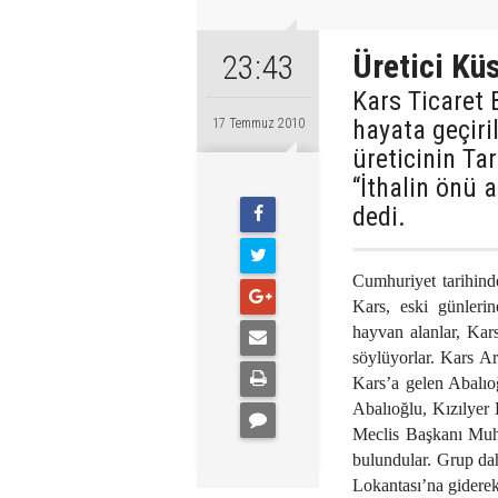
Üretici Kü
23:43
Kars Ticaret 
hayata geçiri
17 Temmuz 2010
üreticinin Ta
“İthalin önü 
dedi.
Cumhuriyet tarihind
Kars, eski günleri
hayvan alanlar, Kars
söylüyorlar. Kars Ar
Kars’a gelen Abalı
Abalıoğlu, Kızılyer
Meclis Başkanı Muhl
bulundular. Grup dah
Lokantası’na giderek