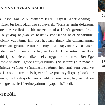
LARINA HAYRAN KALDI
De
 Tekstil San. A.Ş. Yönetim Kurulu Üyesi Ender Abalıoğlu,
güzel bir kent olduğunu söyleyerek, “Kars’ın tarihi dokusuna
retimiz vesilesi ile bir nebze de olsa Kars’ı gezmek fırsatı
 büyükbaş hayvan ve besicilik konusunda neler yapabilirizi
icilik yaptığımız için besi hayvanı almak için çalışmalarımız
 meraları gezdik. Buralarda büyükbaş hayvanlar ve danalara
de Kars’ın meralarına hayran kaldık. Bitki örtüsü ve flora
lık için son derce mükemmel ve uygun bir ortam var. Ben Ege
TK
um ve şu anda Ege’de her yer kurumuş ve sararmış durumdadır.
ba
nlerde yağmur yağmamasına rağmen her taraf yem yeşil ve
ı için son derece müsait, verimli ve potansiyeli çok yüksek bir
im gibi Batılı işadamları öncelikli olarak tarım, hayvancılık ve
ntegre tesisleri üzerine yatırımlar yapabilir.” dedi.
M DEĞİL