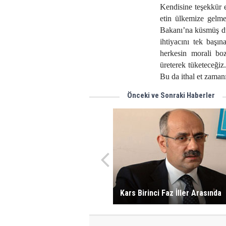
Kendisine teşekkür e
etin ülkemize gelmes
Bakanı’na küsmüş du
ihtiyacını tek başın
herkesin morali bo
üreterek tüketeceği
Bu da ithal et zaman
Önceki ve Sonraki Haberler
Kars Birinci Faz İller Arasında