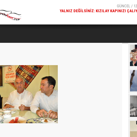
GÜNCEL / 12
KARS FETHIYE CAMISI'NDE DALGALANAN TÜRK BAYR
GÖRENLERIN BEĞENISINI TOPL
Beğ