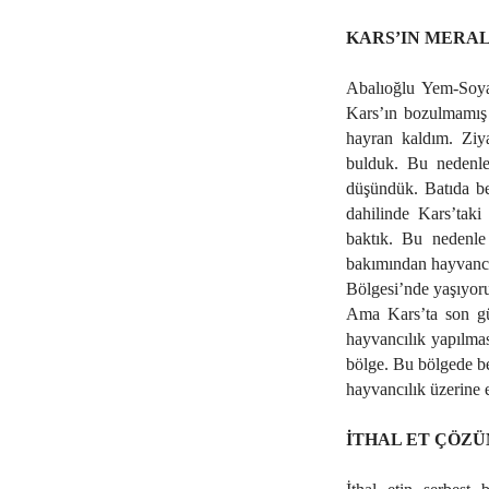
KARS’IN MERA
Abalıoğlu Yem-Soya
Kars’ın bozulmamış 
hayran kaldım. Ziya
bulduk. Bu nedenle
düşündük. Batıda bes
dahilinde Kars’taki
baktık. Bu nedenle 
bakımından hayvancı
Bölgesi’nde yaşıyor
Ama Kars’ta son gü
hayvancılık yapılmas
bölge. Bu bölgede ben
hayvancılık üzerine e
İTHAL ET ÇÖZÜ