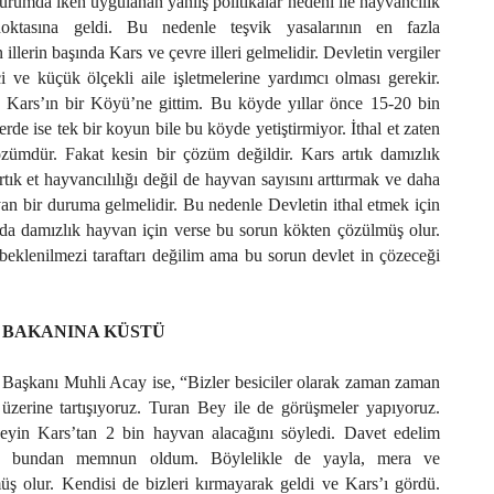
durumda iken uygulanan yanlış politikalar nedeni ile hayvancılık
oktasına geldi. Bu nedenle teşvik yasalarının en fazla
llerin başında Kars ve çevre illeri gelmelidir. Devletin vergiler
 ve küçük ölçekli aile işletmelerine yardımcı olması gerekir.
 Kars’ın bir Köyü’ne gittim. Bu köyde yıllar önce 15-20 bin
de ise tek bir koyun bile bu köyde yetiştirmiyor. İthal et zaten
özümdür. Fakat kesin bir çözüm değildir. Kars artık damızlık
tık et hayvancılılığı değil de hayvan sayısını arttırmak ve daha
yan bir duruma gelmelidir. Bu nedenle Devletin ithal etmek için
ada damızlık hayvan için verse bu sorun kökten çözülmüş olur.
beklenilmezi taraftarı değilim ama bu sorun devlet in çözeceği
 BAKANINA KÜSTÜ
 Başkanı Muhli Acay ise, “Bizler besiciler olarak zaman zaman
 üzerine tartışıyoruz. Turan Bey ile de görüşmeler yapıyoruz.
eyin Kars’tan 2 bin hayvan alacağını söyledi. Davet edelim
de bundan memnun oldum. Böylelikle de yayla, mera ve
üş olur. Kendisi de bizleri kırmayarak geldi ve Kars’ı gördü.