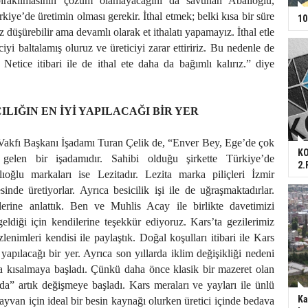
 bırakılmasının çözüm olamayacağını da savunan Abalıoğlu,
ürkiye’de üretimin olması gerekir. İthal etmek; belki kısa bir süre
10
raz düşürebilir ama devamlı olarak et ithalatı yapamayız. İthal etle
ciyi baltalamış oluruz ve üreticiyi zarar ettiririz. Bu nedenle de
. Netice itibari ile de ithal ete daha da bağımlı kalırız.” diye
LIĞIN EN İYİ YAPILACAĞI BİR YER
Vakfı Başkanı İşadamı Turan Çelik de, “Enver Bey, Ege’de çok
KO
gelen bir işadamıdır. Sahibi olduğu şirkette Türkiye’de
2.
lıoğlu markaları ise Lezitadır. Lezita marka piliçleri İzmir
nde üretiyorlar. Ayrıca besicilik işi ile de uğraşmaktadırlar.
erine anlattık. Ben ve Muhlis Acay ile birlikte davetimizi
ldiği için kendilerine teşekkür ediyoruz. Kars’ta gezilerimiz
zlenimleri kendisi ile paylaştık. Doğal koşulları itibari ile Kars
yapılacağı bir yer. Ayrıca son yıllarda iklim değişikliği nedeni
da kısalmaya başladı. Çünkü daha önce klasik bir mazeret olan
da” artık değişmeye başladı. Kars meraları ve yayları ile ünlü
Ka
hayvan için ideal bir besin kaynağı olurken üretici içinde bedava