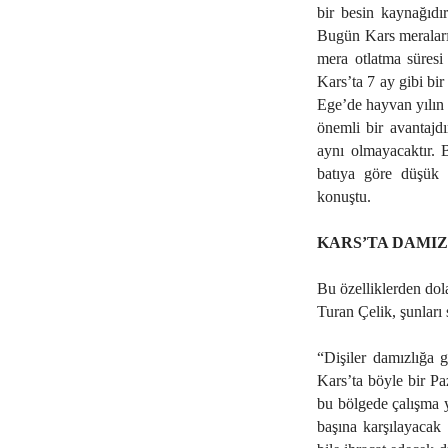
bir besin kaynağıdır
Bugün Kars meraları
mera otlatma süresi
Kars’ta 7 ay gibi b
Ege’de hayvan yılın 
önemli bir avantajdı
aynı olmayacaktır. 
batıya göre düşük o
konuştu.
KARS’TA DAMI
Bu özelliklerden dol
Turan Çelik, şunları 
“Dişiler damızlığa 
Kars’ta böyle bir Pa
bu bölgede çalışma y
başına karşılayacak