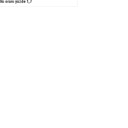
lkı oranı yüzde 1,7