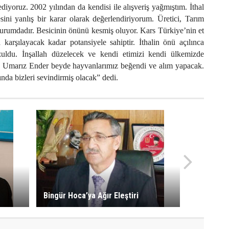
diyoruz. 2002 yılından da kendisi ile alışveriş yağmıştım. İthal
ini yanlış bir karar olarak değerlendiriyorum. Üretici, Tarım
rumdadır. Besicinin önünü kesmiş oluyor. Kars Türkiye’nin et
a karşılayacak kadar potansiyele sahiptir. İthalin önü açılınca
zuldu. İnşallah düzelecek ve kendi etimizi kendi ülkemizde
z. Umarız Ender beyde hayvanlarımız beğendi ve alım yapacak.
ında bizleri sevindirmiş olacak” dedi.
Bingür Hoca’ya Ağır Eleştiri