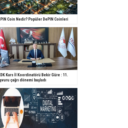
PIN Coin Nedir? Popüler DePIN Coinleri
DK Kars İl Koordinatörü Bekir Güre : 11.
şvuru çağrı dönemi başladı