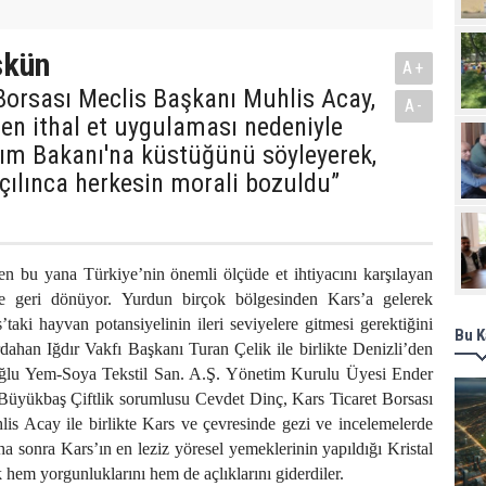
skün
A+
Borsası Meclis Başkanı Muhlis Acay,
A-
len ithal et uygulaması nedeniyle
rım Bakanı'na küstüğünü söyleyerek,
açılınca herkesin morali bozuldu”
en bu yana Türkiye’nin önemli ölçüde et ihtiyacını karşılayan
ne geri dönüyor. Yurdun birçok bölgesinden Kars’a gelerek
’taki hayvan potansiyelinin ileri seviyelere gitmesi gerektiğini
Bu K
dahan Iğdır Vakfı Başkanı Turan Çelik ile birlikte Denizli’den
oğlu Yem-Soya Tekstil San. A.Ş. Yönetim Kurulu Üyesi Ender
 Büyükbaş Çiftlik sorumlusu Cevdet Dinç, Kars Ticaret Borsası
is Acay ile birlikte Kars ve çevresinde gezi ve incelemelerde
a sonra Kars’ın en leziz yöresel yemeklerinin yapıldığı Kristal
 hem yorgunluklarını hem de açlıklarını giderdiler.