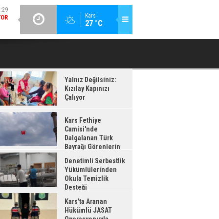
GÜNCEL / 12:26
:28
Kars
27 °C
DENETIMLI SERBESTLIK YÜKÜMLÜLERINDEN OKULA TEMIZLIK
KA
AĞI
DESTEĞI
ADI
Yalnız Değilsiniz:
Kızılay Kapınızı
Çalıyor
Kars Fethiye
Camisi'nde
Dalgalanan Türk
Bayrağı Görenlerin
enisini Topladı
Denetimli Serbestlik
Yükümlülerinden
Okula Temizlik
Desteği
Kars'ta Aranan
Hükümlü JASAT