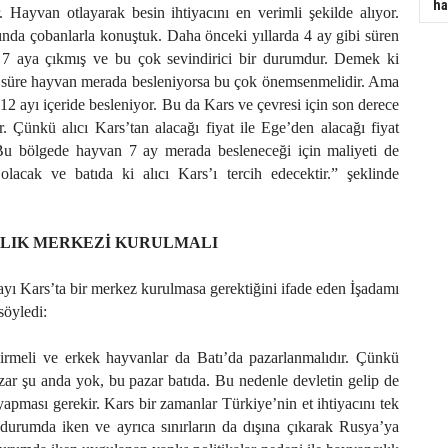
ha
. Hayvan otlayarak besin ihtiyacını en verimli şekilde alıyor.
nda çobanlarla konuştuk. Daha önceki yıllarda 4 ay gibi süren
 7 aya çıkmış ve bu çok sevindirici bir durumdur. Demek ki
ir süre hayvan merada besleniyorsa bu çok önemsenmelidir. Ama
12 ayı içeride besleniyor. Bu da Kars ve çevresi için son derece
r. Çünkü alıcı Kars’tan alacağı fiyat ile Ege’den alacağı fiyat
Bu bölgede hayvan 7 ay merada besleneceği için maliyeti de
lacak ve batıda ki alıcı Kars’ı tercih edecektir.” şeklinde
ZLIK MERKEZİ KURULMALI
ayı Kars’ta bir merkez kurulmasa gerektiğini ifade eden İşadamı
söyledi:
girmeli ve erkek hayvanlar da Batı’da pazarlanmalıdır. Çünkü
zar şu anda yok, bu pazar batıda. Bu nedenle devletin gelip de
apması gerekir. Kars bir zamanlar Türkiye’nin et ihtiyacını tek
 durumda iken ve ayrıca sınırların da dışına çıkarak Rusya’ya