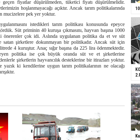
e geçen fiyatlar düşürülmeden, tüketici fiyatı düşürülmelidir.
lerimizin hoşlanmayacağı açıktır. Ancak tarım politikalarında
10
 mucizelere pek yer yoktur.
uygulanmasını istedikleri tarım politikası konusunda epeyce
 gördük. Süt priminin 40 kuruşa çıkmasını, hayvan başına 1000
i önerenler çok idi. Aslında uygulanan politika da et ve süt
e satan şirketlere dokunmayan bir politikadır. Ancak süt için
litrede 4 kuruştur. Anaç sığır başına da 225 lira ödenmektedir.
eyen politika ise çok büyük oranda süt ve et şirketlerine
nlerle şirketlerin hayvancılık desteklerine bir itirazları yoktur.
ne yazık ki kendilerine uygun tarım politikalarının ne olacağı
KO
ışıktır.
2.
Ka