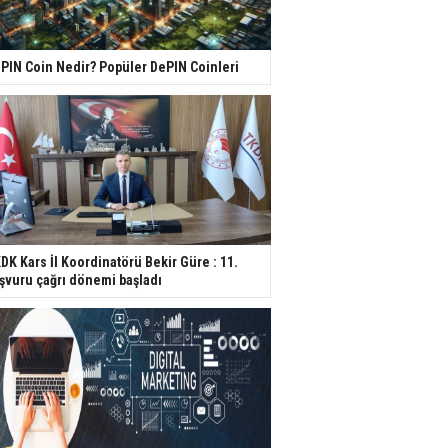
PIN Coin Nedir? Popüler DePIN Coinleri
DK Kars İl Koordinatörü Bekir Güre : 11.
şvuru çağrı dönemi başladı