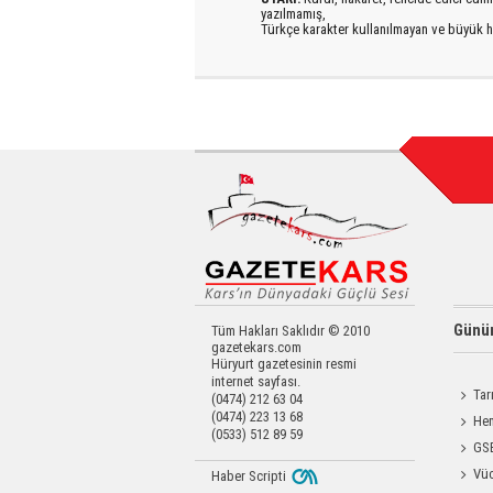
yazılmamış,
Türkçe karakter kullanılmayan ve büyük h
Günün
Tüm Hakları Saklıdır © 2010
gazetekars.com
Hüryurt gazetesinin resmi
internet sayfası.
Tar
(0474) 212 63 04
(0474) 223 13 68
Kars'a 
Hem
(0533) 512 89 59
Yardımc
GSB
Antren
Vüc
Haber Scripti