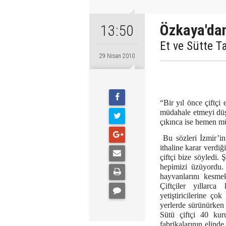
Özkaya'da
13:50
Et ve Sütte T
29 Nisan 2010
Prof
Ege Ünivers
Tarım Ekono
“Bir yıl önce çiftçi 
müdahale etmeyi düşü
çıkınca ise hemen mü
Bu sözleri İzmir’in
ithaline karar verdiği
çiftçi bize söyledi. 
hepimizi üzüyordu. 
hayvanlarını kesmek
Çiftçiler yıllarca
yetiştiricilerine çok
yerlerde sürünürken 
Sütü çiftçi 40 kur
fabrikalarının elinde