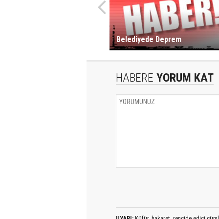
Belediyede Deprem
HABERE
YORUM KAT
UYARI:
Küfür, hakaret, rencide edici cümlel