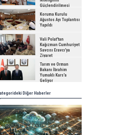
Niteliğinin
Güçlendirilmesi
jesi"
Koruma Kurulu
Ağustos Ayı Toplantısı
Yapıldı
Vali Polat'tan
Kağızman Cumhuriyet
Savcısı Eravcı'ya
Ziyaret
Tarım ve Orman
Bakanı İbrahim
Yumaklı Kars'a
Geliyor
ategorideki Diğer Haberler