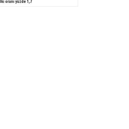
lkı oranı yüzde 1,7