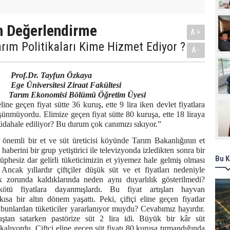
Pro
n Değerlendirme
A+
arım Politikaları Kime Hizmet Ediyor ?
A-
.Dr.
Tayfun Özkaya
itesi Ziraat Fakültesi
misi Bölümü Öğretim Üyesi
eline geçen fiyat sütte 36 kuruş, ette 9 lira iken devlet fiyatlara
nmüyordu. Elimize geçen fiyat sütte 80 kuruşa, ette 18 liraya
dahale ediliyor? Bu durum çok canımızı sıkıyor.”
 önemli bir et ve süt üreticisi köyünde Tarım Bakanlığının et
 haberini bir grup yetiştirici ile televizyonda izledikten sonra bir
Bu K
Şüphesiz dar gelirli tüketicimizin et yiyemez hale gelmiş olması
Ancak yıllardır çiftçiler düşük süt ve et fiyatları nedeniyle
 zorunda kaldıklarında neden aynı duyarlılık gösterilmedi?
 kötü fiyatlara dayanmışlardı. Bu fiyat artışları hayvan
 kısa bir altın dönem yaşattı. Peki, çiftçi eline geçen fiyatlar
bunlardan tüketiciler yararlanıyor muydu? Cevabımız hayırdır.
uştan satarken pastörize süt 2 lira idi. Büyük bir kâr süt
 kalıyordu. Çiftçi eline geçen süt fiyatı 80 kuruşa tırmandığında