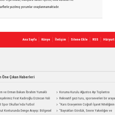
arflerle yazılmış yorumlar onaylanmamaktadır.
Ana Sayfa
Künye
İletişim
Sitene Ekle
RSS
Hüryurt
 Öne Çıkan Haberleri
ım ve Orman Bakanı İbrahim Yumaklı
Koruma Kurulu Ağustos Ayı Toplantısı
Geliyor
şehrimiz Fırat Kadiroğlu Erzincan Vali
Yapıldı
Rekreatif gezi turu, sporseverleri bir aray
ılığına Atandı
 Spor Okulları'nda Futbol
getirdi
"Kars Gravyerinin Coğrafi İşaret Niteliğinin
manları Sürüyor
ut Konturunda Denge Arayışı: Bölgesel
Güçlendirilmesi Projesi"
"Bayrakları Gördük, Sınırın Yakınlığını ve