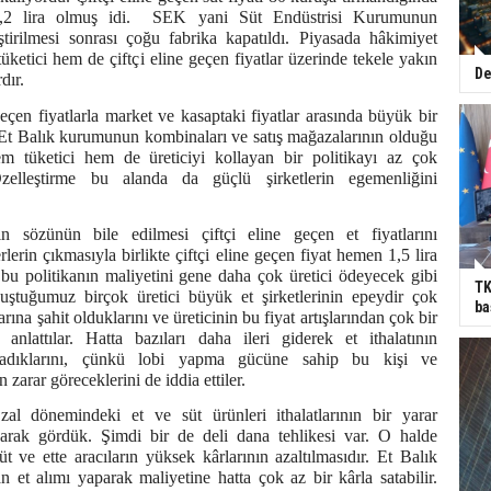
 2,2 lira olmuş idi. SEK yani Süt Endüstrisi Kurumunun
eştirilmesi sonrası çoğu fabrika kapatıldı. Piyasada hâkimiyet
üketici hem de çiftçi eline geçen fiyatlar üzerinde tekele yakın
De
dır.
geçen fiyatlarla market ve kasaptaki fiyatlar arasında büyük bir
 Et Balık kurumunun kombinaları ve satış mağazalarının olduğu
tüketici hem de üreticiyi kollayan bir politikayı az çok
Özelleştirme bu alanda da güçlü şirketlerin egemenliğini
ın sözünün bile edilmesi çiftçi eline geçen et fiyatlarını
erin çıkmasıyla birlikte çiftçi eline geçen fiyat hemen 1,5 lira
bu politikanın maliyetini gene daha çok üretici ödeyecek gibi
TK
ştuğumuz birçok üretici büyük et şirketlerinin epeydir çok
ba
rına şahit olduklarını ve üreticinin bu fiyat artışlarından çok bir
 anlattılar. Hatta bazıları daha ileri giderek et ithalatının
madıklarını, çünkü lobi yapma gücüne sahip bu kişi ve
 zarar göreceklerini de iddia ettiler.
zal dönemindeki et ve süt ürünleri ithalatlarının bir yarar
arak gördük. Şimdi bir de deli dana tehlikesi var. O halde
t ve ette aracıların yüksek kârlarının azaltılmasıdır. Et Balık
et alımı yaparak maliyetine hatta çok az bir kârla satabilir.