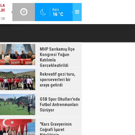
LDI
GÜNCEL / 17:08
:08
Kars
16 °C
GSB SPOR OKULLARI'NDA FUTBOL ANTRENMANLARI SÜRÜYOR
RDI
MHP Sarıkamış İlçe
Kongresi Yoğun
Katılımla
Gerçekleştirildi
Rekreatif gezi turu,
sporseverleri bir
araya getirdi
GSB Spor Okulları'nda
Futbol Antrenmanları
Sürüyor
"Kars Gravyerinin
Coğrafi İşaret