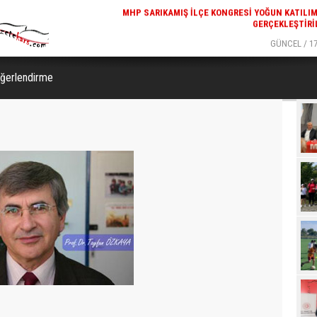
GERÇEKLEŞTIRI
GÜNCEL / 17
REKREATIF GEZI TURU, SPORSEVERLERI BIR ARAYA GETI
ğerlendirme