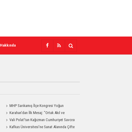
 Hakkında
MHP Sarıkamış İlçe Kongresi Yoğun
a
Katılımla Gerçekleştirildi
Karahan'dan İlk Mesaj: "Ortak Akıl ve
Dayanışmayla Çalışacağız"
Vali Polat'tan Kağızman Cumhuriyet Savcısı
Eravcı'ya Ziyaret
Kafkas Üniversitesi'ne Sanat Alanında Çifte