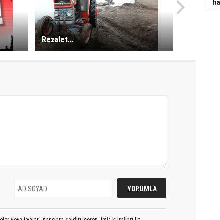
ha
Rezalet...
er veya imalar, inançlara saldırı içeren, imla kuralları ile