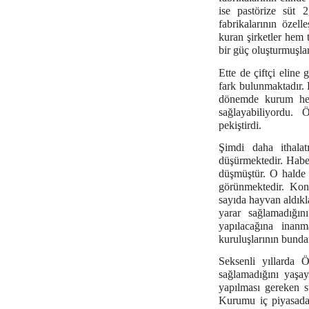
ise pastörize süt
fabrikalarının özell
kuran şirketler hem t
bir güç oluşturmuşlar
Ette de çiftçi eline 
fark bulunmaktadır.
dönemde kurum hem 
sağlayabiliyordu. 
pekiştirdi.
Şimdi daha ithalat
düşürmektedir. Haberl
düşmüştür. O halde 
görünmektedir. Konu
sayıda hayvan aldıkla
yarar sağlamadığını
yapılacağına inan
kuruluşlarının bundan
Seksenli yıllarda Ö
sağlamadığını yaşay
yapılması gereken sü
Kurumu iç piyasadan 