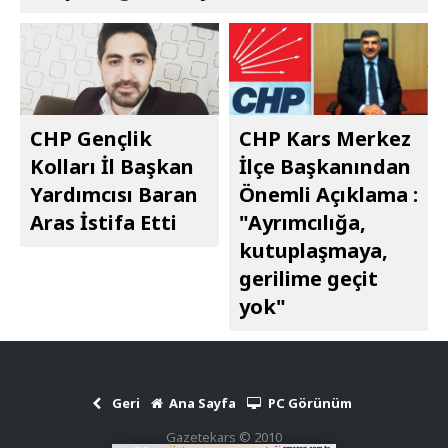
CHP Gençlik
CHP Kars Merkez
Kolları İl Başkan
İlçe Başkanından
Yardımcısı Baran
Önemli Açıklama :
Aras İstifa Etti
"Ayrımcılığa,
kutuplaşmaya,
gerilime geçit
yok"
Geri
Ana Sayfa
PC Görünüm
Gazetekars © 2010