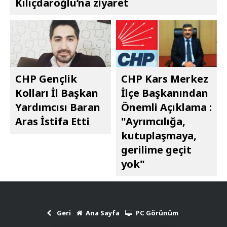
Kılıçdaroğlu’na ziyaret
CHP Gençlik
CHP Kars Merkez
Kolları İl Başkan
İlçe Başkanından
Yardımcısı Baran
Önemli Açıklama :
Aras İstifa Etti
"Ayrımcılığa,
kutuplaşmaya,
gerilime geçit
yok"
Geri
Ana Sayfa
PC Görünüm