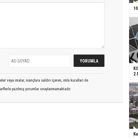
10
KO
2.
er veya imalar, inançlara saldırı içeren, imla kuralları ile
arflerle yazılmış yorumlar onaylanmamaktadır.
Ka