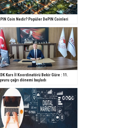
PIN Coin Nedir? Popüler DePIN Coinleri
DK Kars İl Koordinatörü Bekir Güre : 11.
şvuru çağrı dönemi başladı