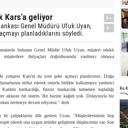
Pro
k Kars’a geliyor
A+
Bankası Genel Müdürü Ufuk Uyan,
A-
açmayı planladıklarını söyledi.
lamalarda bulunan Genel Müdür Ufuk Uyan, müşteri odaklı
, müşterilere ihtiyaçları doğrultusunda yardımcı olmaya
de yetişirse Kars'ta da yeni şube açmayı planlıyoruz. Doğu
damarlarına nüfuz ederek onlarla birlikte kalkınmaya yardımcı
Bu K
 Katılım bankacılığı, faizsiz bankacılık tamamen topladığı
öre aktaran bir sistem. Bir hazine kağıdı yok. Dolayısıyla biz
istihdam üretmeye devam ediyoruz." dedi.
 ile çalıştıklarını dile getiren Uyan, "Müşterilerimizin hep
e tespit ederek ona uygun ürünler geliştirme düşüncemiz var. Son