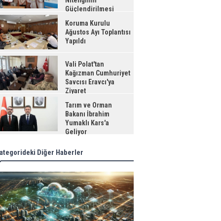
Niteliğinin
Güçlendirilmesi
jesi"
Koruma Kurulu
Ağustos Ayı Toplantısı
Yapıldı
Vali Polat'tan
Kağızman Cumhuriyet
Savcısı Eravcı'ya
Ziyaret
Tarım ve Orman
Bakanı İbrahim
Yumaklı Kars'a
Geliyor
ategorideki Diğer Haberler