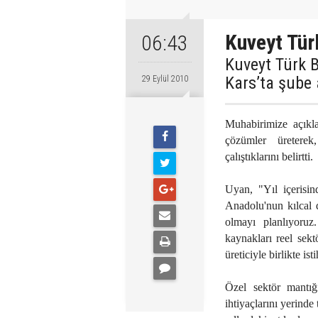
Kuveyt Tür
06:43
Kuveyt Türk 
Kars’ta şube 
29 Eylül 2010
Muhabirimize açık
çözümler üreterek
çalıştıklarını belirtti.
Uyan, "Yıl içerisin
Anadolu'nun kılcal 
olmayı planlıyoruz.
kaynakları reel sekt
üreticiyle birlikte 
Özel sektör mantığı
ihtiyaçlarını yerind