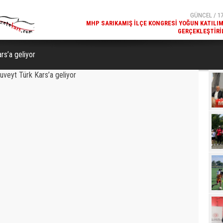
GÜNCEL / 17
MHP SARIKAMIŞ İLÇE KONGRESI YOĞUN KATILI
GERÇEKLEŞTIRI
GÜNCEL / 17
REKREATIF GEZI TURU, SPORSEVERLERI BIR ARAYA GETI
rs’a geliyor