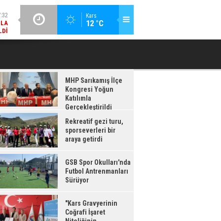
:32
GÜNCEL / 17:08
Kars
MLA
12 °C
GSB SPOR OKULLARI'NDA FUTBOL ANTRENMANLARI SÜRÜYOR
LDI
:08
RDI
MHP Sarıkamış İlçe
Kongresi Yoğun
Katılımla
Gerçekleştirildi
Rekreatif gezi turu,
sporseverleri bir
araya getirdi
GSB Spor Okulları'nda
Futbol Antrenmanları
Sürüyor
"Kars Gravyerinin
Coğrafi İşaret