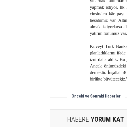
yıllardaki atılımlar
yapmak istiyor. İlk a
cinsinden kâr payı 
hesabımız var. Altı
almak istiyorlarsa al
yatırım fonumuz var. 
Kuveyt Türk Banka
planladıklarını ifa
izni daha aldık. Bu 
Ancak önümüzdeki 
demektir. İnşallah 40
birlikte büyüteceğiz."
Önceki ve Sonraki Haberler
Neden Herkes Rektör Olmak İs
HABERE
YORUM KAT