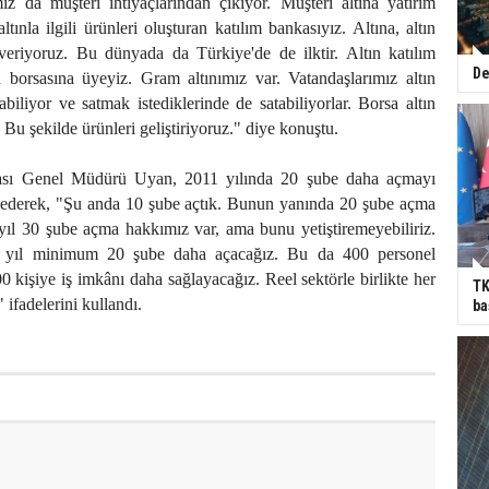
ımız da müşteri ihtiyaçlarından çıkıyor. Müşteri altına yatırım
ltınla ilgili ürünleri oluşturan katılım bankasıyız. Altına, altın
veriyoruz. Bu dünyada da Türkiye'de de ilktir. Altın katılım
De
n borsasına üyeyiz. Gram altınımız var. Vatandaşlarımız altın
abiliyor ve satmak istediklerinde de satabiliyorlar. Borsa altın
Bu şekilde ürünleri geliştiriyoruz." diye konuştu.
sı Genel Müdürü Uyan, 2011 yılında 20 şube daha açmayı
de ederek, "Şu anda 10 şube açtık. Bunun yanında 20 şube açma
yıl 30 şube açma hakkımız var, ama bunu yetiştiremeyebiliriz.
yıl minimum 20 şube daha açacağız. Bu da 400 personel
0 kişiye iş imkânı daha sağlayacağız. Reel sektörle birlikte her
TK
 ifadelerini kullandı.
ba
ter?
Teşekkürler Akdağ