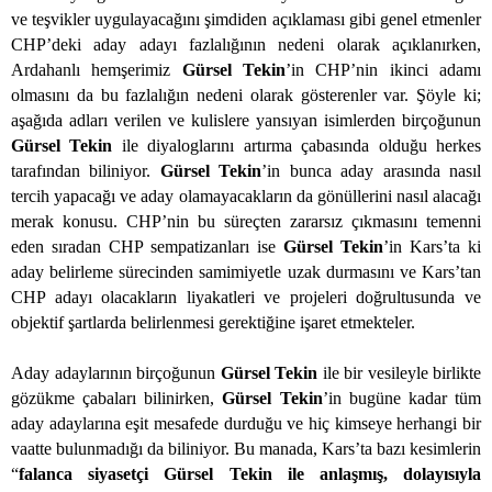
ve teşvikler uygulayacağını şimdiden açıklaması gibi genel etmenler
CHP’deki aday adayı fazlalığının nedeni olarak açıklanırken,
Ardahanlı hemşerimiz
Gürsel Tekin
’in CHP’nin ikinci adamı
olmasını da bu fazlalığın nedeni olarak gösterenler var. Şöyle ki;
aşağıda adları verilen ve kulislere yansıyan isimlerden birçoğunun
Gürsel Tekin
ile diyaloglarını artırma çabasında olduğu herkes
tarafından biliniyor.
Gürsel Tekin
’in bunca aday arasında nasıl
tercih yapacağı ve aday olamayacakların da gönüllerini nasıl alacağı
merak konusu. CHP’nin bu süreçten zararsız çıkmasını temenni
eden sıradan CHP sempatizanları ise
Gürsel Tekin
’in Kars’ta ki
aday belirleme sürecinden samimiyetle uzak durmasını ve Kars’tan
CHP adayı olacakların liyakatleri ve projeleri doğrultusunda ve
objektif şartlarda belirlenmesi gerektiğine işaret etmekteler.
Aday adaylarının birçoğunun
Gürsel Tekin
ile bir vesileyle birlikte
gözükme çabaları bilinirken,
Gürsel Tekin
’in bugüne kadar tüm
aday adaylarına eşit mesafede durduğu ve hiç kimseye herhangi bir
vaatte bulunmadığı da biliniyor. Bu manada, Kars’ta bazı kesimlerin
“
falanca siyasetçi Gürsel Tekin ile anlaşmış, dolayısıyla