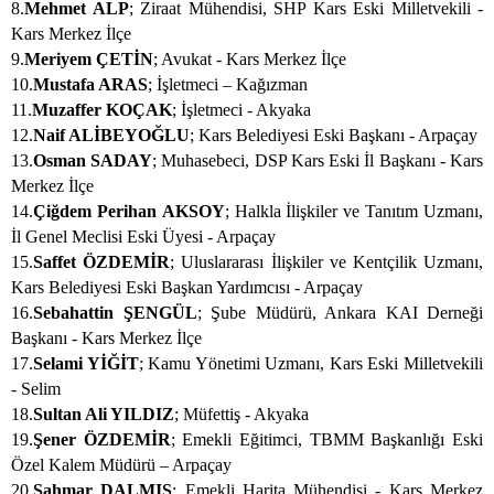
8.
Mehmet ALP
; Ziraat Mühendisi, SHP Kars Eski Milletvekili -
Kars Merkez İlçe
9.
Meriyem ÇETİN
; Avukat - Kars Merkez İlçe
10.
Mustafa ARAS
; İşletmeci – Kağızman
11.
Muzaffer KOÇAK
; İşletmeci - Akyaka
12.
Naif ALİBEYOĞLU
; Kars Belediyesi Eski Başkanı - Arpaçay
13.
Osman SADAY
; Muhasebeci, DSP Kars Eski İl Başkanı - Kars
Merkez İlçe
14.
Çiğdem Perihan AKSOY
; Halkla İlişkiler ve Tanıtım Uzmanı,
İl Genel Meclisi Eski Üyesi - Arpaçay
15.
Saffet ÖZDEMİR
; Uluslararası İlişkiler ve Kentçilik Uzmanı,
Kars Belediyesi Eski Başkan Yardımcısı - Arpaçay
16.
Sebahattin ŞENGÜL
; Şube Müdürü, Ankara KAI Derneği
Başkanı - Kars Merkez İlçe
17.
Selami YİĞİT
; Kamu Yönetimi Uzmanı, Kars Eski Milletvekili
- Selim
18.
Sultan Ali YILDIZ
; Müfettiş - Akyaka
19.
Şener ÖZDEMİR
; Emekli Eğitimci, TBMM Başkanlığı Eski
Özel Kalem Müdürü – Arpaçay
20.
Şahmar DALMIŞ
; Emekli Harita Mühendisi - Kars Merkez