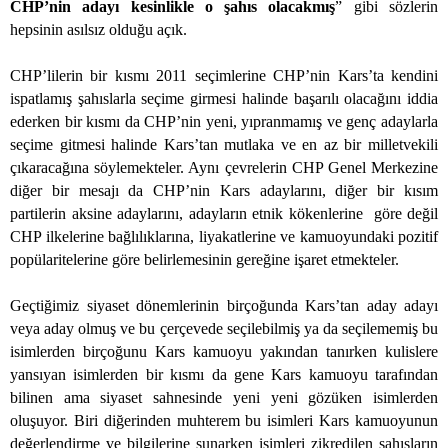
CHP’nin adayı kesinlikle o şahıs olacakmış
” gibi sözlerin
hepsinin asılsız olduğu açık.
CHP’lilerin bir kısmı 2011 seçimlerine CHP’nin Kars’ta kendini
ispatlamış şahıslarla seçime girmesi halinde başarılı olacağını iddia
ederken bir kısmı da CHP’nin yeni, yıpranmamış ve genç adaylarla
seçime gitmesi halinde Kars’tan mutlaka ve en az bir milletvekili
çıkaracağına söylemekteler. Aynı çevrelerin CHP Genel Merkezine
diğer bir mesajı da CHP’nin Kars adaylarını, diğer bir kısım
partilerin aksine adaylarını, adayların etnik kökenlerine
göre değil
CHP ilkelerine bağlılıklarına, liyakatlerine ve kamuoyundaki pozitif
popülaritelerine göre belirlemesinin gereğine işaret etmekteler.
Geçtiğimiz siyaset dönemlerinin birçoğunda Kars’tan aday adayı
veya aday olmuş ve bu çerçevede seçilebilmiş ya da seçilememiş bu
isimlerden birçoğunu Kars kamuoyu yakından tanırken kulislere
yansıyan isimlerden bir kısmı da gene Kars kamuoyu tarafından
bilinen ama siyaset sahnesinde yeni yeni gözüken isimlerden
oluşuyor. Biri diğerinden muhterem bu isimleri Kars kamuoyunun
değerlendirme ve bilgilerine sunarken isimleri zikredilen şahısların