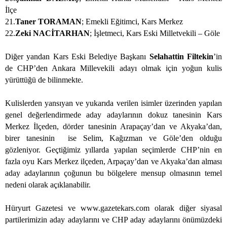
İlçe
21.
Taner TORAMAN
; Emekli Eğitimci, Kars Merkez
22.
Zeki NACİTARHAN
; İşletmeci, Kars Eski Milletvekili – Göle
Diğer yandan Kars Eski Belediye Başkanı
Selahattin Filtekin
’in
de CHP’den Ankara Millevekili adayı olmak için yoğun kulis
yürüttüğü de bilinmekte.
Kulislerden yansıyan ve yukarıda verilen isimler üzerinden yapılan
genel değerlendirmede aday adaylarının dokuz tanesinin Kars
Merkez İlçeden, dörder tanesinin Arapaçay’dan ve Akyaka’dan,
birer tanesinin
ise Selim, Kağızman ve Göle’den olduğu
gözleniyor. Geçtiğimiz yıllarda yapılan seçimlerde CHP’nin en
fazla oyu Kars Merkez ilçeden, Arpaçay’dan ve Akyaka’dan alması
aday adaylarının çoğunun bu bölgelere mensup olmasının temel
nedeni olarak açıklanabilir.
Hüryurt Gazetesi ve www.gazetekars.com olarak diğer siyasal
partilerimizin aday adaylarını ve CHP aday adaylarını önümüzdeki