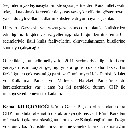
Seçimlerin yaklaşmasıyla birlikte siyasi partilerden Kars milletvekili
aday adayı olmak isteyenler de yavaş yavaş kendilerini göstermeye
ya da dolaylı yollarla adlarını kulislerde duyurmaya başladılar.
Hüryurt Gazetesi ve www.gazetekars.com olarak kulislerden
edindiğimiz bilgiler ve rivayetler ışığında bugünden itibaren 2011
seçimleriyle ilgili kulis faaliyetlerini okuyucularımızın bilgilerine
sunmaya çalışacağız.
Öncelikle şunu belirtmeliyiz ki, 2011 seçimleriyle ilgili kulislere
yansıyan isim sayısı geçmiş yıllara göre çok daha fazla. Bu
fazlalığın en çok yaşandığı parti ise Cumhuriyet Halk Partisi. Adalet
ve Kalkınma Partisi ve Milliyetçi Hareket Partisi’nde de
hareketlenmeler var ; ama bu iki partideki durum, CHP ile
mukayese edilemeyecek kadar az.
Kemal KILIÇDAROĞLU
’nun Genel Başkan olmasından sonra
CHP’nin iktidar alternatifi olarak ortaya çıkması, CHP’nin Kars’tan
milletvekili çıkarma olasılığının artması ve
Kılıçdaroğlu
’nun
Doğu
ve Güneydoğu’da istihdam ve üretime yönelik fabrikalar kuracağını