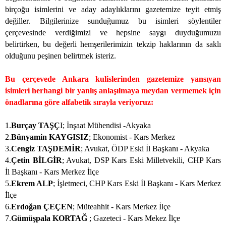
birçoğu isimlerini ve aday adaylıklarını gazetemize teyit etmiş
değiller. Bilgilerinize sunduğumuz bu isimleri söylentiler
çerçevesinde verdiğimizi ve hepsine saygı duyduğumuzu
belirtirken, bu değerli hemşerilerimizin tekzip haklarının da saklı
olduğunu peşinen belirtmek isteriz.
Bu çerçevede Ankara kulislerinden gazetemize yansıyan
isimleri herhangi bir yanlış anlaşılmaya meydan vermemek için
önadlarına göre alfabetik sırayla veriyoruz:
1.
Burçay TAŞÇ
I; İnşaat Mühendisi -Akyaka
2.
Bünyamin KAYGISIZ
; Ekonomist - Kars Merkez
3.
Cengiz TAŞDEMİR
; Avukat, ÖDP Eski İl Başkanı - Akyaka
4.
Çetin BİLGİR
; Avukat, DSP Kars Eski Milletvekili, CHP Kars
İl Başkanı - Kars Merkez İlçe
5.
Ekrem ALP
; İşletmeci, CHP Kars Eski İl Başkanı - Kars Merkez
İlçe
6.
Erdoğan ÇEÇEN
; Müteahhit - Kars Merkez İlçe
7.
Gümüşpala KORTAĞ
; Gazeteci - Kars Mekez İlçe