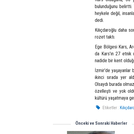
bulunduğunu belirtti.
heykele değil, insan
dedi.
Kılıçdaroğlu daha s
rozet taktı.
Ege Bölgesi Kars, Ar
da Kars'ın 27 etnik 
nadide bir kent olduğ
İzmir'de yaşayanlar b
ikinci sırada yer al
Olsaydı burada olmaz
özelleşti ve yok old
kültürü yaşatmaya gel
Etiketler :
Kılıçdar
Önceki ve Sonraki Haberler