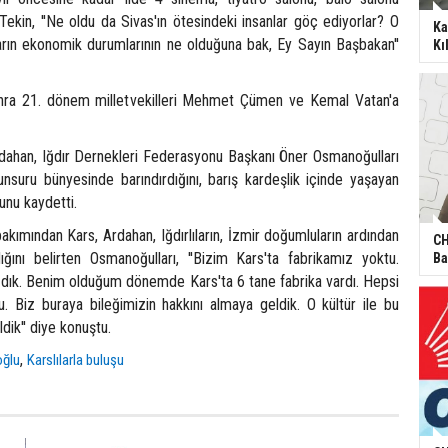
 Tekin, ''Ne oldu da Sivas'ın ötesindeki insanlar göç ediyorlar? O
Ka
ların ekonomik durumlarının ne olduğuna bak, Ey Sayın Başbakan''
Kı
onra 21. dönem milletvekilleri Mehmet Çümen ve Kemal Vatan'a
dahan, Iğdır Dernekleri Federasyonu Başkanı Öner Osmanoğulları
unsuru bünyesinde barındırdığını, barış kardeşlik içinde yaşayan
unu kaydetti.
akımından Kars, Ardahan, Iğdırlıların, İzmir doğumluların ardından
CH
dığını belirten Osmanoğulları, ''Bizim Kars'ta fabrikamız yoktu.
Ba
dık. Benim olduğum dönemde Kars'ta 6 tane fabrika vardı. Hepsi
u. Biz buraya bileğimizin hakkını almaya geldik. O kültür ile bu
dik'' diye konuştu.
,
oğlu
Karslılarla buluşu