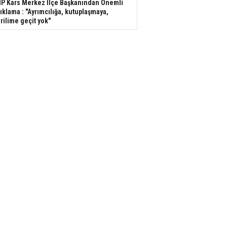
P Kars Merkez İlçe Başkanından Önemli
ıklama : "Ayrımcılığa, kutuplaşmaya,
rilime geçit yok"