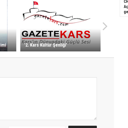
CH
Aç
ge
rimi
'2. Kars Kültür Şenliği'