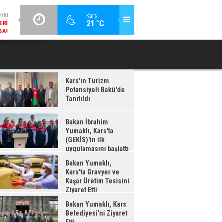
DA!
GÜNCEL / 18:37
Kars
:38
21 °C
BAKAN İBRAHIM YUMAKLI, KARS'TA (GEKİS)'IN ILK
BA
LDI
UYGULAMASINI BAŞLATTI
Kars'ın Turizm
Potansiyeli Bakü'de
Tanıtıldı
Bakan İbrahim
Yumaklı, Kars'ta
(GEKİS)'in ilk
uygulamasını başlattı
Bakan Yumaklı,
Kars'ta Gravyer ve
Kaşar Üretim Tesisini
Ziyaret Etti
Bakan Yumaklı, Kars
Belediyesi'ni Ziyaret