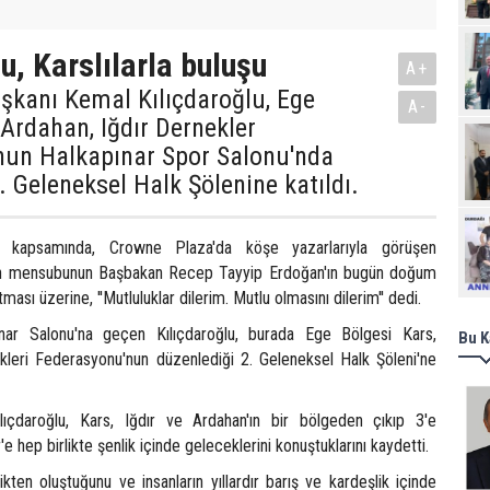
u, Karslılarla buluşu
A+
şkanı Kemal Kılıçdaroğlu, Ege
A-
 Ardahan, Iğdır Dernekler
un Halkapınar Spor Salonu'nda
. Geleneksel Halk Şölenine katıldı.
Ziy
ı kapsamında, Crowne Plaza'da köşe yazarlarıyla görüşen
asın mensubunun Başbakan Recep Tayyip Erdoğan'ın bugün doğum
ması üzerine, ''Mutluluklar dilerim. Mutlu olmasını dilerim'' dedi.
nar Salonu'na geçen Kılıçdaroğlu, burada Ege Bölgesi Kars,
Bu K
kleri Federasyonu'nun düzenlediği 2. Geleneksel Halk Şöleni'ne
ıçdaroğlu, Kars, Iğdır ve Ardahan'ın bir bölgeden çıkıp 3'e
e hep birlikte şenlik içinde geleceklerini konuştuklarını kaydetti.
ikten oluştuğunu ve insanların yıllardır barış ve kardeşlik içinde