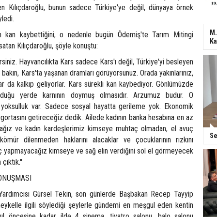
en Kılıçdaroğlu, bunun sadece Türkiye'ye değil, dünyaya örnek
yledi.
M.
ğın kan kaybettiğini, o nedenle bugün Ödemiş'te Tarım Mitingi
Ka
satan Kılıçdaroğlu, şöyle konuştu:
bilirsiniz. Hayvancılıkta Kars sadece Kars'ı değil, Türkiye'yi besleyen
 bakın, Kars'ta yaşanan dramları görüyorsunuz. Orada yakınlarınız,
lar da kalkıp geliyorlar. Kars sürekli kan kaybediyor. Gönlümüzde
ğduğu yerde karnının doymuş olmasıdır. Arzumuz budur. O
r yoksulluk var. Sadece sosyal hayatta gerileme yok. Ekonomik
sigortasını getireceğiz dedik. Ailede kadının banka hesabına en az
acağız ve kadın kardeşlerimiz kimseye muhtaç olmadan, el avuç
Se
mür dilenmeden haklarını alacaklar ve çocuklarının rızkını
ç yapmayacağız kimseye ve sağ elin verdiğini sol el görmeyecek
çıktık.''
KONUŞMASI
ardımcısı Gürsel Tekin, son günlerde Başbakan Recep Tayyip
heykelle ilgili söylediği şeylerle gündemi en meşgul eden kentin
ıl öncesine kadar ilde 4 sinema, tiyatro salonu, balo salonu