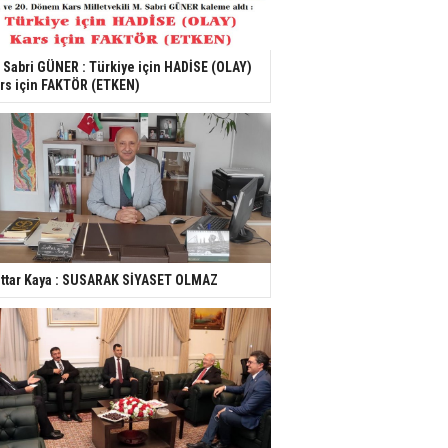
 Sabri GÜNER : Türkiye için HADİSE (OLAY)
rs için FAKTÖR (ETKEN)
ttar Kaya : SUSARAK SİYASET OLMAZ