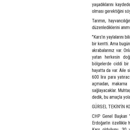
yaşadıklarını kayded
olması gerektiğini sö
Tarımın, hayvancılı
düzenlediklerini anım
''Kars'ın yaylalarını 
bir kentti. Ama bugün
akrabalarınız var. On
yatan herkesin do
bölgelerde ciddi bi
hayatta da var. Aile 
600 lira para yatır
açmadan, makarna kö
sağlayacaklar. Muhta
dedik, bu amaçla yola 
GÜRSEL TEKİN'İN 
CHP Genel Başkan Y
Erdoğan'ın özellikle 
Kars olduğunu, 30 y