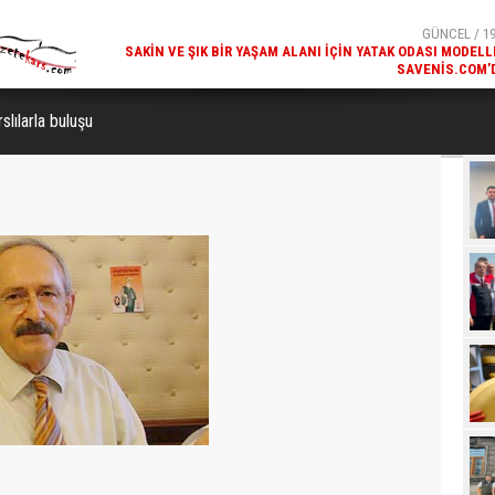
SAVENIS.COM’
GÜNCEL / 18
KARS'IN TURIZM POTANSIYELI BAKÜ'DE TANITI
slılarla buluşu