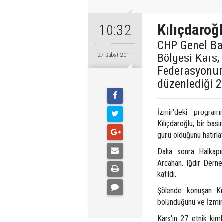
Kılıçdaroğl
10:32
CHP Genel Ba
Bölgesi Kars,
27 Şubat 2011
Federasyonun
düzenlediği 2
İzmir'deki program
Kılıçdaroğlu, bir b
günü olduğunu hatırlat
Daha sonra Halkapı
Ardahan, Iğdır Derne
katıldı.
Şölende konuşan Kıl
bölündüğünü ve İzmir'
Kars'ın 27 etnik kiml