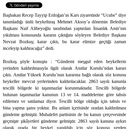
Başbakan Recep Tayyip Erdoğan’ın Kars ziyaretinde “Ucube” diye
tanımladığı ünlü heykeltıraş Mehmet Aksoy’a dönemin Belediye
Başkanı Naif Alibeyoğlu tarafından yaptırılan İnsanlık Anıtı’nın
yıkılması konusunda kararın çıktığını söyleyen Belediye Başkanı
Nevzat Bozkuş; karar çıktı, bu karar elimize geçtiği zaman
inceleyip kaldıracağız” dedi.
Bozkuş şöyle konuştu : “Gündemi meşgul eden heykellerin
yerinden kaldırılmasıyla ilgili olarak Anıtlar Kurulu’ndan kararı
çıktı. Anıtlar Yüksek Kurulu’nun kararına bağlı olarak söz konusu
heykeller mevcut yerlerinden kaldırılacaklar. 2863 sayılı kanunla
tescilli bölgede ki taşınmazlar korunmaktadır. Tescilli bölgede
bulunan taşınmazlar kanunun 13 ve 14. maddelerine göre tahsis
edilemez ve satılamaz diyor. Tescilli bölge olduğu için tahsis ve
bina yapma şansı yoktur. Bu anlam içerisinde oradan kaldırılması
gündeme gelmiştir. Muhalefet partisinin de bu kanun çerçevesinde
geçmişte şikâyetleri gündeme gelmiştir. 2863 sayılı kanuna aykırı
olarak orada bir heykel yapıldığı için söz konusu yerden