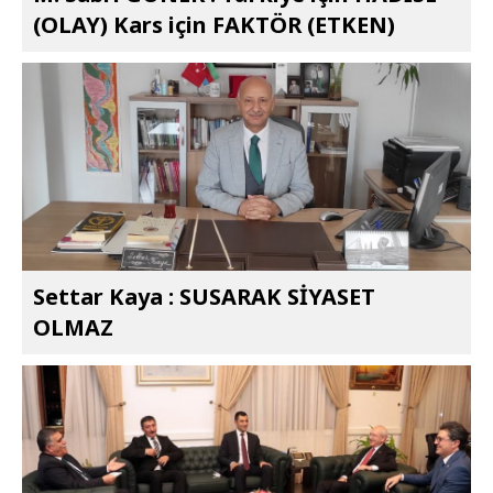
(OLAY) Kars için FAKTÖR (ETKEN)
Settar Kaya : SUSARAK SİYASET
OLMAZ