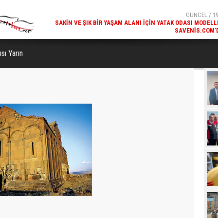
SAVENIS.COM’
GÜNCEL / 18
KARS'IN TURIZM POTANSIYELI BAKÜ'DE TANITI
ısı Yarın