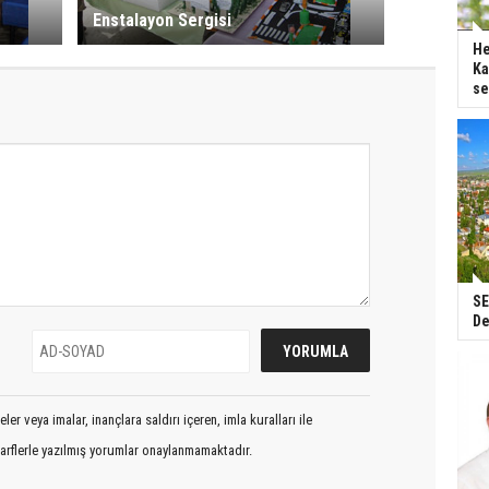
Enstalayon Sergisi
He
Ka
se
SE
De
er veya imalar, inançlara saldırı içeren, imla kuralları ile
arflerle yazılmış yorumlar onaylanmamaktadır.