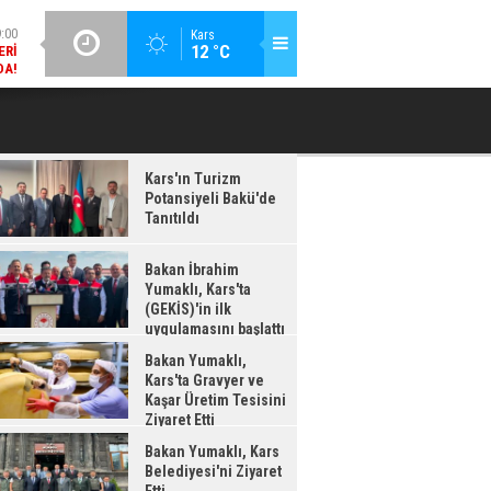
DA!
GÜNCEL / 18:37
Kars
:38
12 °C
BAKAN İBRAHIM YUMAKLI, KARS'TA (GEKİS)'IN ILK
BA
LDI
UYGULAMASINI BAŞLATTI
Kars'ın Turizm
Potansiyeli Bakü'de
Tanıtıldı
Bakan İbrahim
Yumaklı, Kars'ta
(GEKİS)'in ilk
uygulamasını başlattı
Bakan Yumaklı,
Kars'ta Gravyer ve
Kaşar Üretim Tesisini
Ziyaret Etti
Bakan Yumaklı, Kars
Belediyesi'ni Ziyaret