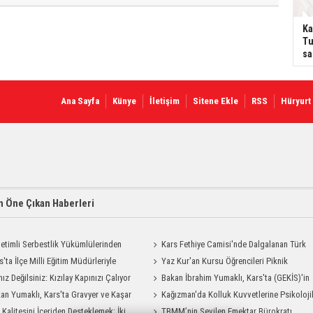
Kar
Tu
sa
Ana Sayfa
Künye
İletişim
Sitene Ekle
RSS
Hüryurt
 Öne Çıkan Haberleri
etimli Serbestlik Yükümlülerinden
Kars Fethiye Camisi'nde Dalgalanan Türk
Temizlik Desteği
s'ta İlçe Milli Eğitim Müdürleriyle
Bayrağı Görenlerin Beğenisini Topladı
Yaz Kur'an Kursu Öğrencileri Piknik
endirme Toplantısı
nız Değilsiniz: Kızılay Kapınızı Çalıyor
Coşkusu Yaşadı
Bakan İbrahim Yumaklı, Kars'ta (GEKİS)'in
an Yumaklı, Kars'ta Gravyer ve Kaşar
ilk uygulamasını başlattı
Kağızman'da Kolluk Kuvvetlerine Psikoloji
Tesisini Ziyaret Etti
t Kalitesini İçeriden Desteklemek: İki
İlk Yardım Eğitimi
TBMM’nin Sevilen Emektar Bürokratı