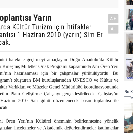
Toplantısı Yarın
A+
da Kültür Turizm için İttifaklar
A-
lantısı 1 Haziran 2010 (yarın) Sim-Er
cak.
izmini harekete geçirmeyi amaçlayan Doğu Anadolu’da Kültür
Ziy
lar Birleşmiş Milletler Ortak Programı kapsamında Ani Ören Yeri
ı’nın hazırlanması için bir çalışmalar yürütülüyordu. Bu
gram’ı oluşturan BM kuruluşlarından UNESCO ve Kültür ve
ltür Varlıkları ve Müzeler Genel Müdürlüğü koordinasyonunda
Bu K
im Planı Geliştirme Çalıştayı gerçekleştirilecek. Çalıştay’ın
 Haziran 2010 Salı günü düzenlenecek basın toplantısı ile
cak.
i Ören Yeri’nin Kültürel öneminin belirlenmesine yönelik
ışmalar, incelemeler ve Akademik değerlendirmeler katılımcılar