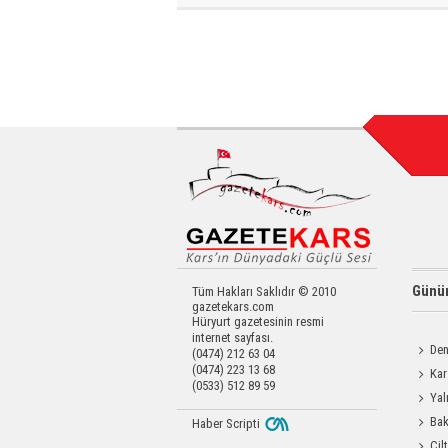
Günün
Tüm Hakları Saklıdır © 2010
gazetekars.com
Hüryurt gazetesinin resmi
internet sayfası.
Den
(0474) 212 63 04
(0474) 223 13 68
Okula 
Kar
(0533) 512 89 59
Değerl
Yal
Bak
Haber Scripti
Üretim 
Cil