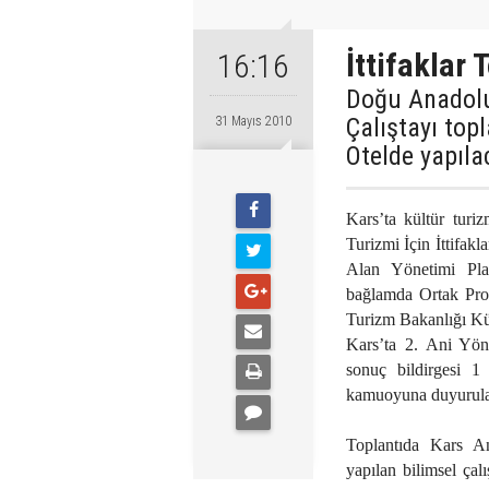
İttifaklar 
16:16
Doğu Anadolu’
Çalıştayı top
31 Mayıs 2010
Otelde yapıla
Kars’ta kültür tur
Turizmi İçin İttifak
Alan Yönetimi Plan
bağlamda Ortak Pro
Turizm Bakanlığı Kü
Kars’ta 2. Ani Yönet
sonuç bildirgesi 1
kamuoyuna duyurula
Toplantıda Kars An
yapılan bilimsel çal