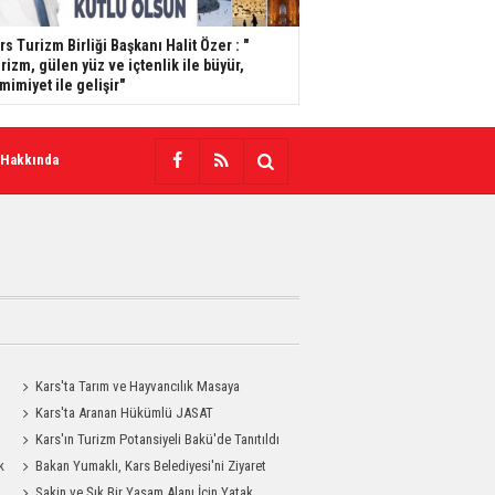
s Turizm Birliği Başkanı Halit Özer : "​​​​​​​
rizm, gülen yüz ve içtenlik ile büyür,
mimiyet ile gelişir"
 Hakkında
Kars'ta Tarım ve Hayvancılık Masaya
Yatırıldı
Kars'ta Aranan Hükümlü JASAT
Operasyonuyla Yakalandı
Kars'ın Turizm Potansiyeli Bakü'de Tanıtıldı
k
Bakan Yumaklı, Kars Belediyesi'ni Ziyaret
Etti
Sakin ve Şık Bir Yaşam Alanı İçin Yatak