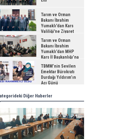
Etti
Tarım ve Orman
Bakanı İbrahim
Yumaklı'dan Kars
Valiliği'ne Ziyaret
Tarım ve Orman
Bakanı İbrahim
Yumaklı’dan MHP
Kars İl Başkanlığı’na
aret
TBMM’nin Sevilen
Emektar Bürokratı
Durdağı Yıldırım’ın
Acı Günü
ategorideki Diğer Haberler