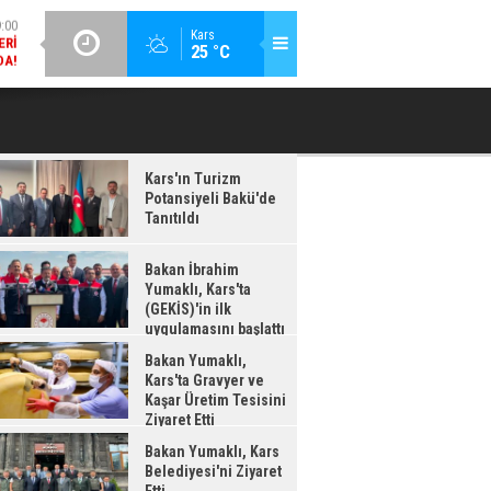
DA!
GÜNCEL / 18:37
:38
Kars
25 °C
BAKAN İBRAHIM YUMAKLI, KARS'TA (GEKİS)'IN ILK
BA
LDI
UYGULAMASINI BAŞLATTI
Kars'ın Turizm
Potansiyeli Bakü'de
Tanıtıldı
Bakan İbrahim
Yumaklı, Kars'ta
(GEKİS)'in ilk
uygulamasını başlattı
Bakan Yumaklı,
Kars'ta Gravyer ve
Kaşar Üretim Tesisini
Ziyaret Etti
Bakan Yumaklı, Kars
Belediyesi'ni Ziyaret