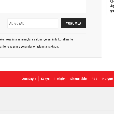
CH
Aç
ge
er veya imalar, inançlara saldırı içeren, imla kuralları ile
arflerle yazılmış yorumlar onaylanmamaktadır.
Ana Sayfa
Künye
İletişim
Sitene Ekle
RSS
Hüryurt