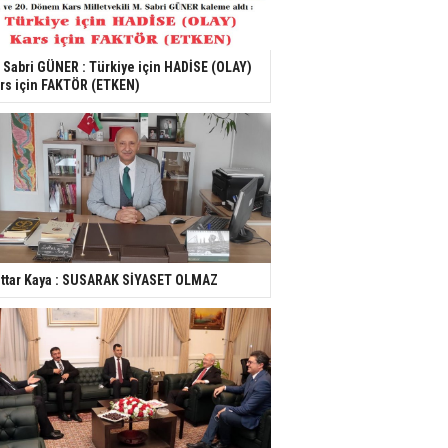
 Sabri GÜNER : Türkiye için HADİSE (OLAY)
rs için FAKTÖR (ETKEN)
ttar Kaya : SUSARAK SİYASET OLMAZ