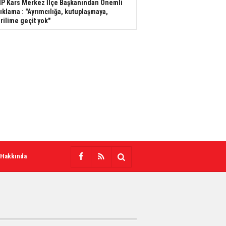
P Kars Merkez İlçe Başkanından Önemli
ıklama : "Ayrımcılığa, kutuplaşmaya,
rilime geçit yok"
 Hakkında