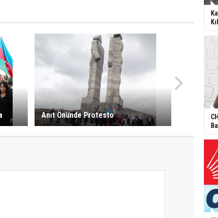
Ka
Kı
a
Anıt Önünde Protesto
CH
Ba