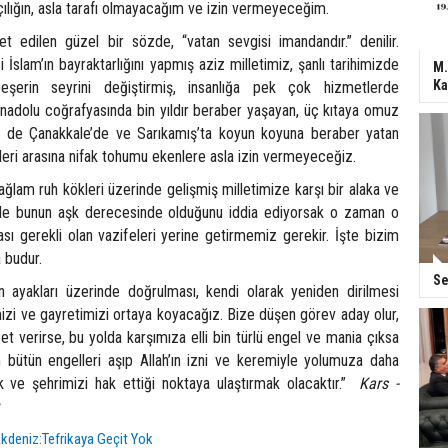
kçılığın, asla tarafı olmayacağım ve izin vermeyeceğim.
t edilen güzel bir sözde, “vatan sevgisi imandandır.” denilir.
i İslam’ın bayraktarlığını yapmış aziz milletimiz, şanlı tarihimizde
M.
Ka
eşerin seyrini değiştirmiş, insanlığa pek çok hizmetlerde
Anadolu coğrafyasında bin yıldır beraber yaşayan, üç kıtaya omuz
de Çanakkale’de ve Sarıkamış’ta koyun koyuna beraber yatan
isleri arasına nifak tohumu ekenlere asla izin vermeyeceğiz.
ğlam ruh kökleri üzerinde gelişmiş milletimize karşı bir alaka ve
le bunun aşk derecesinde olduğunu iddia ediyorsak o zaman o
sı gerekli olan vazifeleri yerine getirmemiz gerekir. İşte bizim
a budur.
Se
in ayakları üzerinde doğrulması, kendi olarak yeniden dirilmesi
izi ve gayretimizi ortaya koyacağız. Bize düşen görev aday olur,
et verirse, bu yolda karşımıza elli bin türlü engel ve mania çıksa
bütün engelleri aşıp Allah’ın izni ve keremiyle yolumuza daha
 ve şehrimizi hak ettiği noktaya ulaştırmak olacaktır.”
Kars -
kdeniz:Tefrikaya Geçit Yok