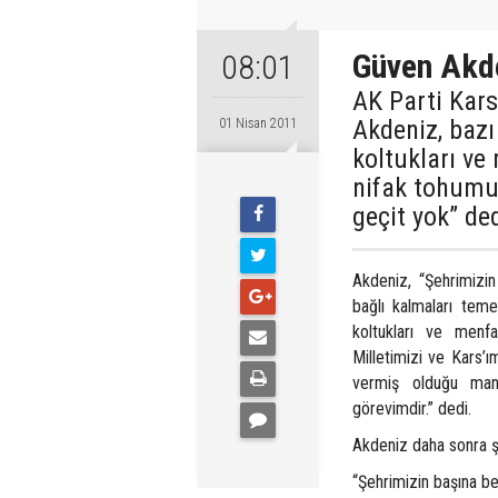
Güven Akde
08:01
AK Parti Kars
Akdeniz, bazı 
01 Nisan 2011
koltukları ve
nifak tohumu 
geçit yok” ded
Akdeniz, “Şehrimizin
bağlı kalmaları teme
koltukları ve menfa
Milletimizi ve Kars’ı
vermiş olduğu mane
görevimdir.” dedi.
Akdeniz daha sonra şu
“Şehrimizin başına b