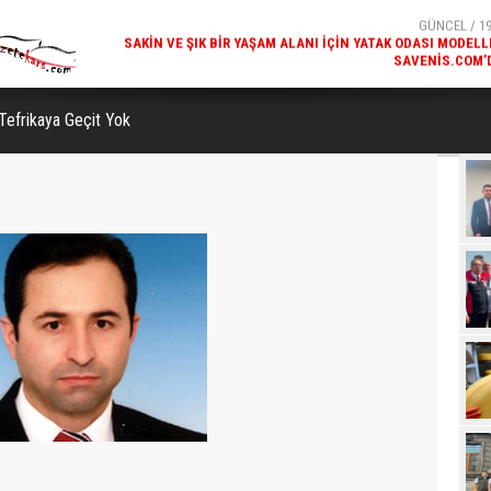
SAVENIS.COM’
GÜNCEL / 18
KARS'IN TURIZM POTANSIYELI BAKÜ'DE TANITI
Tefrikaya Geçit Yok