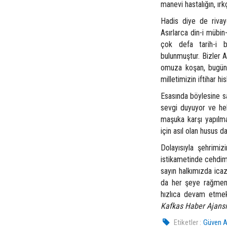
manevi hastalığın, ır
Hadis diye de rivaye
Asırlarca din-i mübin-
çok defa tarih-i b
bulunmuştur. Bizler 
omuza koşan, bugün 
milletimizin iftihar h
Esasında böylesine sa
sevgi duyuyor ve he
maşuka karşı yapılma
için asıl olan husus d
Dolayısıyla şehrimiz
istikametinde cehdim
sayın halkımızda icaz
da her şeye rağmen 
hızlıca devam etmek
Kafkas Haber Ajansı
Etiketler :
Güven A