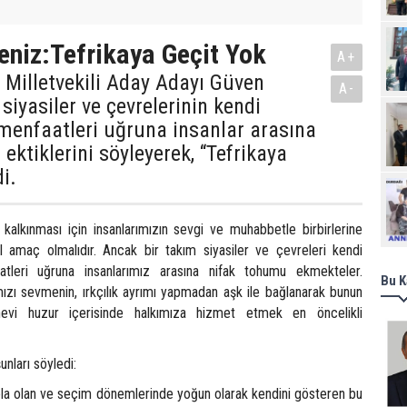
niz:Tefrikaya Geçit Yok
A+
 Milletvekili Aday Adayı Güven
A-
siyasiler ve çevrelerinin kendi
 menfaatleri uğruna insanlar arasına
ektiklerini söyleyerek, “Tefrikaya
i.
Ziy
 kalkınması için insanlarımızın sevgi ve muhabbetle birbirlerine
l amaç olmalıdır. Ancak bir takım siyasiler ve çevreleri kendi
atleri uğruna insanlarımız arasına nifak tohumu ekmekteler.
Bu K
mızı sevmenin, ırkçılık ayrımı yapmadan aşk ile bağlanarak bunun
vi huzur içerisinde halkımıza hizmet etmek en öncelikli
nları söyledi:
ela olan ve seçim dönemlerinde yoğun olarak kendini gösteren bu