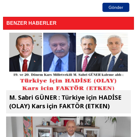
Gönder
BENZER HABERLER
M. Sabri GÜNER : Türkiye için HADİSE
(OLAY) Kars için FAKTÖR (ETKEN)