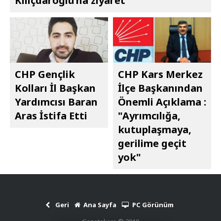
Kılıçdaroğlu’na ziyaret
CHP Gençlik
CHP Kars Merkez
Kolları İl Başkan
İlçe Başkanından
Yardımcısı Baran
Önemli Açıklama :
Aras İstifa Etti
"Ayrımcılığa,
kutuplaşmaya,
gerilime geçit
yok"
Geri
Ana Sayfa
PC Görünüm