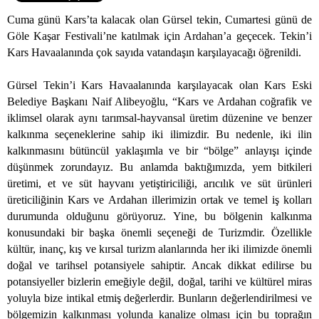
Cuma günü Kars’ta kalacak olan Gürsel tekin, Cumartesi günü de
Göle Kaşar Festivali’ne katılmak için Ardahan’a geçecek. Tekin’i
Kars Havaalanında çok sayıda vatandaşın karşılayacağı öğrenildi.
Gürsel Tekin’i Kars Havaalanında karşılayacak olan Kars Eski
Belediye Başkanı Naif Alibeyoğlu, “Kars ve Ardahan coğrafik ve
iklimsel olarak aynı tarımsal-hayvansal üretim düzenine ve benzer
kalkınma seçeneklerine sahip iki ilimizdir. Bu nedenle, iki ilin
kalkınmasını bütüncül yaklaşımla ve bir “bölge” anlayışı içinde
düşünmek zorundayız. Bu anlamda baktığımızda, yem bitkileri
üretimi, et ve süt hayvanı yetiştiriciliği, arıcılık ve süt ürünleri
üreticiliğinin Kars ve Ardahan illerimizin ortak ve temel iş kolları
durumunda olduğunu görüyoruz. Yine, bu bölgenin kalkınma
konusundaki bir başka önemli seçeneği de Turizmdir. Özellikle
kültür, inanç, kış ve kırsal turizm alanlarında her iki ilimizde önemli
doğal ve tarihsel potansiyele sahiptir. Ancak dikkat edilirse bu
potansiyeller bizlerin emeğiyle değil, doğal, tarihi ve kültürel miras
yoluyla bize intikal etmiş değerlerdir. Bunların değerlendirilmesi ve
bölgemizin kalkınması yolunda kanalize olması için bu toprağın