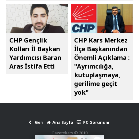
CHP Gençlik
CHP Kars Merkez
Kolları İl Başkan
İlçe Başkanından
Yardımcısı Baran
Önemli Açıklama :
Aras İstifa Etti
"Ayrımcılığa,
kutuplaşmaya,
gerilime geçit
yok"
Geri
Ana Sayfa
PC Görünüm
Gazetekars © 2010