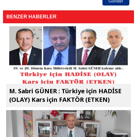
Gönder
BENZER HABERLER
M. Sabri GÜNER : Türkiye için HADİSE
(OLAY) Kars için FAKTÖR (ETKEN)