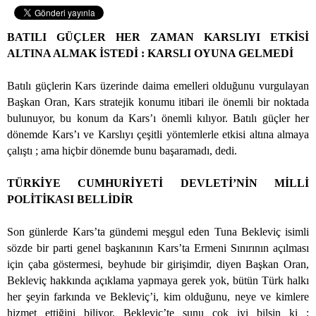
BATILI GÜÇLER HER ZAMAN KARSLIYI ETKİSİ
ALTINA ALMAK İSTEDİ : KARSLI OYUNA GELMEDİ
Batılı güçlerin Kars üzerinde daima emelleri olduğunu vurgulayan
Başkan Oran, Kars stratejik konumu itibari ile önemli bir noktada
bulunuyor, bu konum da Kars’ı önemli kılıyor. Batılı güçler her
dönemde Kars’ı ve Karslıyı çeşitli yöntemlerle etkisi altına almaya
çalıştı ; ama hiçbir dönemde bunu başaramadı, dedi.
TÜRKİYE CUMHURİYETİ DEVLETİ’NİN MİLLİ
POLİTİKASI BELLİDİR
Son günlerde Kars’ta gündemi meşgul eden Tuna Bekleviç isimli
sözde bir parti genel başkanının Kars’ta Ermeni Sınırının açılması
için çaba göstermesi, beyhude bir girişimdir, diyen Başkan Oran,
Bekleviç hakkında açıklama yapmaya gerek yok, bütün Türk halkı
her şeyin farkında ve Bekleviç’i, kim olduğunu, neye ve kimlere
hizmet ettiğini biliyor. Bekleviç’te şunu çok iyi bilsin ki ;