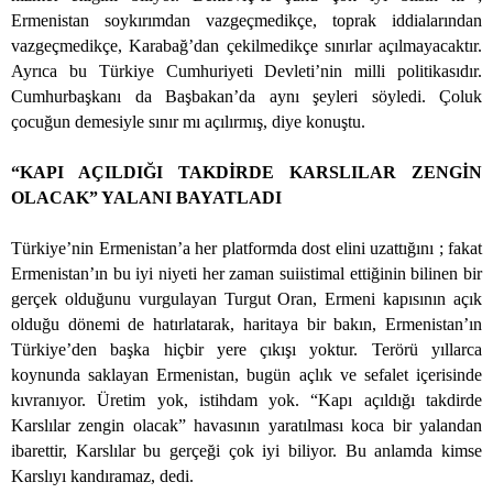
Ermenistan soykırımdan vazgeçmedikçe, toprak iddialarından
vazgeçmedikçe, Karabağ’dan çekilmedikçe sınırlar açılmayacaktır.
Ayrıca bu Türkiye Cumhuriyeti Devleti’nin milli politikasıdır.
Cumhurbaşkanı da Başbakan’da aynı şeyleri söyledi. Çoluk
çocuğun demesiyle sınır mı açılırmış, diye konuştu.
“KAPI AÇILDIĞI TAKDİRDE KARSLILAR ZENGİN
OLACAK” YALANI BAYATLADI
Türkiye’nin Ermenistan’a her platformda dost elini uzattığını ; fakat
Ermenistan’ın bu iyi niyeti her zaman suiistimal ettiğinin bilinen bir
gerçek olduğunu vurgulayan Turgut Oran, Ermeni kapısının açık
olduğu dönemi de hatırlatarak, haritaya bir bakın, Ermenistan’ın
Türkiye’den başka hiçbir yere çıkışı yoktur. Terörü yıllarca
koynunda saklayan Ermenistan, bugün açlık ve sefalet içerisinde
kıvranıyor. Üretim yok, istihdam yok. “Kapı açıldığı takdirde
Karslılar zengin olacak” havasının yaratılması koca bir yalandan
ibarettir, Karslılar bu gerçeği çok iyi biliyor. Bu anlamda kimse
Karslıyı kandıramaz, dedi.