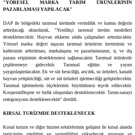
"YÖRESEL MARKA TARIM ÜRÜNLERİNİN
PAZARLAMASI YAPILACAK"
DAP ile bölgedeki tarımsal üretimde verimlilik ve katma değerin
arttırılacağı aktarılarak, "Yenilikçi tarımsal üretim modelleri
desteklenecektir. Hayvan ırklarını ıslahı çalışmaları arttırılacaktır.
Yöresel marka değeri taşıyan tarımsal ürünlerin üretiminin ve
kalitesinin arttırılması, markalaşma ve pazarlamasının, iç ve dış
pazara erişiminin desteklenmesi sağlanacaktır. Tarımsal ürünlerde
çeşitlenmeye gidecektir. Tarımsal eğitim ve yayım
yaygınlaştırılacaktır. Ek ve süt besiciliği, arıcılık, su
ürünleri, kanatlı
hayvan yetiştiriciliği, süt ve süt ürünleri işletmeciliği geliştirilecektir.
Tarımsal işletmelerin ölçeklerinin büyütülmesi teşvik edilecektir.
Kooperatifleşme ve birlik oluşumları desteklenecektir. Tarım-sanayi
entegrasyonu desteklenecektir" denildi.
KIRSAL TURİZMDE DESTEKLENECEK
Kırsal turizm ve diğer hizmet sektörlerinin gelişimi ile kırsal alanda
işgücünün niteliğini ve verimliliğini yükseltecek program ve