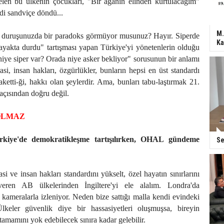
len bu ülkenin çocukları, "Bir ağanın elinden kurtulacağım"
mdi sandviçe döndü...
M.
ili duruşunuzda bir paradoks görmüyor musunuz? Hayır. Siperde
Ka
yakta durdu" tartışması yapan Türkiye'yi yönetenlerin olduğu
niye siper var? Orada niye asker bekliyor" sorusunun bir anlamı
si, insan hakları, özgürlükler, bunların hepsi en üst standardı
aketti-ği, hakkı olan şeylerdir. Ama, bunları tabu-laştırmak 21.
 açısından doğru değil.
OLMAZ
kiye'de demokratikleşme tartışılırken, OHAL gündeme
Se
i ve insan hakları standardını yükselt, özel hayatın sınırlarını
 veren AB ülkelerinden İngiltere'yi ele alalım. Londra'da
 kameralarla izleniyor. Neden bize sattığı malla kendi evindeki
lkeler güvenlik diye bir hassasiyetleri oluşmuşsa, bireyin
tamamını yok edebilecek sınıra kadar gelebilir.