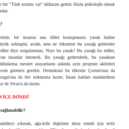
ır bir "Türk sorunu var" iddiasını getirir. Hızla psikolojik olarak
anlar.
r?
erinin, bir insanın ana dilini konuşmasını yasak haline
yük ızdıraptır, acıdır, ama ne hikmetse bu yasağı getirenler
irdiler diye sorgulanmaz. Niye bu yasak? Bu yasağı bu millet,
an insanlar istemedi. Bu yasağı getirenlerle, bu yasaktan
ddialarına mesnet arayanların aslında aynı projenin aktörleri
kesin görmesi gerekir. Demokrasi bu ülkenin Çorum'una da
ozgat'ına da her noktasına lazım. İnsan hakları standardının
e de Sivas'a da lazım.
VİÇE DÖNDÜ
 sağlanabilir?
aliteyi yıkmak, ağa-köle ilişkisine itiraz etmek için terör