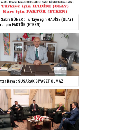
 Sabri GÜNER : Türkiye için HADİSE (OLAY)
rs için FAKTÖR (ETKEN)
ttar Kaya : SUSARAK SİYASET OLMAZ