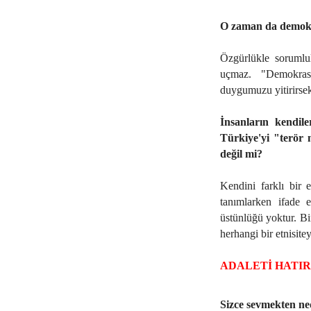
O zaman da demokr
Özgürlükle sorumlu
uçmaz. "Demokrasi
duygumuzu yitirirsek
İnsanların kendile
Türkiye'yi "terör 
değil mi?
Kendini farklı bir e
tanımlarken ifade 
üstünlüğü yoktur. Bir
herhangi bir etnisit
ADALETİ HATI
Sizce sevmekten n