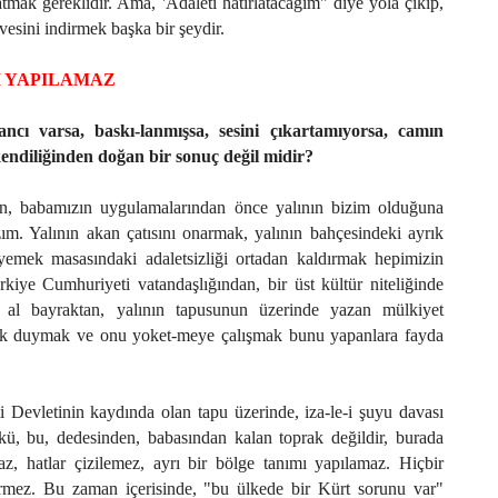
atmak gereklidir. Ama, 'Adaleti hatırlatacağım" diye yola çıkıp,
vesini indirmek başka bir şeydir.
I YAPILAMAZ
nancı varsa, baskı-lanmışsa, sesini çıkartamıyorsa, camın
endiliğinden doğan bir sonuç değil midir?
n, babamızın uygulamalarından önce yalının bizim olduğuna
ım. Yalının akan çatısını onarmak, yalının bahçesindeki ayrık
 yemek masasındaki adaletsizliği ortadan kaldırmak hepimizin
rkiye Cumhuriyeti vatandaşlığından, bir üst kültür niteliğinde
 al bayraktan, yalının tapusunun üzerinde yazan mülkiyet
lık duymak ve onu yoket-meye çalışmak bunu yapanlara fayda
 Devletinin kaydında olan tapu üzerinde, iza-le-i şuyu davası
, bu, dedesinden, babasından kalan toprak değildir, burada
z, hatlar çizilemez, ayrı bir bölge tanımı yapılamaz. Hiçbir
rmez. Bu zaman içerisinde, "bu ülkede bir Kürt sorunu var"