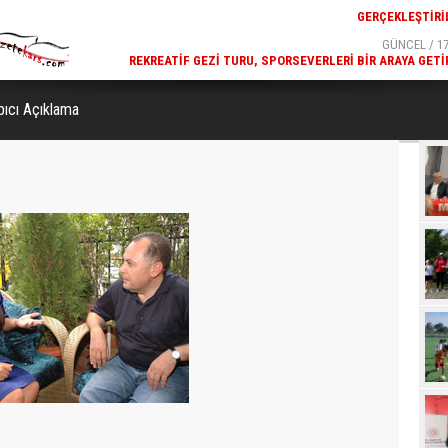
GÜNCEL / 17:32
GÜNCEL / 17
 YOĞUN KATILIMLA
REKREATIF GEZI TURU, SPORSEVERLERI BIR ARAYA GETI
GERÇEKLEŞTIRILDI
pıcı Açıklama