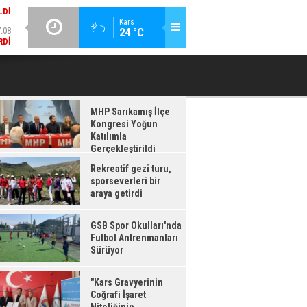
:08
GÜNCEL / 17:08
Kars
24 °C
RDI
GSB SPOR OKULLARI'NDA FUTBOL ANTRENMANLARI SÜRÜYOR
MHP Sarıkamış İlçe
Kongresi Yoğun
Katılımla
Gerçekleştirildi
Rekreatif gezi turu,
sporseverleri bir
araya getirdi
GSB Spor Okulları'nda
Futbol Antrenmanları
Sürüyor
"Kars Gravyerinin
Coğrafi İşaret