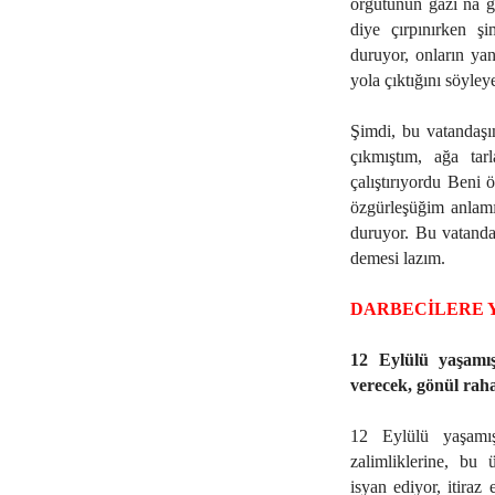
örgütünün gazı na g
diye çırpınırken ş
duruyor, onların yan
yola çıktığını söyley
Şimdi, bu vatandaşı
çıkmıştım, ağa tar
çalıştırıyordu Beni 
özgürleşüğim anlam
duruyor. Bu vatanda
demesi lazım.
DARBECİLERE 
12 Eylülü yaşamış
verecek, gönül raha
12 Eylülü yaşamış
zalimliklerine, bu 
isyan ediyor, itira