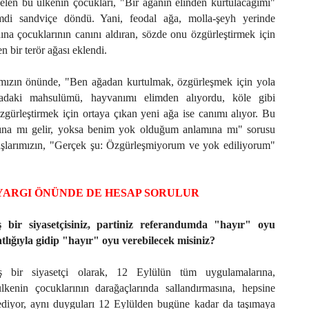
elen bu ülkenin çocukları, "Bir ağanın elinden kurtulacağımı"
imdi sandviçe döndü. Yani, feodal ağa, molla-şeyh yerinde
ına çocuklarının canını aldıran, sözde onu özgürleştirmek için
en bir terör ağası eklendi.
mızın önünde, "Ben ağadan kurtulmak, özgürleşmek için yola
ladaki mahsulümü, hayvanımı elimden alıyordu, köle gibi
özgürleştirmek için ortaya çıkan yeni ağa ise canımı alıyor. Bu
ına mı gelir, yoksa benim yok olduğum anlamına mı" sorusu
şlarımızın, "Gerçek şu: Özgürleşmiyorum ve yok ediliyorum"
YARGI ÖNÜNDE DE HESAP SORULUR
 bir siyasetçisiniz, partiniz referandumda "hayır" oyu
tlığıyla gidip "hayır" oyu verebilecek misiniz?
 bir siyasetçi olarak, 12 Eylülün tüm uygulamalarına,
ülkenin çocuklarının darağaçlarında sallandırmasına, hepsine
z ediyor, aynı duyguları 12 Eylülden bugüne kadar da taşımaya