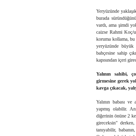
Yeryüzünde yaklaşık
burada süründüğünü 
vardı, ama şimdi yok
caizse Rahmi Koç/un
koruma kollama, bu 
yeryüzünde büyük y
bahçesine sahip çık
kapısından içeri girec
Yalının sahibi, ç
girmesine gerek yo
kavga çıkacak, yalı
Yalının babası ve a
yapmış olabilir. A
diğerinin önüne 2 ke
gireceksin" derken,
tanıyabilir, babanın