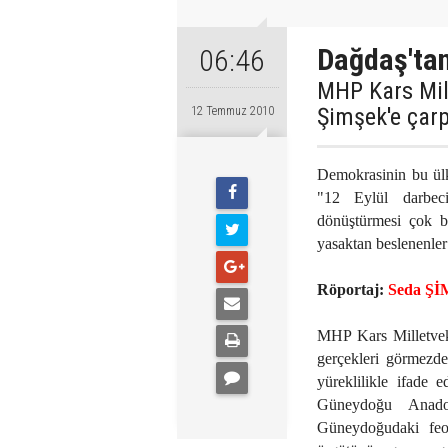
Dağdaş'tan
06:46
MHP Kars Mil
Şimşek'e çarp
12 Temmuz 2010
Demokrasinin bu ül
"12 Eylül darbeci
dönüştürmesi çok bü
yasaktan beslenenler 
Röportaj:
Seda Ş
MHP Kars Milletveki
gerçekleri görmezde
yüreklilikle ifade 
Güneydoğu Anadol
Güneydoğudaki feoda