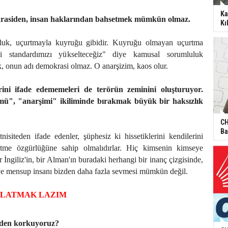
Ka
asiden, insan haklarından bahsetmek mümkün olmaz.
Kı
luk, uçurtmayla kuyruğu gibidir. Kuyruğu olmayan uçurtma
 standardımızı yükselteceğiz" diye kamusal sorumluluk
, onun adı demokrasi olmaz. O anarşizim, kaos olur.
rini ifade edememeleri de terörün zeminini oluşturuyor.
mü", "anarşimi" ikiliminde bırakmak büyük bir haksızlık
CH
Ba
tnisiteden ifade edenler, şüphesiz ki hissetiklerini kendilerini
etme özgürlüğüne sahip olmalıdırlar. Hiç kimsenin kimseye
 İngiliz'in, bir Alman'ın buradaki herhangi bir inanç çizgisinde,
eye mensup insanı bizden daha fazla sevmesi mümkün değil.
RLATMAK LAZIM
eden korkuyoruz?