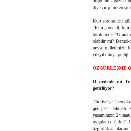
örgütünün gazına ge
diye çır-pınırken şi
Kürt sorunu ile ilg
"Kim çömeldi, kim a
bir iklimde, "Orada 
olabilir mi? Demokra
neyse milletimizin h
yüzyıl dünya pratiği
ÖZGÜRLEŞME 
O nedenle mi Tür
getiriliyor?
Türkiye'ye "demokras
genişlet" talimatı
yaşamınızın 24 saati
uygulama farklı? Ü
özgürlük alanlarının 