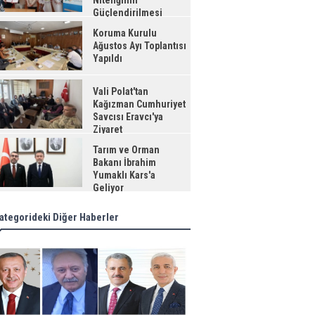
Niteliğinin
Güçlendirilmesi
jesi"
Koruma Kurulu
Ağustos Ayı Toplantısı
Yapıldı
Vali Polat'tan
Kağızman Cumhuriyet
Savcısı Eravcı'ya
Ziyaret
Tarım ve Orman
Bakanı İbrahim
Yumaklı Kars'a
Geliyor
ategorideki Diğer Haberler