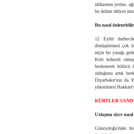
iddiasının yerine, ağ
bu iklime itiliyor ins
Bu nasıl önlenebili
12 Eylül darbecil
dönüştürmesi çok bü
niçin bu yasağı get
Kürt kökenli olmay
beslenerek bölücü i
olduğunu artık her
Diyarbakır'ına da Y
yükselmesi Hakkari'y
KÜRTLER SAND
Uzlaşma sizce nasıl
Güneydoğu'daki feod