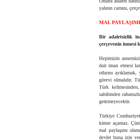
Onlara adaleti hatırl
yalının camını, çerçe
MAL PAYLAŞIM
Bir adaletsizlik i
çerçevenin inmesi k
Hepimizin annemizi
dair iman etmesi laz
otlarını ayıklamak,
görevi olmalıdır. Tü
Türk kelimesinden,
sahibinden rahatsız
getirmeyecektir.
Türkiye Cumhuriyeti
kimse açamaz. Çünkü
mal paylaşımı olama
devlet buna izin ve