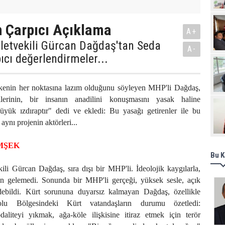
Pro
 Çarpıcı Açıklama
A+
letvekili Gürcan Dağdaş'tan Seda
A-
ıcı değerlendirmeler...
kenin her noktasına lazım olduğunu söyleyen MHP'li Dağdaş,
lerinin, bir insanın anadilini konuşmasını yasak haline
yük ızdıraptır" dedi ve ekledi: Bu yasağı getirenler ile bu
aynı projenin aktörleri...
İMŞEK
Bu K
li Gürcan Dağdaş, sıra dışı bir MHP'li. İdeolojik kaygılarla,
n gelemedi. Sonunda bir MHP'li gerçeği, yüksek sesle, açık
edebildi. Kürt sorununa duyarsız kalmayan Dağdaş, özellikle
u Bölgesindeki Kürt vatandaşların durumu özetledi:
liteyi yıkmak, ağa-köle ilişkisine itiraz etmek için terör