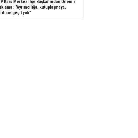
P Kars Merkez İlçe Başkanından Önemli
ıklama : "Ayrımcılığa, kutuplaşmaya,
rilime geçit yok"