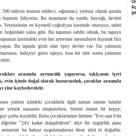
CH
Aç
 500 milyon insanın mülteci, sığınmacı, yurtsuz olarak şurada
ge
hepimiz biliyoruz. Bu insanların da yurdu, bayrağı, devleti
. Yeryüzünün en kıymetli coğrafyası üzerinde oturuyoz, tabiri
 boğazdaki yalısı gibi. Bu tapunun sahibi olmak, bu tapuyu
tapunun üzerindeki evin her zerresine mensubiyet duymak bizi
apar. Bu tapuda gözü olan epey devlet var. Siz yalınızın
mazsanız, bahçeye giren eşkıya, kısa bir süre sonra yalınızın
ektir.
ocukları arasında ayrımcılık yapıyorsa, eşkiyanın içeri
k, evin içinde doğal olarak huzursuzluk, çocuklar arasında
yı yine kaybedecektir.
nası yalının içindeki çocuklarla ilgili zaman zaman hatalar
nne yemek masasını oluştururken, birinin önüne bir kepçe,
pçe çorba koyabilir. Baba çocuklarından birisine "Eve saat 6'da
 diğerine "24'e kadar dolaşibilirsin" diye bir özgürlük alanı
, annnenin bu haksız uygulamalarına itiraz tabii ki doğaldır.