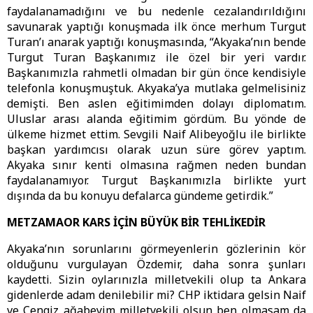
faydalanamadığını ve bu nedenle cezalandırıldığını
savunarak yaptığı konuşmada ilk önce merhum Turgut
Turan’ı anarak yaptığı konuşmasında, “Akyaka’nın bende
Turgut Turan Başkanımız ile özel bir yeri vardır.
Başkanımızla rahmetli olmadan bir gün önce kendisiyle
telefonla konuşmuştuk. Akyaka’ya mutlaka gelmelisiniz
demişti. Ben aslen eğitimimden dolayı diplomatım.
Uluslar arası alanda eğitimim gördüm. Bu yönde de
ülkeme hizmet ettim. Sevgili Naif Alibeyoğlu ile birlikte
başkan yardımcısı olarak uzun süre görev yaptım.
Akyaka sınır kenti olmasına rağmen neden bundan
faydalanamıyor. Turgut Başkanımızla birlikte yurt
dışında da bu konuyu defalarca gündeme getirdik.”
METZAMAOR KARS İÇİN BÜYÜK BİR TEHLİKEDİR
Akyaka’nın sorunlarını görmeyenlerin gözlerinin kör
olduğunu vurgulayan Özdemir, daha sonra şunları
kaydetti. Sizin oylarınızla milletvekili olup ta Ankara
gidenlerde adam denilebilir mi? CHP iktidara gelsin Naif
ve Cengiz ağabeyim milletvekili olsun ben olmasam da