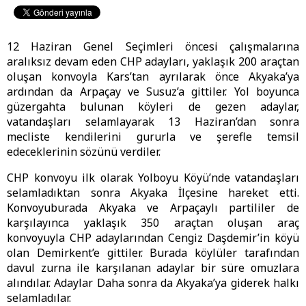
12 Haziran Genel Seçimleri öncesi çalışmalarına
aralıksız devam eden CHP adayları, yaklaşık 200 araçtan
oluşan konvoyla Kars’tan ayrılarak önce Akyaka’ya
ardından da Arpaçay ve Susuz’a gittiler. Yol boyunca
güzergahta bulunan köyleri de gezen adaylar,
vatandaşları selamlayarak 13 Haziran’dan sonra
mecliste kendilerini gururla ve şerefle temsil
edeceklerinin sözünü verdiler.
CHP konvoyu ilk olarak Yolboyu Köyü’nde vatandaşları
selamladıktan sonra Akyaka İlçesine hareket etti.
Konvoyuburada Akyaka ve Arpaçaylı partililer de
karşılayınca yaklaşık 350 araçtan oluşan araç
konvoyuyla CHP adaylarından Cengiz Daşdemir’in köyü
olan Demirkent’e gittiler. Burada köylüler tarafından
davul zurna ile karşılanan adaylar bir süre omuzlara
alındılar. Adaylar Daha sonra da Akyaka’ya giderek halkı
selamladılar.