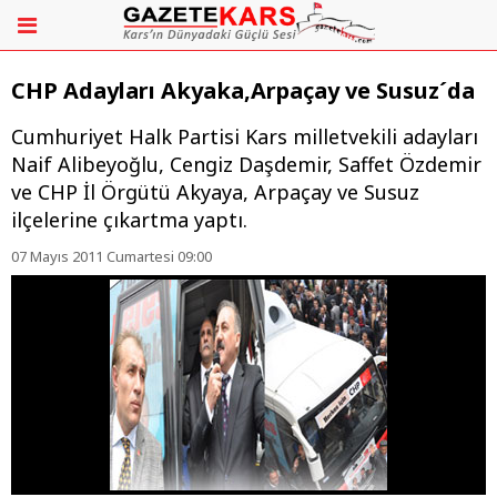
CHP Adayları Akyaka,Arpaçay ve Susuz´da
Cumhuriyet Halk Partisi Kars milletvekili adayları
Naif Alibeyoğlu, Cengiz Daşdemir, Saffet Özdemir
ve CHP İl Örgütü Akyaya, Arpaçay ve Susuz
ilçelerine çıkartma yaptı.
07 Mayıs 2011 Cumartesi 09:00