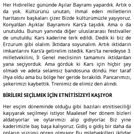
Her Hıdırellez gününde Aşılar Bayramı yapardık. Artık o
da yok. Kültürünü unutan, ihmal eden milletlerin
haritasını başkaları çizer. Bizde kültürümüzle yaşıyoruz.
Konya’dan Aşıklar Bayramını Kars’a taşıdık. Ama o da
unutuldu. Bunun yanında diğer uluslararası festivaller
de unutuldu. Kars kaderine terk edildi. Dedik ki biz de
Erzurum gibi olalım. İktidara soyunalım. Artık iktidarın
imkanlarını Kars’a getirelim istedik. Kars’ta neredeyse 3.
milletvekilini, İl Genel meclisinin tamamını iktidardan
yana seçiyorduk. Ama gördük ki Kars için hiçbir şey
olmadı ve adeta selamsız bandosuna döndü. Her taraf
ihya oldu ama bu bölge her geride bırakıldı. Pancarımızı,
şekerimizi kaybettik. Trenimiz de elimiz den alındı.
BİRİLERİ SEÇİLMEK İÇİN ETNİTİSİZEYİ KAŞIYOR
Her esçim döneminde olduğu gibi bazıları etnitiseciliği
kaşıyarak seçilmeyi istiyor. Maalesef her dönem bizleri
aldatıyorlar ve oylarımızı alıp gidiyorlar. Biz yine
kaderimizle baş başa kalıyoruz. Gidiş o gidiş bir daha da
onların yüzünü gören olmuyor. Bu miletvekilleri iktidar