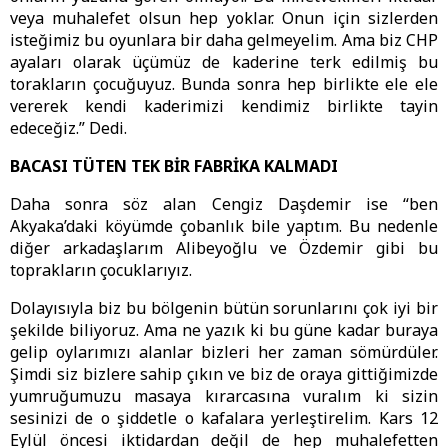
veya muhalefet olsun hep yoklar. Onun için sizlerden
isteğimiz bu oyunlara bir daha gelmeyelim. Ama biz CHP
ayaları olarak üçümüz de kaderine terk edilmiş bu
torakların çocuğuyuz. Bunda sonra hep birlikte ele ele
vererek kendi kaderimizi kendimiz birlikte tayin
edeceğiz.” Dedi.
BACASI TÜTEN TEK BİR FABRİKA KALMADI
Daha sonra söz alan Cengiz Daşdemir ise “ben
Akyaka’daki köyümde çobanlık bile yaptım. Bu nedenle
diğer arkadaşlarım Alibeyoğlu ve Özdemir gibi bu
toprakların çocuklarıyız.
Dolayısıyla biz bu bölgenin bütün sorunlarını çok iyi bir
şekilde biliyoruz. Ama ne yazık ki bu güne kadar buraya
gelip oylarımızı alanlar bizleri her zaman sömürdüler.
Şimdi siz bizlere sahip çıkın ve biz de oraya gittiğimizde
yumruğumuzu masaya kırarcasına vuralım ki sizin
sesinizi de o şiddetle o kafalara yerleştirelim. Kars 12
Eylül öncesi iktidardan değil de hep muhalefetten