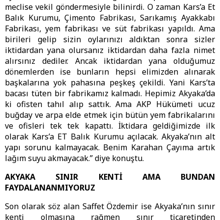
meclise vekil göndermesiyle bilinirdi. O zaman Kars’a Et
Balık Kurumu, Çimento Fabrikası, Sarıkamış Ayakkabı
Fabrikası, yem fabrikası ve süt fabrikası yapıldı. Ama
birileri gelip sizin oylarınızı aldıktan sonra sizler
iktidardan yana olursanız iktidardan daha fazla nimet
alırsınız dediler. Ancak iktidardan yana olduğumuz
dönemlerden ise bunların hepsi elimizden alınarak
başkalarına yok pahasına peşkeş çekildi. Yani Kars’ta
bacası tüten bir fabrikamız kalmadı. Hepimiz Akyaka’da
ki ofisten tahıl alıp sattık. Ama AKP Hükümeti ucuz
buğday ve arpa elde etmek için bütün yem fabrikalarını
ve ofisleri tek tek kapattı. İktidara geldiğimizde ilk
olarak Kars’a ET Balık Kurumu açılacak. Akyaka’nın alt
yapı sorunu kalmayacak. Benim Karahan Çayıma artık
lağım suyu akmayacak.” diye konuştu.
AKYAKA SINIR KENTİ AMA BUNDAN
FAYDALANANMIYORUZ
Son olarak söz alan Saffet Özdemir ise Akyaka’nın sınır
kenti olmasına rağmen sınır ticaretinden