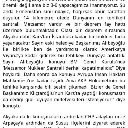
önemli değil ama biz 3-0 yapacağımıza inanmıyoruz. Şu
anda Ermenistan sınırındayız, bağırsak öbür taraftan
duyulur. 14 kilometre ötede Dünyanın en tehlikeli
santrali Metsamor vardır ve bir deprem fay hattı
üzerinde bulunmaktadır. Olası bir deprem sırasında
Akyaka dahil Kars’tan İstanbul’a kadar bir nükleer facia
yaşanacaktır. Sayın eski belediye Başkanımız Alibeyoğlu
ile birlikte ben de yardımcısı olarak Amerika’ya
Viyana’ya kadar giderek bu tehlikeyi Dünyaya anlattık.
Sayın Alibeyoğlu konuyu BM Genel Kurulu’nda
‘Metsamor Nükleer Santrali derhal kapatılmalıdır.” Diye
haykırdı. Daha sonra da konuyu Avrupa İnsan Hakları
Mahkemesi’ne kadar taşıdı. Ama AKP Hükümetinin bu
tehlike karşısında bili sesini çıkamadı. Bizler de Genel
Başkanımız Klıçtaroğlu’nun Kars’ta yaptığı konuşmasın
da dediği gibi ‘uyuyan milletvekilleri istemiyoruz’” diye
konuştu.
Akyaka da ki konuşmaların ardından CHP adayları önce
Arpaçay’a ardından da Susuz ilçelerini ziyaret ederek