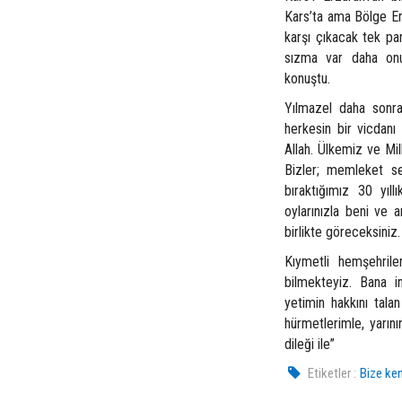
Kars’ta ama Bölge Erz
karşı çıkacak tek par
sızma var daha onu 
konuştu.
Yılmazel daha sonra
herkesin bir vicdanı
Allah. Ülkemiz ve Mill
Bizler; memleket se
bıraktığımız 30 yıl
oylarınızla beni ve a
birlikte göreceksiniz
Kıymetli hemşehrile
bilmekteyiz. Bana 
yetimin hakkını tala
hürmetlerimle, yarın
dileği ile”
Etiketler :
Bize ken