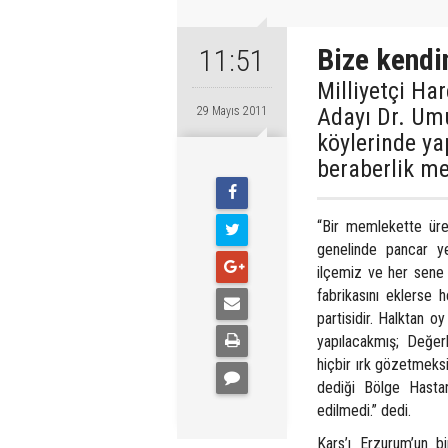
Bize kendin
11:51
Milliyetçi Ha
Adayı Dr. Umu
29 Mayıs 2011
köylerinde ya
beraberlik me
“Bir memlekette üre
genelinde pancar ye
ilçemiz ve her sene 
fabrikasını eklerse 
partisidir. Halktan o
yapılacakmış; Değerl
hiçbir ırk gözetmeks
dediği Bölge Hastan
edilmedi.” dedi.
Kars’ı Erzurum’un bi