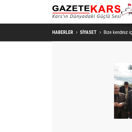
SAKIN VE ŞIK BIR YAŞAM ALANI İÇIN YATA
HABERLER
SİYASET
Bize kendiniz iç