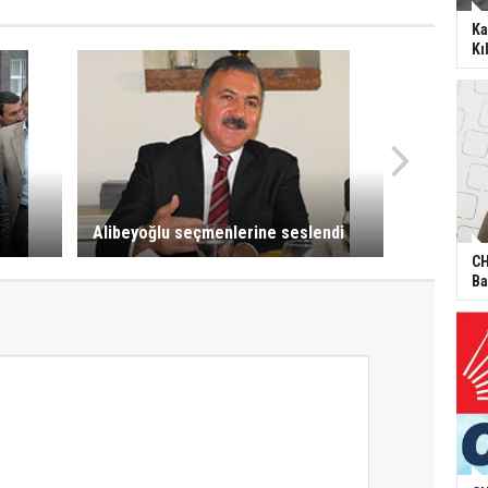
Ka
Kı
Alibeyoğlu seçmenlerine seslendi
CH
Ba