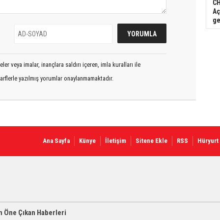
CH
Aç
ge
er veya imalar, inançlara saldırı içeren, imla kuralları ile
arflerle yazılmış yorumlar onaylanmamaktadır.
Ana Sayfa
Künye
İletişim
Sitene Ekle
RSS
Hüryurt
 Öne Çıkan Haberleri