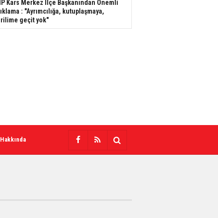
P Kars Merkez İlçe Başkanından Önemli
ıklama : "Ayrımcılığa, kutuplaşmaya,
rilime geçit yok"
 Hakkında