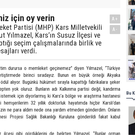
iz için oy verin
A+
reket Partisi (MHP) Kars Milletvekili
A-
t Yılmazel, Kars’ın Susuz İlçesi ve
ptığı seçim çalışmalarında birlik ve
sajları verdi.
Ziy
tim durursa o memleket geçinemez” diyen Yılmazel, “Türkiye
tiştirmede birinci sıradayız. Bunun en büyük örneği Akyaka
ödül alıyor. Bugünkü hükümet sırayla kapattığı fabrikalara şeker
hepten yok oluruz. Bunların adı Kalkınma partisi değil, kandırma
Bu K
y istemek için diyorlarmış ki Kars’a bölge ve araştırma hastanesi
i hemşerilerim 32 yıllık doktorluk hayatımda hiçbir Karslı’dan
izin ne para aldım nede ona yardım etmeden gönderdim. Onların
esi Projesi Sağlık Bakanlığı Kuruluna gönderildi fakat kabul
r ilçesi gibi gördüklerini de belirten Yılmazel, “Bunlar orman