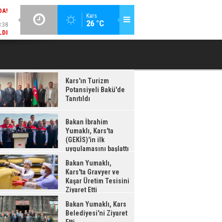
:38
GÜNCEL / 18:37
Kars
26 °C
LDI
BAKAN İBRAHIM YUMAKLI, KARS'TA (GEKİS)'IN ILK
BA
UYGULAMASINI BAŞLATTI
Kars'ın Turizm
Potansiyeli Bakü'de
Tanıtıldı
Bakan İbrahim
Yumaklı, Kars'ta
(GEKİS)'in ilk
uygulamasını başlattı
Bakan Yumaklı,
Kars'ta Gravyer ve
Kaşar Üretim Tesisini
Ziyaret Etti
Bakan Yumaklı, Kars
Belediyesi'ni Ziyaret