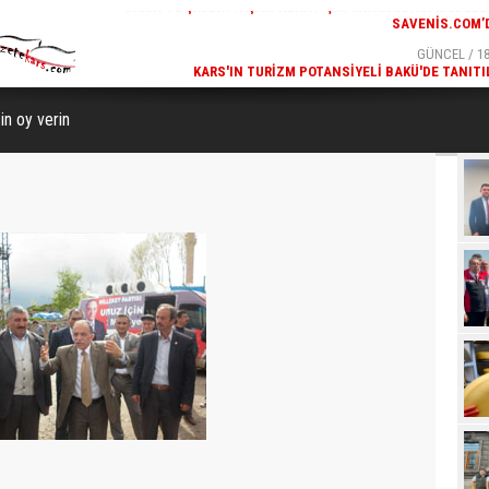
GÜNCEL / 19:00
GÜNCEL / 18
K ODASI MODELLERI
KARS'IN TURIZM POTANSIYELI BAKÜ'DE TANITI
SAVENIS.COM’DA!
in oy verin