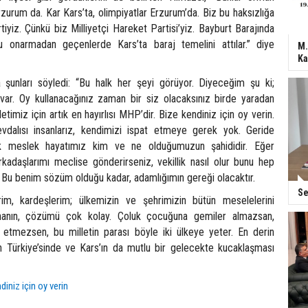
urum da. Kar Kars’ta, olimpiyatlar Erzurum’da. Biz bu haksızlığa
tiyiz. Çünkü biz Milliyetçi Hareket Partisi’yiz. Bayburt Barajında
onarmadan geçenlerde Kars’ta baraj temelini attılar.” diye
M.
Ka
 şunları söyledi: “Bu halk her şeyi görüyor. Diyeceğim şu ki;
 var. Oy kullanacağınız zaman bir siz olacaksınız birde yaradan
etimiz için artık en hayırlısı MHP’dir. Bize kendiniz için oy verin.
vdalısı insanlarız, kendimizi ispat etmeye gerek yok. Geride
lık meslek hayatımız kim ve ne olduğumuzun şahididir. Eğer
rkadaşlarımı meclise gönderirseniz, vekillik nasıl olur bunu hep
. Bu benim sözüm olduğu kadar, adamlığımın gereği olacaktır.
Se
rim, kardeşlerim; ülkemizin ve şehrimizin bütün meselelerini
inanın, çözümü çok kolay. Çoluk çocuğuna gemiler almazsan,
n etmezsen, bu milletin parası böyle iki ülkeye yeter. En derin
ın Türkiye’sinde ve Kars’ın da mutlu bir gelecekte kucaklaşması
diniz için oy verin