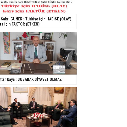
 Sabri GÜNER : Türkiye için HADİSE (OLAY)
rs için FAKTÖR (ETKEN)
ttar Kaya : SUSARAK SİYASET OLMAZ