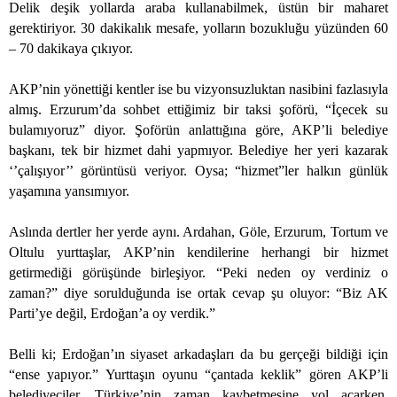
Delik deşik yollarda araba kullanabilmek, üstün bir maharet
gerektiriyor. 30 dakikalık mesafe, yolların bozukluğu yüzünden 60
– 70 dakikaya çıkıyor.
AKP’nin yönettiği kentler ise bu vizyonsuzluktan nasibini fazlasıyla
almış. Erzurum’da sohbet ettiğimiz bir taksi şoförü, “İçecek su
bulamıyoruz” diyor. Şoförün anlattığına göre, AKP’li belediye
başkanı, tek bir hizmet dahi yapmıyor. Belediye her yeri kazarak
‘’çalışıyor’’ görüntüsü veriyor. Oysa; “hizmet”ler halkın günlük
yaşamına yansımıyor.
Aslında dertler her yerde aynı. Ardahan, Göle, Erzurum, Tortum ve
Oltulu yurttaşlar, AKP’nin kendilerine herhangi bir hizmet
getirmediği görüşünde birleşiyor. “Peki neden oy verdiniz o
zaman?” diye sorulduğunda ise ortak cevap şu oluyor: “Biz AK
Parti’ye değil, Erdoğan’a oy verdik.”
Belli ki; Erdoğan’ın siyaset arkadaşları da bu gerçeği bildiği için
“ense yapıyor.” Yurttaşın oyunu “çantada keklik” gören AKP’li
belediyeciler, Türkiye’nin zaman kaybetmesine yol açarken,