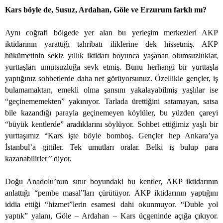
Kars böyle de, Susuz, Ardahan, Göle ve Erzurum farklı mı?
Aynı coğrafi bölgede yer alan bu yerleşim merkezleri AKP
iktidarının yarattığı tahribatı iliklerine dek hissetmiş. AKP
hükümetinin sekiz yıllık iktidarı boyunca yaşanan olumsuzluklar,
yurttaşları umutsuzluğa sevk etmiş. Bunu herhangi bir yurttaşla
yaptığınız sohbetlerde daha net görüyorsunuz. Özellikle gençler, iş
bulamamaktan, emekli olma şansını yakalayabilmiş yaşlılar ise
“geçinememekten” yakınıyor. Tarlada ürettiğini satamayan, satsa
bile kazandığı parayla geçinemeyen köylüler, bu yüzden çareyi
“büyük kentlerde” aradıklarını söylüyor. Sohbet ettiğimiz yaşlı bir
yurttaşımız “Kars işte böyle bomboş. Gençler hep Ankara’ya
İstanbul’a gittiler. Tek umutları oralar. Belki iş bulup para
kazanabilirler’’ diyor.
Doğu Anadolu’nun sınır boyundaki bu kentler, AKP iktidarının
anlattığı “pembe masal”ları çürütüyor. AKP iktidarının yaptığını
iddia ettiği “hizmet”lerin esamesi dahi okunmuyor. “Duble yol
yaptık” yalanı, Göle – Ardahan – Kars üçgeninde açığa çıkıyor.