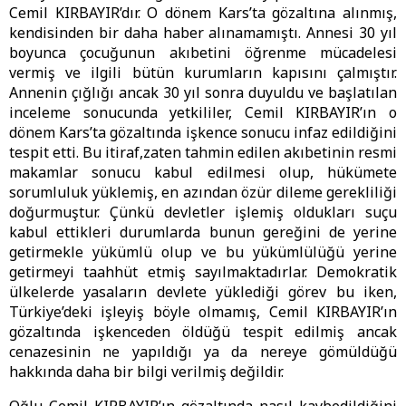
Cemil KIRBAYIR’dır. O dönem Kars’ta gözaltına alınmış,
kendisinden bir daha haber alınamamıştı. Annesi 30 yıl
boyunca çocuğunun akıbetini öğrenme mücadelesi
vermiş ve ilgili bütün kurumların kapısını çalmıştır.
Annenin çığlığı ancak 30 yıl sonra duyuldu ve başlatılan
inceleme sonucunda yetkililer, Cemil KIRBAYIR’ın o
dönem Kars’ta gözaltında işkence sonucu infaz edildiğini
tespit etti. Bu itiraf,zaten tahmin edilen akıbetinin resmi
makamlar sonucu kabul edilmesi olup, hükümete
sorumluluk yüklemiş, en azından özür dileme gerekliliği
doğurmuştur. Çünkü devletler işlemiş oldukları suçu
kabul ettikleri durumlarda bunun gereğini de yerine
getirmekle yükümlü olup ve bu yükümlülüğü yerine
getirmeyi taahhüt etmiş sayılmaktadırlar. Demokratik
ülkelerde yasaların devlete yüklediği görev bu iken,
Türkiye’deki işleyiş böyle olmamış, Cemil KIRBAYIR’ın
gözaltında işkenceden öldüğü tespit edilmiş ancak
cenazesinin ne yapıldığı ya da nereye gömüldüğü
hakkında daha bir bilgi verilmiş değildir.