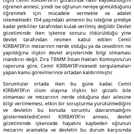
Oğlu Cemil KIRBAYIR’ın gözaltında nasıl kaybedildiğini
öğrenen annesi, şimdi ise oğlunun nereye gömüldüğünü
öğrenmek için mücadele vermekte ve adalet
istemektedir. 104 yaşındaki annenin bu isteğine şimdiye
kadar yetkililer tarafından kulak verilmiş değildir. Devlet
gözetiminde iken işkence sonucu öldürüldüğü yine
devlet tarafından resmen kabul edilen Cemil
KIRBAYIR’ın mezarının nerde olduğu ya da cesedinin ne
yapıldığına ilişkin devlet arşivlerinde bilgi olmaması
inandırıcı değil. Zira TBMM İnsan Hakları Komisyonu’un
raporuna göre, Cemil KIRBAYIR’ıncesedi sorgulamaları
yapan kamu görevlilerince ortadan kaldırılmıştır.
Sorumlular ortada iken bu güne kadar, Cemil
KIRBAYIR’ın ölüm olayına ilişkin bir gözaltı bile
olmaması ve mezarının nerde olduğuna dair ailesine
bilgi verilmemesi, etkin bir soruşturma yürütülmediğini
ve devletin bu konuda sorumlu davranmadığını
göstermektedir.Cemil KIRBAYIR’ın annesi, devlet
gözetiminde işkencede hayatını kaybeden oğlunun
mezarını aramakta ve devletin bu durum karşısında