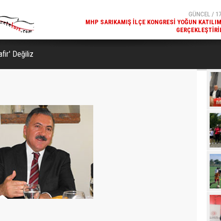
GERÇEKLEŞTIRI
GÜNCEL / 17
REKREATIF GEZI TURU, SPORSEVERLERI BIR ARAYA GETI
afir' Değiliz