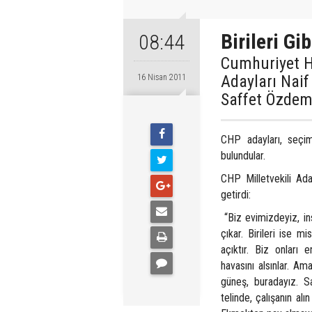
Birileri Gib
08:44
Cumhuriyet Ha
Adayları Naif
16 Nisan 2011
Saffet Özdemi
CHP adayları, seçi
bulundular.
CHP Milletvekili Ada
getirdi:
“Biz evimizdeyiz, in
çıkar. Birileri ise mi
açıktır. Biz onları e
havasını alsınlar. Am
güneş, buradayız. S
telinde, çalı