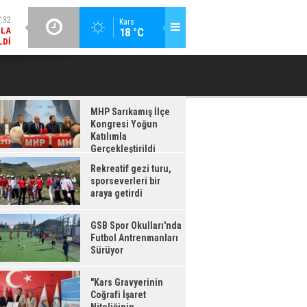
LDI
GÜNCEL / 17:08
Kars
:08
18 °C
GSB SPOR OKULLARI'NDA FUTBOL ANTRENMANLARI SÜRÜYOR
RDI
MHP Sarıkamış İlçe
Kongresi Yoğun
Katılımla
Gerçekleştirildi
Rekreatif gezi turu,
sporseverleri bir
araya getirdi
GSB Spor Okulları'nda
Futbol Antrenmanları
Sürüyor
"Kars Gravyerinin
Coğrafi İşaret