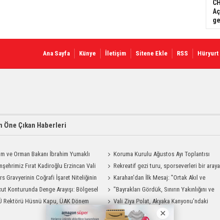
CH
Aç
ge
Ana Sayfa
Künye
İletişim
Sitene Ekle
RSS
Hüryurt
 Öne Çıkan Haberleri
ım ve Orman Bakanı İbrahim Yumaklı
Koruma Kurulu Ağustos Ayı Toplantısı
Geliyor
şehrimiz Fırat Kadiroğlu Erzincan Vali
Yapıldı
Rekreatif gezi turu, sporseverleri bir aray
ılığına Atandı
rs Gravyerinin Coğrafi İşaret Niteliğinin
getirdi
Karahan'dan İlk Mesaj: "Ortak Akıl ve
dirilmesi Projesi"
ut Konturunda Denge Arayışı: Bölgesel
Dayanışmayla Çalışacağız"
"Bayrakları Gördük, Sınırın Yakınlığını ve
ma Sürecinin Tüm Aşamaları
Ü Rektörü Hüsnü Kapu, ÜAK Dönem
Uzaklığını Aynı Anda Hissettik"
Vali Ziya Polat, Akyaka Kanyonu'ndaki
ığını Devretti
Rafting Heyecanına Katıldı