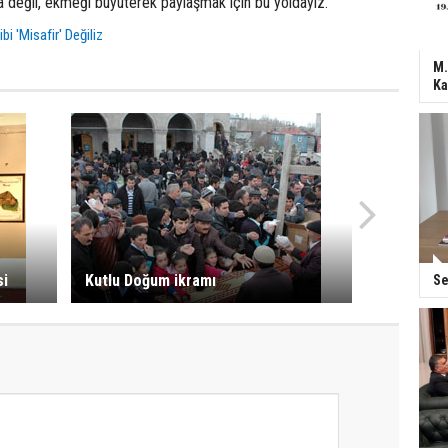
değil, ekmeği büyüterek paylaşmak için bu yoldayız.”
Gibi 'Misafir' Değiliz
M.
Ka
si
Kutlu Doğum ikramı
Se