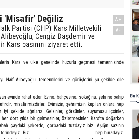
Pro
i 'Misafir' Değiliz
A+
lk Partisi (CHP) Kars Milletvekili
A-
 Alibeyoğlu, Cengiz Daşdemir ve
r Kars basınını ziyaret etti.
mlerin Kars ve ülke genelinde huzurlu geçmesi temennisinde
yı Naif Alibeyoğlu, temennilerini ve görüşlerini şu şekilde dile
Bu K
san evinde rahat eder. Evine, bahçesine, sokağına, şehrine sahip
safirdir, misafirimizdirler. Evimizin, şehrimizin kapıları onlara hep
n iyi şekilde ağırlarız. Gelsinler, görsünler, suyumuzu içsinler,
a her dört yılda bir gelmesinler, özletmesinler. Kars’ta doğarken
abah çaydaki şekerde, çorbadaki tuzdayız biz. Aşığın sazının
şanın alın terindeyiz. Biz hep buradayız.