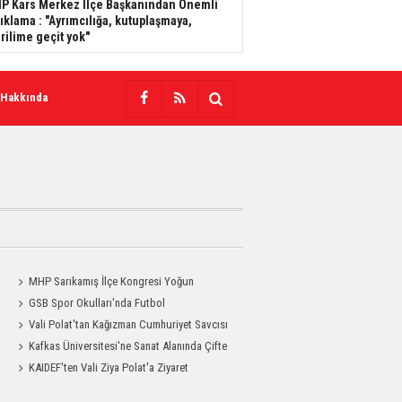
P Kars Merkez İlçe Başkanından Önemli
ıklama : "Ayrımcılığa, kutuplaşmaya,
rilime geçit yok"
 Hakkında
MHP Sarıkamış İlçe Kongresi Yoğun
a
Katılımla Gerçekleştirildi
GSB Spor Okulları'nda Futbol
Antrenmanları Sürüyor
Vali Polat'tan Kağızman Cumhuriyet Savcısı
Eravcı'ya Ziyaret
Kafkas Üniversitesi'ne Sanat Alanında Çifte
Gurur
KAIDEF'ten Vali Ziya Polat'a Ziyaret