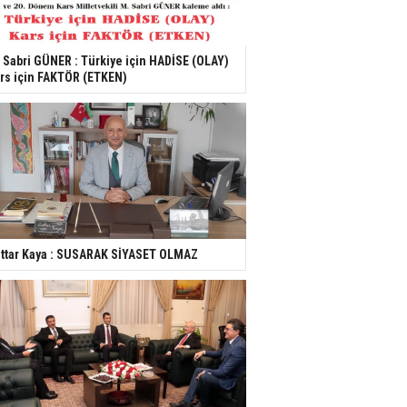
 Sabri GÜNER : Türkiye için HADİSE (OLAY)
rs için FAKTÖR (ETKEN)
ttar Kaya : SUSARAK SİYASET OLMAZ