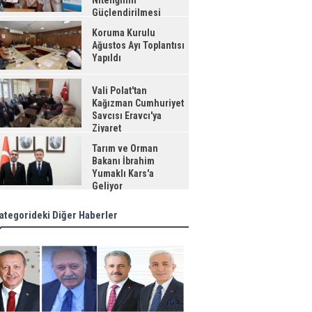
Niteliğinin
Güçlendirilmesi
jesi"
Koruma Kurulu
Ağustos Ayı Toplantısı
Yapıldı
Vali Polat'tan
Kağızman Cumhuriyet
Savcısı Eravcı'ya
Ziyaret
Tarım ve Orman
Bakanı İbrahim
Yumaklı Kars'a
Geliyor
ategorideki Diğer Haberler