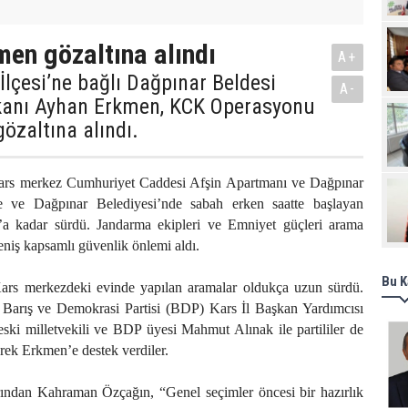
Pro
en gözaltına alındı
A+
 İlçesi’ne bağlı Dağpınar Beldesi
A-
kanı Ayhan Erkmen, KCK Operasyonu
özaltına alındı.
rs merkez Cumhuriyet Caddesi Afşin Apartmanı ve Dağpınar
e ve Dağpınar Belediyesi’nde sabah erken saatte başlayan
’a kadar sürdü. Jandarma ekipleri ve Emniyet güçleri arama
eniş kapsamlı güvenlik önlemi aldı.
Bu K
rs merkezdeki evinde yapılan aramalar oldukça uzun sürdü.
 Barış ve Demokrasi Partisi (BDP) Kars İl Başkan Yardımcısı
ski milletvekili ve BDP üyesi Mahmut Alınak ile partililer de
rek Erkmen’e destek verdiler.
ından Kahraman Özçağın, “Genel seçimler öncesi bir hazırlık