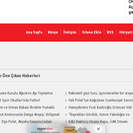
CH
Aç
ge
Ana Sayfa
Künye
İletişim
Sitene Ekle
RSS
Hüryurt
 Öne Çıkan Haberleri
uma Kurulu Ağustos Ayı Toplantısı
Rekreatif gezi turu, sporseverleri bir aray
 Spor Okulları'nda Futbol
getirdi
Vali Polat'tan Kağızman Cumhuriyet Savcı
manları Sürüyor
ım ve Orman Bakanı İbrahim Yumaklı
Eravcı'ya Ziyaret
Hemşehrimiz Fırat Kadiroğlu Erzincan Vali
Geliyor
ut Konturunda Denge Arayışı: Bölgesel
Yardımcılığına Atandı
"Bayrakları Gördük, Sınırın Yakınlığını ve
ma Sürecinin Tüm Aşamaları
i Ziya Polat, Akyaka Kanyonu'ndaki
Uzaklığını Aynı Anda Hissettik"
KAÜ Rektörü Hüsnü Kapu, ÜAK Dönem
g Heyecanına Katıldı
Başkanlığını Devretti