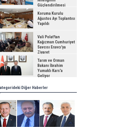
Niteliğinin
Güçlendirilmesi
jesi"
Koruma Kurulu
Ağustos Ayı Toplantısı
Yapıldı
Vali Polat'tan
Kağızman Cumhuriyet
Savcısı Eravcı'ya
Ziyaret
Tarım ve Orman
Bakanı İbrahim
Yumaklı Kars'a
Geliyor
ategorideki Diğer Haberler