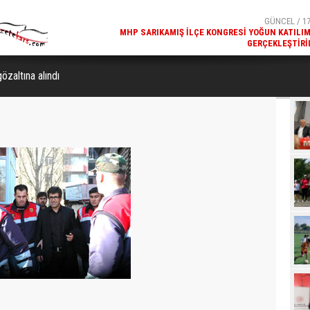
GERÇEKLEŞTIRI
GÜNCEL / 17
REKREATIF GEZI TURU, SPORSEVERLERI BIR ARAYA GETI
zaltına alındı