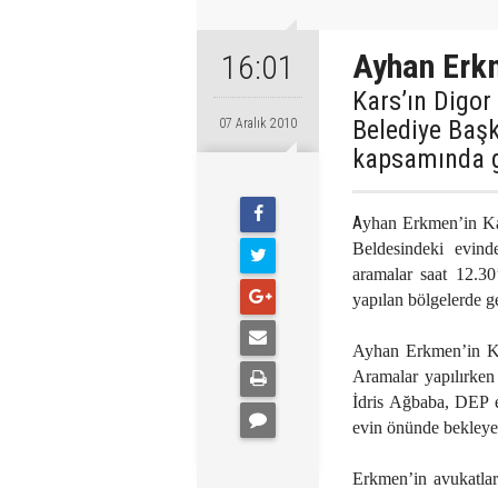
Ayhan Erkm
16:01
Kars’ın Digor
Belediye Baş
07 Aralık 2010
kapsamında g
A
yhan Erkmen’in Ka
Beldesindeki evind
aramalar saat 12.30
yapılan bölgelerde g
Ayhan Erkmen’in Ka
Aramalar yapılırken
İdris Ağbaba, DEP e
evin önünde bekleye
Erkmen’in avukatlar