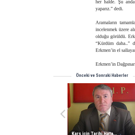
her halde. Şu anda
yaparız.” dedi.
Aramaların tamamla
incelenmek üzere al
olduğu görüldü. Erkm
“Kürdüm daha..” di
Erkmen’in el sallaya
Erkmen’in Dağpınar 
Önceki ve Sonraki Haberler
Kars için Tarihi Hata...