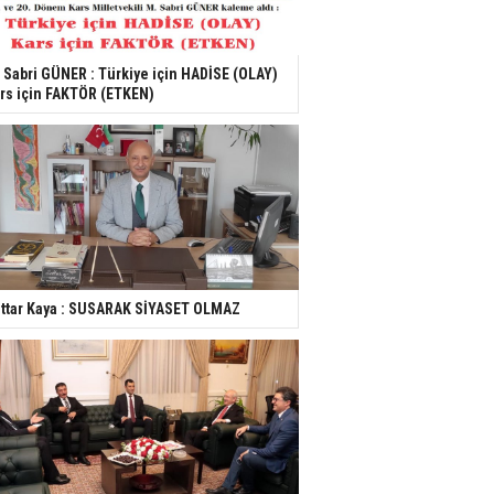
 Sabri GÜNER : Türkiye için HADİSE (OLAY)
rs için FAKTÖR (ETKEN)
ttar Kaya : SUSARAK SİYASET OLMAZ