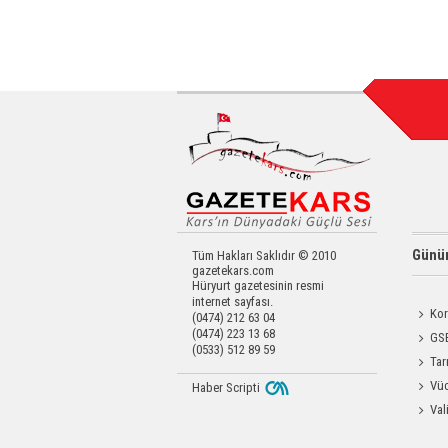
Günün
Tüm Hakları Saklıdır © 2010
gazetekars.com
Hüryurt gazetesinin resmi
internet sayfası.
Kor
(0474) 212 63 04
(0474) 223 13 68
Yapıldı
GSB
(0533) 512 89 59
Antren
Tar
Kars'a 
Vüc
Haber Scripti
Yağ Al
Val
Raftin