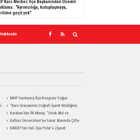
P Kars Merkez İlçe Başkanından Önemli
ıklama : "Ayrımcılığa, kutuplaşmaya,
rilime geçit yok"
 Hakkında
a
MHP Sarıkamış İlçe Kongresi Yoğun
sı
Katılımla Gerçekleştirildi
"Kars Gravyerinin Coğrafi İşaret Niteliğinin
Güçlendirilmesi Projesi"
Karahan'dan İlk Mesaj: "Ortak Akıl ve
Dayanışmayla Çalışacağız"
Kafkas Üniversitesi'ne Sanat Alanında Çifte
Gurur
KAIDEF'ten Vali Ziya Polat'a Ziyaret