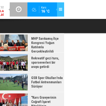
LDI
GÜNCEL / 17:08
Kars
:08
16 °C
GSB SPOR OKULLARI'NDA FUTBOL ANTRENMANLARI SÜRÜYOR
RDI
MHP Sarıkamış İlçe
Kongresi Yoğun
Katılımla
Gerçekleştirildi
Rekreatif gezi turu,
sporseverleri bir
araya getirdi
GSB Spor Okulları'nda
Futbol Antrenmanları
Sürüyor
"Kars Gravyerinin
Coğrafi İşaret